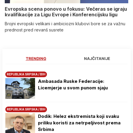
Evropska scena ponovo u fokusu: Večeras se igraju
kvalifikacije za Ligu Evrope i Konferencijsku ligu
Brojni evropski velikani i ambiciozni klubovi bore se za važnu
prednost pred revanš susrete
TRENDING
NAJČITANIJE
REPUBLIKA SRPSKA / BIH
Ambasada Ruske Federacije:
Licemjerje u svom punom sjaju
REPUBLIKA SRPSKA / BIH
Dodik: Helez ekstremista koji svaku
priliku koristi za netrpeljivost prema
Srbima