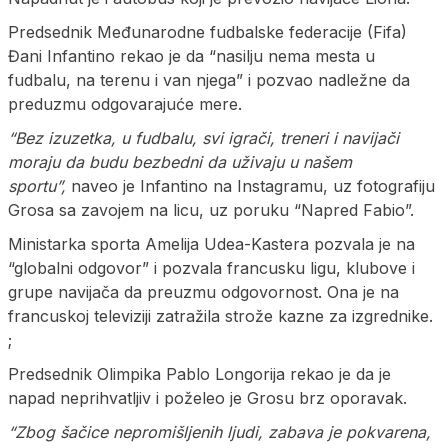
Predsednik Međunarodne fudbalske federacije (Fifa)
Đani Infantino rekao je da “nasilju nema mesta u
fudbalu, na terenu i van njega” i pozvao nadležne da
preduzmu odgovarajuće mere.
“Bez izuzetka, u fudbalu, svi igrači, treneri i navijači
moraju da budu bezbedni da uživaju u našem
sportu”,
naveo je Infantino na Instagramu, uz fotografiju
Grosa sa zavojem na licu, uz poruku “Napred Fabio”.
Ministarka sporta Amelija Udea-Kastera pozvala je na
“globalni odgovor” i pozvala francusku ligu, klubove i
grupe navijača da preuzmu odgovornost. Ona je na
francuskoj televiziji zatražila strože kazne za izgrednike.
;
Predsednik Olimpika Pablo Longorija rekao je da je
napad neprihvatljiv i poželeo je Grosu brz oporavak.
“Zbog šačice nepromišljenih ljudi, zabava je pokvarena,