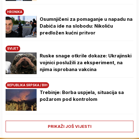
HRONIKA
Osumnjičeni za pomaganje u napadu na
Dabića ide na slobodu: Nikoliću
predložen kućni pritvor
SVIJET
Ruske snage otkrile dokaze: Ukrajinski
vojnici poslužili za eksperiment, na
njima isprobana vakcina
REPUBLIKA SRPSKA / BIH
Trebinje: Borba uspjela, situacija sa
požarom pod kontrolom
PRIKAŽI JOŠ VIJESTI