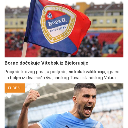
Borac dočekuje Vitebsk iz Bjelorusije
Pobjednik ovog para, u posljednjem kolu kvalifikacija, igraće
sa boljim iz dva meča švajcarskog Tuna i islandskog Valura
FUDBAL