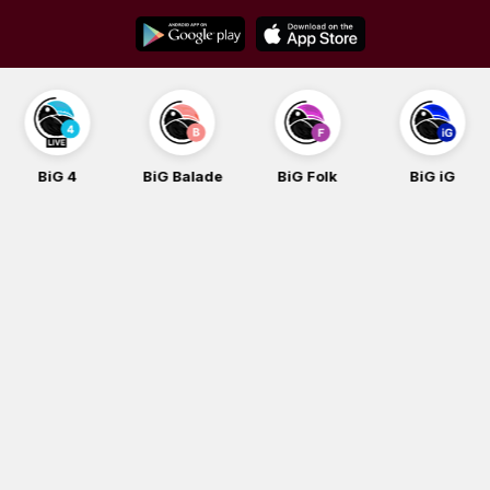
Skip
to
content
BiG 4
BiG Balade
BiG Folk
BiG iG