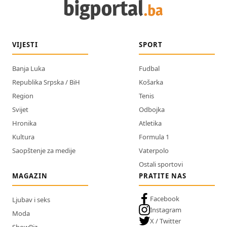
VIJESTI
SPORT
Banja Luka
Fudbal
Republika Srpska / BiH
Košarka
Region
Tenis
Svijet
Odbojka
Hronika
Atletika
Kultura
Formula 1
Saopštenje za medije
Vaterpolo
Ostali sportovi
MAGAZIN
PRATITE NAS
Facebook
Ljubav i seks
Instagram
Moda
X / Twitter