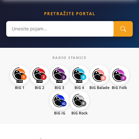
PRETRAŽITE PORTAL
Search
for:
RADIO STANICE
BiG 1
BiG 2
BiG 3
BiG 4
BiG Balade
BiG Folk
BiG iG
BiG Rock