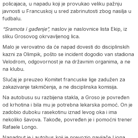
policajaca, u napadu koji je provukao veliku pažnju
javnosti u Francuskoj u sred zabrinutosti zbog nasilja u
fudbalu.
“Sramota i gađenje”,
naslov je naslovnice lista Ekip, iz
sliku Grosovog okrvavljenog lica.
Malo je verovatno da će napad dovesti do disciplinskih
kazni za Olimpik, pošto se incident dogodio van stadiona
Velodrom, odgovornost je na državnim organima, a ne
na klubu.
Slučaj je preuzeo Komitet francuske lige zadužen za
zakazivanje takmičenja, a ne disciplinska komisija.
Na autobusu su razbijena stakla, a Groso je povređen
od krhotina i bila mu je potrebna lekarska pomoć. On je
zadobio duboku rasekotinu iznad levog oka i ima
nekoliko šavova. Takođe, povređen je i pomoćni trener
Rafaele Longo.
Napadnut je i autobus koji je prevozio navijače Liona.