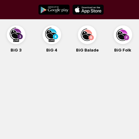
Skip
to
content
BiG 3
BiG 4
BiG Balade
BiG Folk