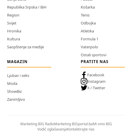
Republika Srpska / BiH
Košarka
Region
Tenis
Svijet
Odbojka
Hronika
Atletika
Kultura
Formula 1
Saopštenje za medije
Vaterpolo
Ostali sportovi
MAGAZIN
PRATITE NAS
Facebook
Ljubav i seks
Instagram
Moda
X / Twitter
ShowBiz
Zanimljivo
Marketing BIG Radio
Marketing BIGportal.ba
Mi smo BIG
Vodič oglašavanja
Kontaktirajte nas