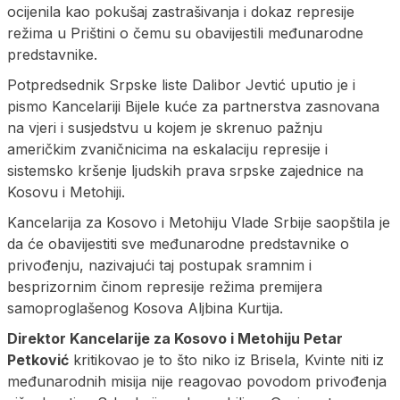
ocijenila kao pokušaj zastrašivanja i dokaz represije
režima u Prištini o čemu su obavijestili međunarodne
predstavnike.
Potpredsednik Srpske liste Dalibor Jevtić uputio je i
pismo Kancelariji Bijele kuće za partnerstva zasnovana
na vjeri i susjedstvu u kojem je skrenuo pažnju
američkim zvaničnicima na eskalaciju represije i
sistemsko kršenje ljudskih prava srpske zajednice na
Kosovu i Metohiji.
Kancelarija za Kosovo i Metohiju Vlade Srbije saopštila je
da će obavijestiti sve međunarodne predstavnike o
privođenju, nazivajući taj postupak sramnim i
besprizornim činom represije režima premijera
samoproglašenog Kosova Aljbina Kurtija.
Direktor Kancelarije za Kosovo i Metohiju Petar
Petković
kritikovao je to što niko iz Brisela, Kvinte niti iz
međunarodnih misija nije reagovao povodom privođenja