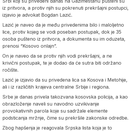
Srbi koji su privedeni danas na Gazimestanu pušteni su
iz pritvora, a protiv njih su pokrenuti prekršajni postupci,
izjavio je advokat Bogdan Lazić.
Lazić je naveo da je među privedenima bilo i maloljetno
lice, protiv kojeg se vodi poseban postupak, dok je 35
osoba pušteno iz pritvora, a dokumenta su im oduzeta,
prenosi “Kosovo onlajn”.
On je naveo da se protiv njih vodi prekršajni, a ne
krivični postupak, te je dodao da će sutra biti održano
ročište.
Lazić je izjavio da su privedena lica sa Kosova i Metohije,
ali i iz različitih krajeva centralne Srbije i regiona.
Srbe je danas privela takozvana kosovska policija, a kao
obrazloženje naveli su navodno uzvikivanje
provokativnih parola koje su sadržale elemente
podsticanja mržnje, čime su prekršile zakonske odredbe.
Zbog hapšenja je reagovala Srpska lista koja je to