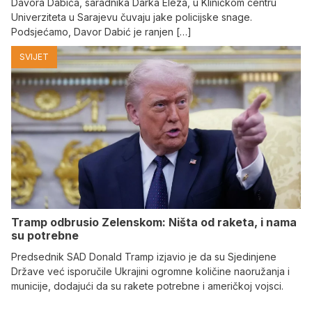
Davora Dabića, saradnika Darka Eleza, u Kliničkom centru
Univerziteta u Sarajevu čuvaju jake policijske snage.
Podsjećamo, Davor Dabić je ranjen […]
SVIJET
Tramp odbrusio Zelenskom: Ništa od raketa, i nama
su potrebne
Predsednik SAD Donald Tramp izjavio je da su Sjedinjene
Države već isporučile Ukrajini ogromne količine naoružanja i
municije, dodajući da su rakete potrebne i američkoj vojsci.