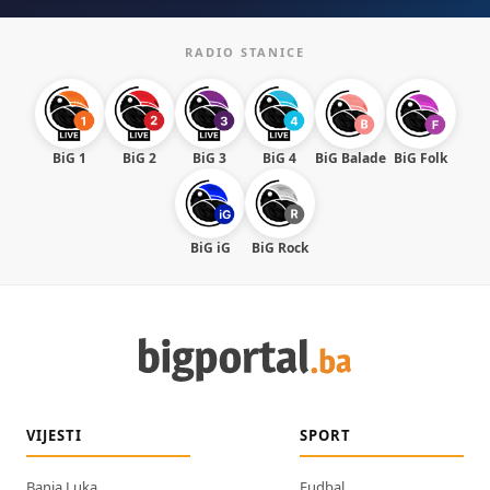
RADIO STANICE
BiG 1
BiG 2
BiG 3
BiG 4
BiG Balade
BiG Folk
BiG iG
BiG Rock
VIJESTI
SPORT
Banja Luka
Fudbal