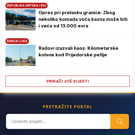
REPUBLIKA SRPSKA / BIH
Oprez pri prelasku granice: Zbog
nekoliko komada voća kazna može biti
i veća od 13.000 evra
BANJA LUKA
Radovi izazvali haos: Kilometarske
kolone kod Prijedorske petlje
PRIKAŽI JOŠ VIJESTI
PRETRAŽITE PORTAL
Search
for: