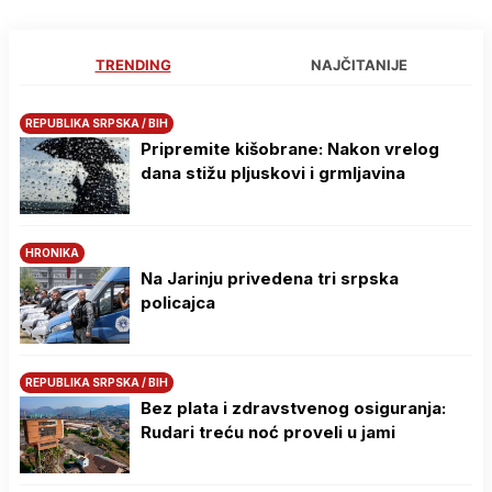
TRENDING
NAJČITANIJE
REPUBLIKA SRPSKA / BIH
Pripremite kišobrane: Nakon vrelog
dana stižu pljuskovi i grmljavina
HRONIKA
Na Јarinju privedena tri srpska
policajca
REPUBLIKA SRPSKA / BIH
Bez plata i zdravstvenog osiguranja:
Rudari treću noć proveli u jami