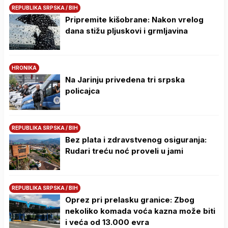
REPUBLIKA SRPSKA / BIH
Pripremite kišobrane: Nakon vrelog
dana stižu pljuskovi i grmljavina
HRONIKA
Na Јarinju privedena tri srpska
policajca
REPUBLIKA SRPSKA / BIH
Bez plata i zdravstvenog osiguranja:
Rudari treću noć proveli u jami
REPUBLIKA SRPSKA / BIH
Oprez pri prelasku granice: Zbog
nekoliko komada voća kazna može biti
i veća od 13.000 evra