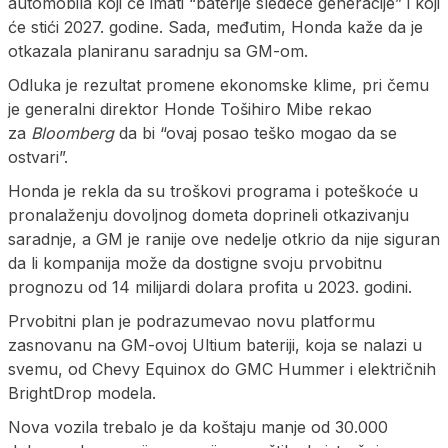
automobila koji će imati “baterije sledeće generacije” i koji
će stići 2027. godine. Sada, međutim, Honda kaže da je
otkazala planiranu saradnju sa GM-om.
Odluka je rezultat promene ekonomske klime, pri čemu
je generalni direktor Honde Tošihiro Mibe rekao
za
Bloomberg
da bi “ovaj posao teško mogao da se
ostvari”.
Honda je rekla da su troškovi programa i poteškoće u
pronalaženju dovoljnog dometa doprineli otkazivanju
saradnje, a GM je ranije ove nedelje otkrio da nije siguran
da li kompanija može da dostigne svoju prvobitnu
prognozu od 14 milijardi dolara profita u 2023. godini.
Prvobitni plan je podrazumevao novu platformu
zasnovanu na GM-ovoj Ultium bateriji, koja se nalazi u
svemu, od Chevy Equinox do GMC Hummer i električnih
BrightDrop modela.
Nova vozila trebalo je da koštaju manje od 30.000