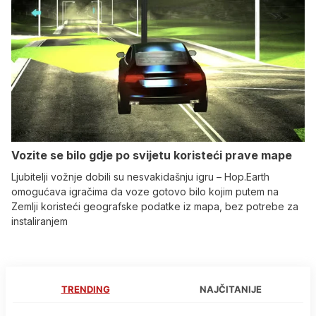
Vozite se bilo gdje po svijetu koristeći prave mape
Ljubitelji vožnje dobili su nesvakidašnju igru – Hop.Earth
omogućava igračima da voze gotovo bilo kojim putem na
Zemlji koristeći geografske podatke iz mapa, bez potrebe za
instaliranjem
TRENDING
NAJČITANIJE