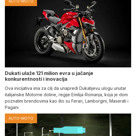
AUTO-MOTO
Dukati ulaže 121 milion evra u jačanje
konkurentnosti i inovacija
Ova inicijativa ima za cilj da unapredi Dukatijevu ulogu unutar
italijanske Motorne doline, regije Emilija-Romanja, koja je dom
poznatim brendovima kao što su Ferari, Lamborgini, Maserati i
Pagani
AUTO-MOTO