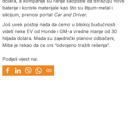
dolara, a kompanije su ranije saopštile da istražuju nove
baterije i koriste materijale kao što su litijum-metal i
silicijum, prenosi portal
Car and Driver
.
Još uvek postoji nada da ćemo u bliskoj budućnosti
videti neke EV od Honde i GM-a vredne manje od 30
hiljada dolara. Mada su zajednički planovi odbačeni,
Mibe je rekao da će oni “odvojeno tražiti rešenja”.
Podijeli vijest na: