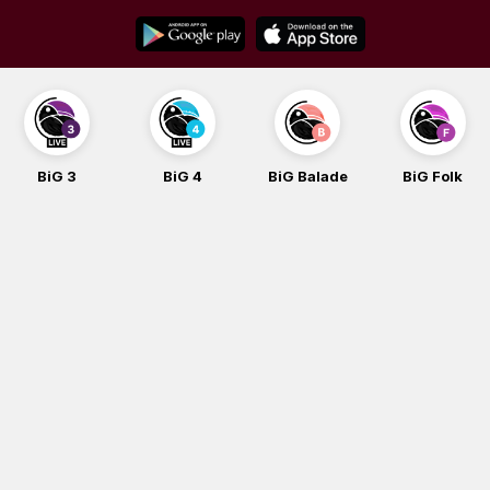
Skip
to
content
BiG 3
BiG 4
BiG Balade
BiG Folk