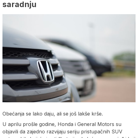
saradnju
Obećanja se lako daju, ali se još lakše krše.
U aprilu prošle godine, Honda i General Motors su
objavili da zajedno razvijaju seriju pristupačnih SUV