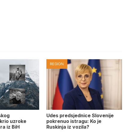
REGION
Udes predsjednice Slovenije
skog
pokrenuo istragu: Ko je
krio uzroke
Ruskinja iz vozila?
ra iz BiH