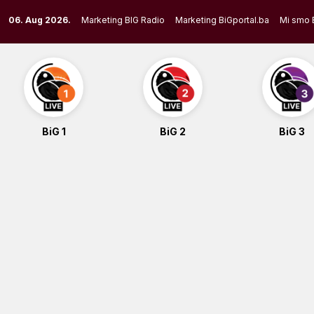
Skip
06. Aug 2026.
Marketing BIG Radio
Marketing BiGportal.ba
Mi smo 
to
content
BiG 1
BiG 2
BiG 3