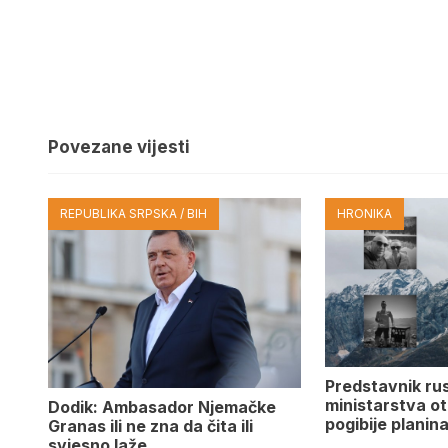
Povezane vijesti
REPUBLIKA SRPSKA / BIH
HRONIKA
Predstavnik ru
ministarstva ot
Dodik: Ambasador Njemačke
pogibije planina
Granas ili ne zna da čita ili
svjesno laže