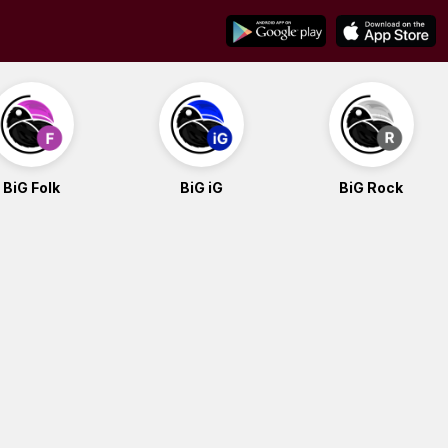
BiG Folk
BiG iG
BiG Rock