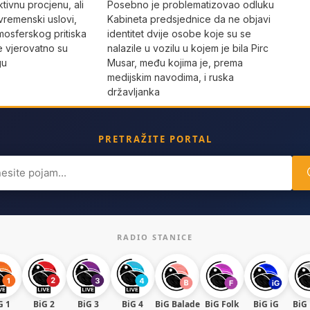
Posebno je problematizovao odluku
tivnu procjenu, ali
Kabineta predsjednice da ne objavi
vremenski uslovi,
identitet dvije osobe koje su se
mosferskog pritiska
nalazile u vozilu u kojem je bila Pirc
e vjerovatno su
Musar, među kojima je, prema
gu
medijskim navodima, i ruska
državljanka
PRETRAŽITE PORTAL
ch
RADIO STANICE
G 1
BiG 2
BiG 3
BiG 4
BiG Balade
BiG Folk
BiG iG
BiG