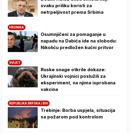
svaku priliku koristi za
netrpeljivost prema Srbima
HRONIKA
Osumnjičeni za pomaganje u
napadu na Dabića ide na slobodu:
Nikoliću predložen kućni pritvor
SVIJET
Ruske snage otkrile dokaze:
Ukrajinski vojnici poslužili za
eksperiment, na njima isprobana
vakcina
REPUBLIKA SRPSKA / BIH
Trebinje: Borba uspjela, situacija
sa požarom pod kontrolom