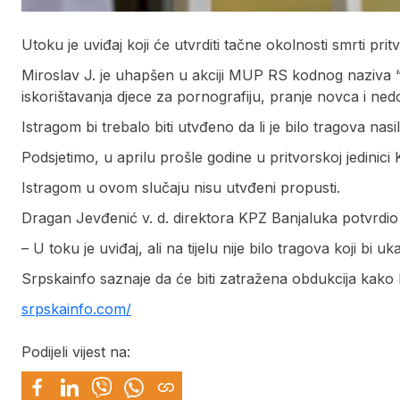
Utoku je uviđaj koji će utvrditi tačne okolnosti smrti prit
Miroslav J. je uhapšen u akciji MUP RS kodnog naziva “S
iskorištavanja djece za pornografiju, pranje novca i ned
Istragom bi trebalo biti utvđeno da li je bilo tragova nasi
Podsjetimo, u aprilu prošle godine u pritvorskoj jedinic
Istragom u ovom slučaju nisu utvđeni propusti.
Dragan Jevđenić v. d. direktora KPZ Banjaluka potvrdio 
– U toku je uviđaj, ali na tijelu nije bilo tragova koji bi 
Srpskainfo saznaje da će biti zatražena obdukcija kako b
srpskainfo.com/
Podijeli vijest na: