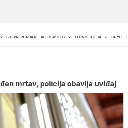
BIG PREPORUKA
AUTO-MOTO
TEHNOLOGIJA
EX YU
en mrtav, policija obavlja uviđaj