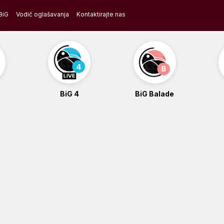
BiG
Vodič oglašavanja
Kontaktirajte nas
BiG 4
BiG Balade