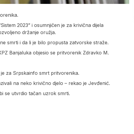
vorenika.
istem 2023” i osumnjičen je za krivična dijela
ozvoljeno držanje oružja.
lne smrti i da li je bilo propusta zatvorske straže.
i KPZ Banjaluka objesio se pritvorenik Zdravko M.
je za Srpskainfo smrt pritvorenika.
ukazivali na neko krivično djelo – rekao je Jevđenić.
i se utvrdio tačan uzrok smrti.