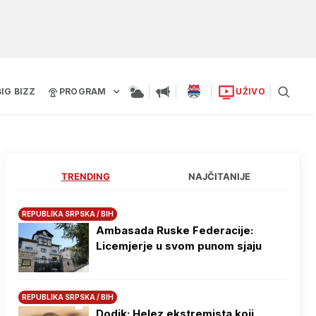
BIG BIZZ
PROGRAM
UŽIVO
TRENDING
NAJČITANIJE
REPUBLIKA SRPSKA / BIH
Ambasada Ruske Federacije:
Licemjerje u svom punom sjaju
REPUBLIKA SRPSKA / BIH
Dodik: Helez ekstremista koji