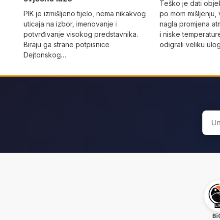
Teško je dati objek
PIK je izmišljeno tijelo, nema nikakvog
po mom mišljenju, 
uticaja na izbor, imenovanje i
nagla promjena at
potvrđivanje visokog predstavnika.
i niske temperatur
Biraju ga strane potpisnice
odigrali veliku ulo
Dejtonskog…
Sear
for:
Bi