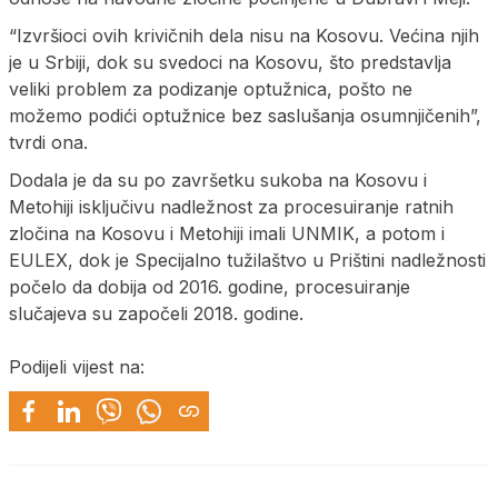
“Izvršioci ovih krivičnih dela nisu na Kosovu. Većina njih
je u Srbiji, dok su svedoci na Kosovu, što predstavlja
veliki problem za podizanje optužnica, pošto ne
možemo podići optužnice bez saslušanja osumnjičenih”,
tvrdi ona.
Dodala je da su po završetku sukoba na Kosovu i
Metohiji isključivu nadležnost za procesuiranje ratnih
zločina na Kosovu i Metohiji imali UNMIK, a potom i
EULEX, dok je Specijalno tužilaštvo u Prištini nadležnosti
počelo da dobija od 2016. godine, procesuiranje
slučajeva su započeli 2018. godine.
Podijeli vijest na: