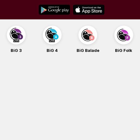
Skip
to
content
BiG 3
BiG 4
BiG Balade
BiG Folk