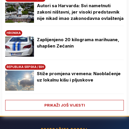
Autori sa Harvarda: Svi nametnuti
zakoni ništavni, jer visoki predstavnik
nije nikad imao zakonodavna ovlaštenja
HRONIKA
Zaplijenjeno 20 kilograma marihuane,
uhapšen Zećanin
REPUBLIKA SRPSKA / BIH
Stiže promjena vremena: Naoblačenje
uz lokalnu kišu i pljuskove
PRIKAŽI JOŠ VIJESTI