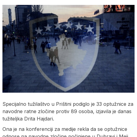
Specijalno tužilaštvo u Prištini podiglo je 33 optužnice za
navodne ratne zločine protiv 89 osoba, izjavila je danas
tužiteljka Drita Hajdari.
Ona je na konferenciji za medije rekla da se optužnice
odnose na navodne zločine počinjene u Dubravi i Meji.