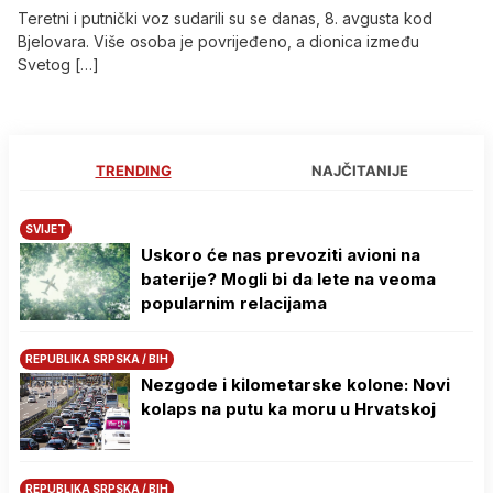
Teretni i putnički voz sudarili su se danas, 8. avgusta kod
Bjelovara. Više osoba je povrijeđeno, a dionica između
Svetog […]
TRENDING
NAJČITANIJE
SVIJET
Uskoro će nas prevoziti avioni na
baterije? Mogli bi da lete na veoma
popularnim relacijama
REPUBLIKA SRPSKA / BIH
Nezgode i kilometarske kolone: Novi
kolaps na putu ka moru u Hrvatskoj
REPUBLIKA SRPSKA / BIH