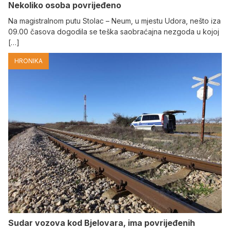
Nekoliko osoba povrijeđeno
Na magistralnom putu Stolac – Neum, u mjestu Udora, nešto iza
09.00 časova dogodila se teška saobraćajna nezgoda u kojoj
[…]
HRONIKA
Sudar vozova kod Bjelovara, ima povrijeđenih