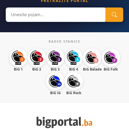
PRETRAŽITE PORTAL
Search
for:
RADIO STANICE
BiG 1
BiG 2
BiG 3
BiG 4
BiG Balade
BiG Folk
BiG iG
BiG Rock