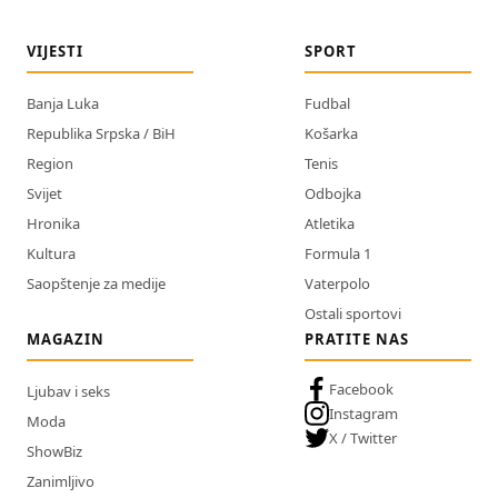
VIJESTI
SPORT
Banja Luka
Fudbal
Republika Srpska / BiH
Košarka
Region
Tenis
Svijet
Odbojka
Hronika
Atletika
Kultura
Formula 1
Saopštenje za medije
Vaterpolo
Ostali sportovi
MAGAZIN
PRATITE NAS
Facebook
Ljubav i seks
Instagram
Moda
X / Twitter
ShowBiz
Zanimljivo