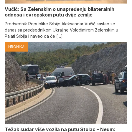
Vučić: Sa Zelenskim o unapređenju bilateralnih
odnosa i evropskom putu dvije zemlje
Predsednik Republike Srbije Aleksandar Vučić sastao se
danas sa predsednikom Ukrajine Volodimirom Zelenskim u
Palati Srbija i naveo da će […]
HRONIKA
Težak sudar više vozila na putu Stolac – Neum: