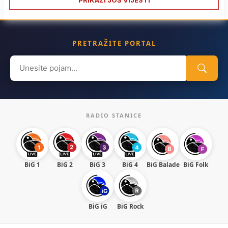
PRETRAŽITE PORTAL
Search
for:
RADIO STANICE
BiG 1
BiG 2
BiG 3
BiG 4
BiG Balade
BiG Folk
BiG iG
BiG Rock