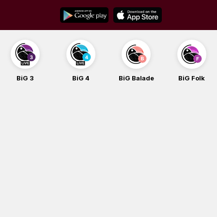
Skip
to
content
BiG 3
BiG 4
BiG Balade
BiG Folk