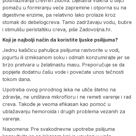
podmazivanja crevnih zidova. Dijetalna vlakna u biljci
pomažu u formiranju veće zapremine i otporna su na
digestivne enzime, pa relativno lako prolaze kroz
stomak do debelogcreva. Tamo zadržavaju vodu, bubre
i stimulišu peristaltiku creva, piše Zadovoljna.hr.
Koji je najbolji način da koristite ljuske psilijuma?
Jednu kašičicu pahuljica psilijuma rastvorite u vodi,
jogurtu ili izmiksanom soku i odmah konzumirajte jer se
brzo pretvara u želatinastu masu. Preporučuje se da
popijete dodatnu čašu vode i povećate unos tečnosti
tokom dana.
Upotreba ovog prirodnog leka ne utiče štetno na
zdravlje, ne uništava mikrofloru i ne remeti varenje i rad
creva. Takođe je veoma efikasan kao pomoć u
ublažavanju hemoroida i drugih problema vezanih za
varenje.
Napomena: Pre svakodnevne upotrebe psilijuma