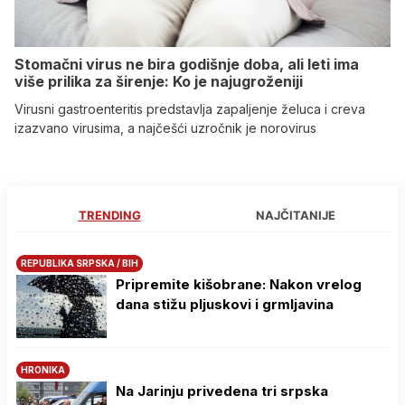
Stomačni virus ne bira godišnje doba, ali leti ima
više prilika za širenje: Ko je najugroženiji
Virusni gastroenteritis predstavlja zapaljenje želuca i creva
izazvano virusima, a najčešći uzročnik je norovirus
TRENDING
NAJČITANIJE
REPUBLIKA SRPSKA / BIH
Pripremite kišobrane: Nakon vrelog
dana stižu pljuskovi i grmljavina
HRONIKA
Na Јarinju privedena tri srpska