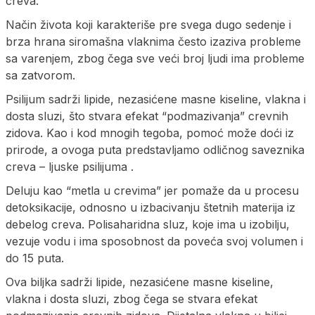
creva.
Način života koji karakteriše pre svega dugo sedenje i
brza hrana siromašna vlaknima često izaziva probleme
sa varenjem, zbog čega sve veći broj ljudi ima probleme
sa zatvorom.
Psilijum sadrži lipide, nezasićene masne kiseline, vlakna i
dosta sluzi, što stvara efekat “podmazivanja” crevnih
zidova. Kao i kod mnogih tegoba, pomoć može doći iz
prirode, a ovoga puta predstavljamo odličnog saveznika
creva – ljuske psilijuma .
Deluju kao “metla u crevima” jer pomaže da u procesu
detoksikacije, odnosno u izbacivanju štetnih materija iz
debelog creva. Polisaharidna sluz, koje ima u izobilju,
vezuje vodu i ima sposobnost da poveća svoj volumen i
do 15 puta.
Ova biljka sadrži lipide, nezasićene masne kiseline,
vlakna i dosta sluzi, zbog čega se stvara efekat