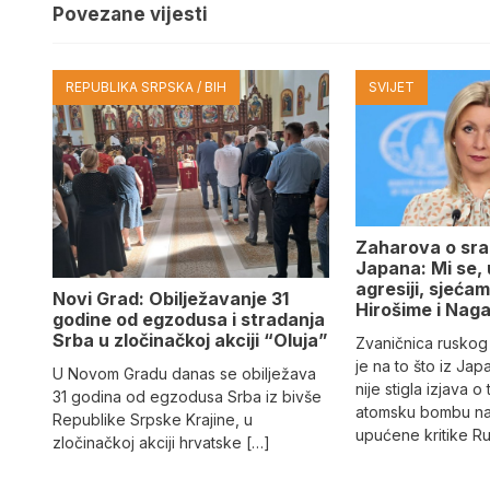
Povezane vijesti
REPUBLIKA SRPSKA / BIH
SVIJET
Zaharova o sr
Japana: Mi se,
agresiji, sjeća
Novi Grad: Obilježavanje 31
Hirošime i Naga
godine od egzodusa i stradanja
Srba u zločinačkoj akciji “Oluja”
Zvaničnica rusko
je na to što iz Ja
U Novom Gradu danas se obilježava
nije stigla izjava 
31 godina od egzodusa Srba iz bivše
atomsku bombu na 
Republike Srpske Krajine, u
upućene kritike Rus
zločinačkoj akciji hrvatske […]