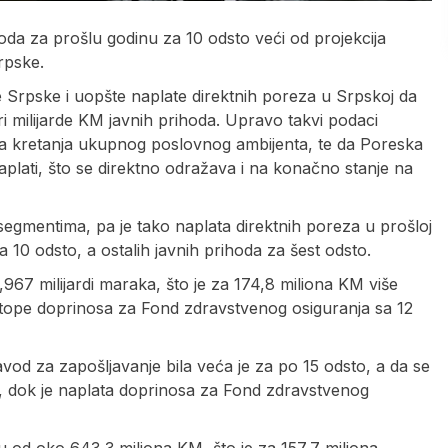
hoda za prošlu godinu za 10 odsto veći od projekcija
rpske.
 Srpske i uopšte naplate direktnih poreza u Srpskoj da
ri milijarde KM javnih prihoda. Upravo takvi podaci
na kretanja ukupnog poslovnog ambijenta, te da Poreska
lati, što se direktno odražava i na konačno stanje na
 segmentima, pa je tako naplata direktnih poreza u prošloj
10 odsto, a ostalih javnih prihoda za šest odsto.
,967 milijardi maraka, što je za 174,8 miliona KM više
stope doprinosa za Fond zdravstvenog osiguranja sa 12
vod za zapošljavanje bila veća je za po 15 odsto, a da se
ta, dok je naplata doprinosa za Fond zdravstvenog