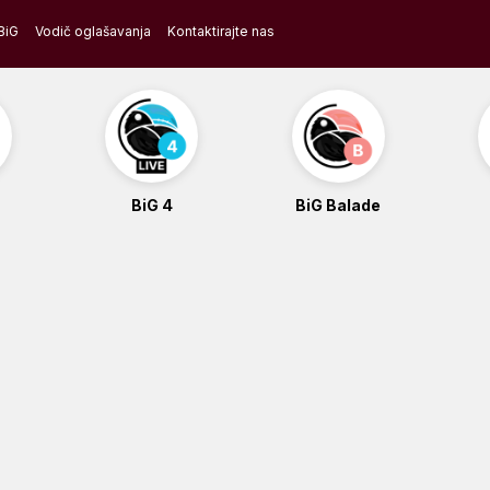
BiG
Vodič oglašavanja
Kontaktirajte nas
BiG 4
BiG Balade