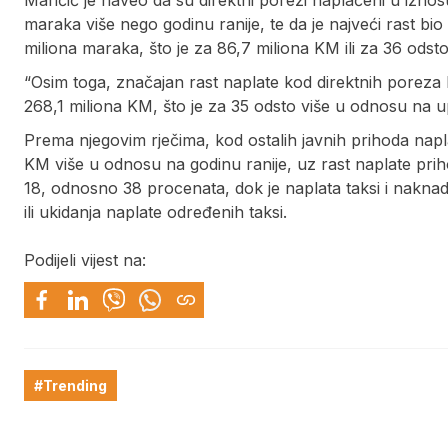
Maričić je naveo da su direktni porezi naplaćeni u iznos
maraka više nego godinu ranije, te da je najveći rast bi
miliona maraka, što je za 86,7 miliona KM ili za 36 odst
“Osim toga, značajan rast naplate kod direktnih poreza b
268,1 miliona KM, što je za 35 odsto više u odnosu na up
Prema njegovim rječima, kod ostalih javnih prihoda napla
KM više u odnosu na godinu ranije, uz rast naplate prih
18, odnosno 38 procenata, dok je naplata taksi i nakna
ili ukidanja naplate određenih taksi.
Podijeli vijest na:
#Trending