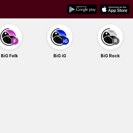
BiG Folk
BiG iG
BiG Rock