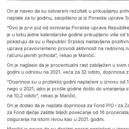
On je naveo da su ostvareni rezultati u prikupljanju pri
naplate za tu godinu, saopšteno je iz Poreske uprave S
“Ovo je prvi put od osnivanja Poreske uprave Republike
je u toku jedne kalendarske godine prikupljeno više od t
pokazuju da su u Republici Srpskoj nastavljena pozitiv
uprava pravovremeno provodi aktivnosti na redovnoj nap
računu javnih prihoda”, rekao je Maričić.
On je naglasio da je procentualni rast zabilježen u svim
godini u odnosu na 2021. veća za 32 odsto, doprinosa za 
“Doprinosi su u protekloj godini naplaćeni u iznosu od 1
nego u 2021, iako je prošle godine došlo do smanjenja 
na 10,2 odsto”, rekao je Maričić.
On je dodao da je naplata doprinosa za Fond PIO i za Za
za Fond dječije zaštite bilježi povećanje od 16 procena
osiguranja na istom nivou kao u 2021. godini.