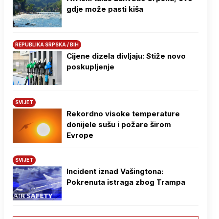
gdje može pasti kiša
REPUBLIKA SRPSKA / BIH
Cijene dizela divljaju: Stiže novo
poskupljenje
SVIJET
Rekordno visoke temperature
donijele sušu i požare širom
Evrope
SVIJET
Incident iznad Vašingtona:
Pokrenuta istraga zbog Trampa