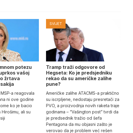
SVIJET
amnom potezu
Tramp traži odgovore od
 uprkos vašoj
Hegseta: Ko je predsjedniku
mo žrtava
rekao da su američke zalihe
sakija
pune?
g MSP-a reagovala
Američke zalihe ATACMS-a praktično
pana ni ove godine
su iscrpljene, nedostaju presretači za
o tome ko je bacio
PVO, a proizvodnja novih raketa traje
Hirošimu, ali su
godinama – “Vašington post” tvrdi da
iji
je predsednik tražio od šefa
Pentagona da mu objasni zašto je
verovao da je problem već rešen