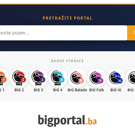
PRETRAŽITE PORTAL
ch
RADIO STANICE
G 1
BiG 2
BiG 3
BiG 4
BiG Balade
BiG Folk
BiG iG
BiG