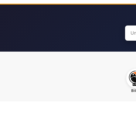
Sear
for:
Bi