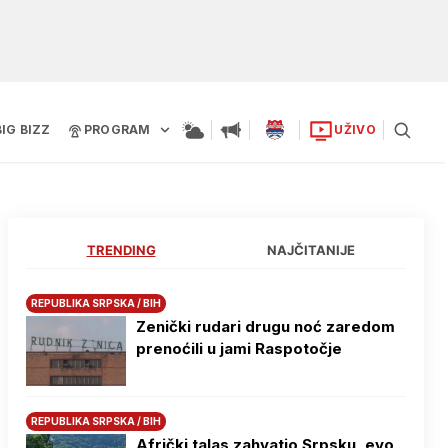
BIG BIZZ
PROGRAM
UŽIVO
TRENDING
NAJČITANIJE
REPUBLIKA SRPSKA / BIH
Zenički rudari drugu noć zaredom
prenoćili u jami Raspotočje
REPUBLIKA SRPSKA / BIH
Afrički talas zahvatio Srpsku, evo