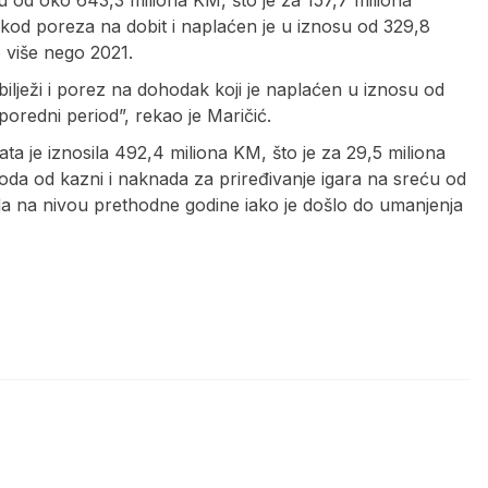
u od oko 643,3 miliona KM, što je za 157,7 miliona
o kod poreza na dobit i naplaćen je u iznosu od 329,8
o više nego 2021.
ilježi i porez na dohodak koji je naplaćen u iznosu od
oredni period”, rekao je Maričić.
ta je iznosila 492,4 miliona KM, što je za 29,5 miliona
oda od kazni i naknada za priređivanje igara na sreću od
da na nivou prethodne godine iako je došlo do umanjenja