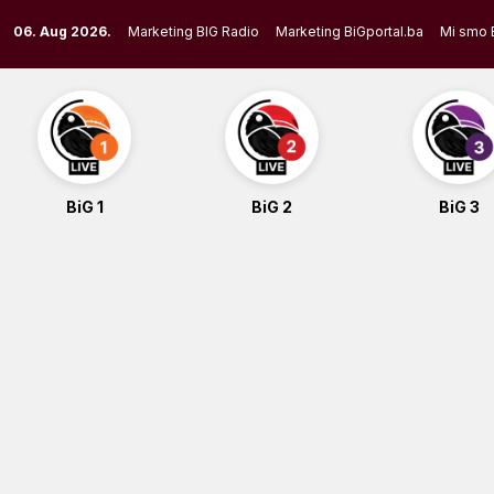
Skip
06. Aug 2026.
Marketing BIG Radio
Marketing BiGportal.ba
Mi smo 
to
content
BiG 1
BiG 2
BiG 3