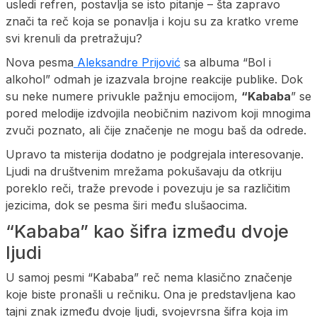
usledi refren, postavlja se isto pitanje – šta zapravo
znači ta reč koja se ponavlja i koju su za kratko vreme
svi krenuli da pretražuju?
Nova pesma
Aleksandre Prijović
sa albuma “Bol i
alkohol” odmah je izazvala brojne reakcije publike. Dok
su neke numere privukle pažnju emocijom,
“Kababa
” se
pored melodije izdvojila neobičnim nazivom koji mnogima
zvuči poznato, ali čije značenje ne mogu baš da odrede.
Upravo ta misterija dodatno je podgrejala interesovanje.
Ljudi na društvenim mrežama pokušavaju da otkriju
poreklo reči, traže prevode i povezuju je sa različitim
jezicima, dok se pesma širi među slušaocima.
“Kababa” kao šifra između dvoje
ljudi
U samoj pesmi “Kababa” reč nema klasično značenje
koje biste pronašli u rečniku. Ona je predstavljena kao
tajni znak između dvoje ljudi, svojevrsna šifra koja im