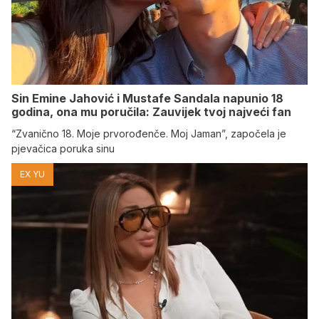
Sin Emine Jahović i Mustafe Sandala napunio 18
godina, ona mu poručila: Zauvijek tvoj najveći fan
“Zvanično 18. Moje prvorođenče. Moj Jaman”, započela je
pjevačica poruka sinu
EX YU