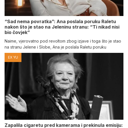
“Sad nema povratka”: Ana poslala poruku Raletu
nakon što je stao na Jeleninu stranu: “Ti nikad nisi
bio čovjek”
Naime, vjerovatno pod revoltom zbog izjave i toga što je stao
na stranu Jelene i Slobe, Ana je poslala Raletu poruku
EX YU
Zapalila cigaretu pred kamerama i prekinula emisiju: