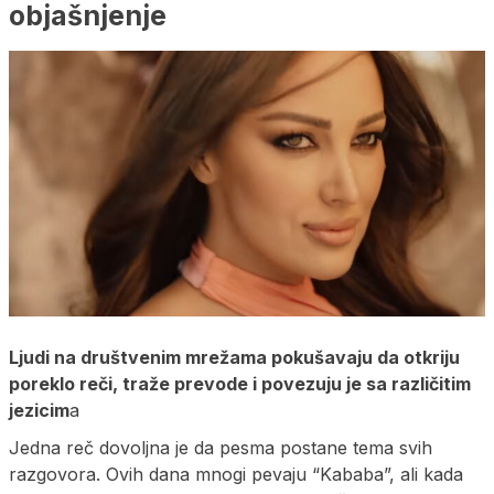
objašnjenje
Ljudi na društvenim mrežama pokušavaju da otkriju
poreklo reči, traže prevode i povezuju je sa različitim
jezicim
a
Jedna reč dovoljna je da pesma postane tema svih
razgovora. Ovih dana mnogi pevaju “Kababa”, ali kada