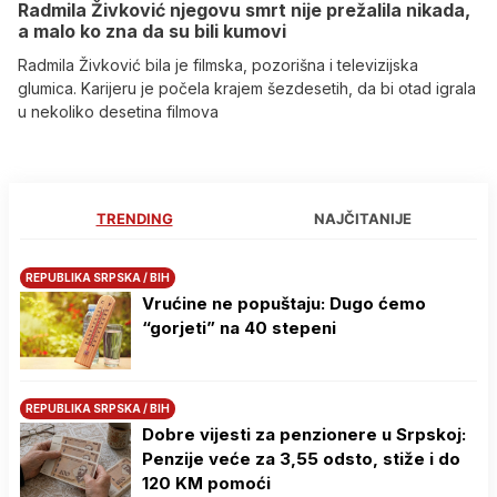
Radmila Živković njegovu smrt nije prežalila nikada,
a malo ko zna da su bili kumovi
Radmila Živković bila je filmska, pozorišna i televizijska
glumica. Karijeru je počela krajem šezdesetih, da bi otad igrala
u nekoliko desetina filmova
TRENDING
NAJČITANIJE
REPUBLIKA SRPSKA / BIH
Vrućine ne popuštaju: Dugo ćemo
“gorjeti” na 40 stepeni
REPUBLIKA SRPSKA / BIH
Dobre vijesti za penzionere u Srpskoj:
Penzije veće za 3,55 odsto, stiže i do
120 KM pomoći