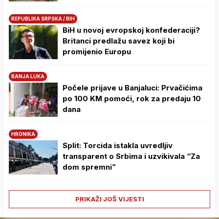
REPUBLIKA SRPSKA / BIH
BiH u novoj evropskoj konfederaciji?
Britanci predlažu savez koji bi
promijenio Europu
BANJA LUKA
Počele prijave u Banjaluci: Prvačićima
po 100 KM pomoći, rok za predaju 10
dana
HRONIKA
Split: Torcida istakla uvredljiv
transparent o Srbima i uzvikivala “Za
dom spremni”
PRIKAŽI JOŠ VIJESTI