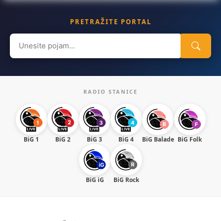
PRETRAŽITE PORTAL
Search
for:
RADIO STANICE
BiG 1
BiG 2
BiG 3
BiG 4
BiG Balade
BiG Folk
BiG iG
BiG Rock