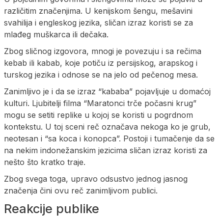
različitim značenjima. U kenijskom šengu, mešavini
svahilija i engleskog jezika, sličan izraz koristi se za
mlađeg muškarca ili dečaka.
Zbog sličnog izgovora, mnogi je povezuju i sa rečima
kebab ili kabab, koje potiču iz persijskog, arapskog i
turskog jezika i odnose se na jelo od pečenog mesa.
Zanimljivo je i da se izraz “kababa” pojavljuje u domaćoj
kulturi. Ljubitelji filma “Maratonci trče počasni krug”
mogu se setiti replike u kojoj se koristi u pogrdnom
kontekstu. U toj sceni reč označava nekoga ko je grub,
neotesan i “sa koca i konopca”. Postoji i tumačenje da se
na nekim indonežanskim jezicima sličan izraz koristi za
nešto što kratko traje.
Zbog svega toga, upravo odsustvo jednog jasnog
značenja čini ovu reč zanimljivom publici.
Reakcije publike