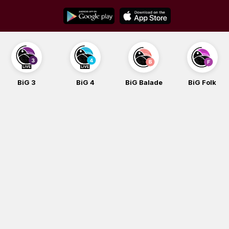
Skip
to
content
BiG 3
BiG 4
BiG Balade
BiG Folk