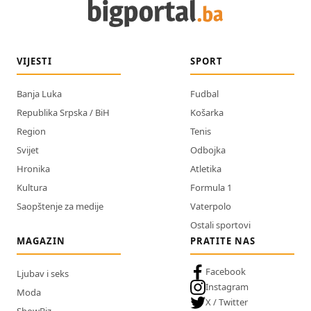
VIJESTI
SPORT
Banja Luka
Fudbal
Republika Srpska / BiH
Košarka
Region
Tenis
Svijet
Odbojka
Hronika
Atletika
Kultura
Formula 1
Saopštenje za medije
Vaterpolo
Ostali sportovi
MAGAZIN
PRATITE NAS
Facebook
Ljubav i seks
Instagram
Moda
X / Twitter
ShowBiz