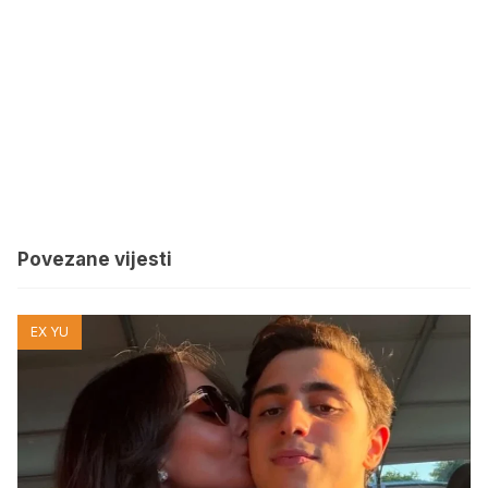
Povezane vijesti
EX YU