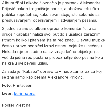
Album “Bol i alkohol” označio je povratak Aleksandre
Prijović nakon trogodišnje pauze, a obožavatelji i šira
publika započeli su, kako stvari stoje, iste sekunde sa
preslušavanjem, ocenjivanjem i izdvajanjem pesama.
S jedne strane se album oprečno komentariše, a sa
druge “Kababa” nalazi svoj put do slušalaca zaraznim
ritmom koliko i pitanjem šta ta reč znači. U svetu muzike
često upravo neobični izrazi ostanu najduže u sećanju.
Nekada nije presudno da svi znaju tačno objašnjenje,
već da jedna reč postane prepoznatljiv deo pesme koju
na kraju svi pevaju uglas.
Za sada je “Kababa” upravo to – neobičan izraz za koji
se zna samo kao pesma Aleksandre Prijović.
Foto:
Printsceen
Izvor:
kurir.rs/ona
Podijeli vijest na: