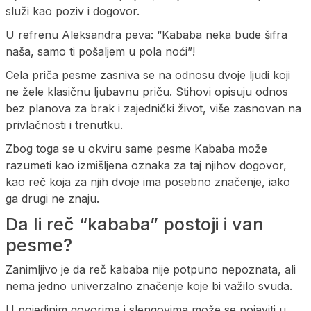
služi kao poziv i dogovor.
U refrenu Aleksandra peva: “Kababa neka bude šifra
naša, samo ti pošaljem u pola noći”!
Cela priča pesme zasniva se na odnosu dvoje ljudi koji
ne žele klasičnu ljubavnu priču. Stihovi opisuju odnos
bez planova za brak i zajednički život, više zasnovan na
privlačnosti i trenutku.
Zbog toga se u okviru same pesme Kababa može
razumeti kao izmišljena oznaka za taj njihov dogovor,
kao reč koja za njih dvoje ima posebno značenje, iako
ga drugi ne znaju.
Da li reč “kababa” postoji i van
pesme?
Zanimljivo je da reč kababa nije potpuno nepoznata, ali
nema jedno univerzalno značenje koje bi važilo svuda.
U pojedinim govorima i slengovima može se pojaviti u