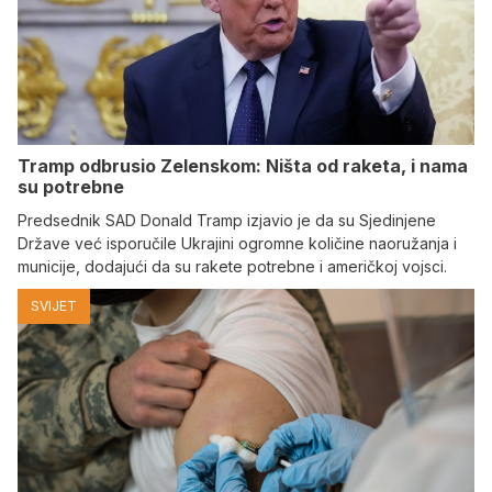
Tramp odbrusio Zelenskom: Ništa od raketa, i nama
su potrebne
Predsednik SAD Donald Tramp izjavio je da su Sjedinjene
Države već isporučile Ukrajini ogromne količine naoružanja i
municije, dodajući da su rakete potrebne i američkoj vojsci.
SVIJET