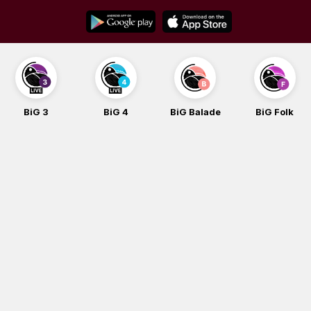
Skip
to
content
BiG 3
BiG 4
BiG Balade
BiG Folk