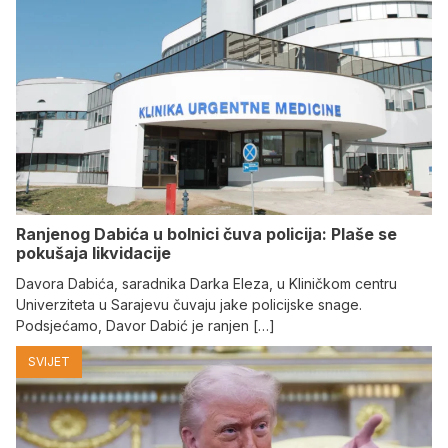
Ranjenog Dabića u bolnici čuva policija: Plaše se
pokušaja likvidacije
Davora Dabića, saradnika Darka Eleza, u Kliničkom centru
Univerziteta u Sarajevu čuvaju jake policijske snage.
Podsjećamo, Davor Dabić je ranjen […]
SVIJET