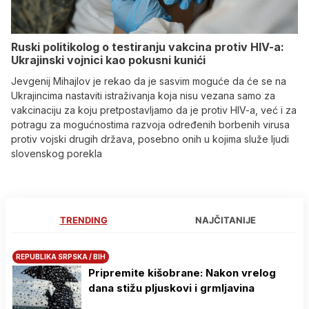
Ruski politikolog o testiranju vakcina protiv HIV-a:
Ukrajinski vojnici kao pokusni kunići
Jevgenij Mihajlov je rekao da je sasvim moguće da će se na
Ukrajincima nastaviti istraživanja koja nisu vezana samo za
vakcinaciju za koju pretpostavljamo da je protiv HIV-a, već i za
potragu za mogućnostima razvoja određenih borbenih virusa
protiv vojski drugih država, posebno onih u kojima služe ljudi
slovenskog porekla
TRENDING
NAJČITANIJE
REPUBLIKA SRPSKA / BIH
Pripremite kišobrane: Nakon vrelog
dana stižu pljuskovi i grmljavina