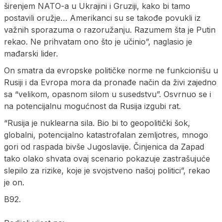
širenjem NATO-a u Ukrajini i Gruziji, kako bi tamo
postavili oružje… Amerikanci su se takođe povukli iz
važnih sporazuma o razoružanju. Razumem šta je Putin
rekao. Ne prihvatam ono što je učinio”, naglasio je
mađarski lider.
On smatra da evropske političke norme ne funkcionišu u
Rusiji i da Evropa mora da pronađe način da živi zajedno
sa “velikom, opasnom silom u susedstvu”. Osvrnuo se i
na potencijalnu mogućnost da Rusija izgubi rat.
“Rusija je nuklearna sila. Bio bi to geopolitički šok,
globalni, potencijalno katastrofalan zemljotres, mnogo
gori od raspada bivše Jugoslavije. Činjenica da Zapad
tako olako shvata ovaj scenario pokazuje zastrašujuće
slepilo za rizike, koje je svojstveno našoj politici”, rekao
je on.
B92.