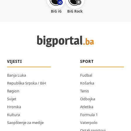
BiG iG
BiG Rock
VIJESTI
SPORT
Banja Luka
Fudbal
Republika Srpska / BiH
Košarka
Region
Tenis
Svijet
Odbojka
Hronika
Atletika
Kultura
Formula 1
Saopštenje za medije
Vaterpolo
Ostali sportovi