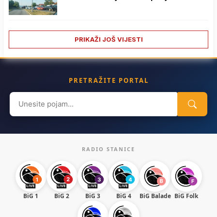
PRIKAŽI JOŠ VIJESTI
PRETRAŽITE PORTAL
Search
for:
RADIO STANICE
BiG 1
BiG 2
BiG 3
BiG 4
BiG Balade
BiG Folk