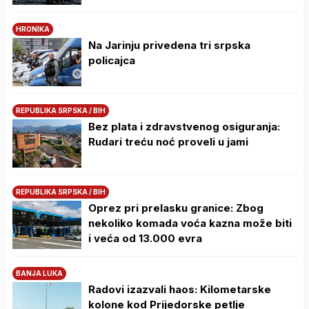
HRONIKA
Na Јarinju privedena tri srpska
policajca
REPUBLIKA SRPSKA / BIH
Bez plata i zdravstvenog osiguranja:
Rudari treću noć proveli u jami
REPUBLIKA SRPSKA / BIH
Oprez pri prelasku granice: Zbog
nekoliko komada voća kazna može biti
i veća od 13.000 evra
BANJA LUKA
Radovi izazvali haos: Kilometarske
kolone kod Prijedorske petlje