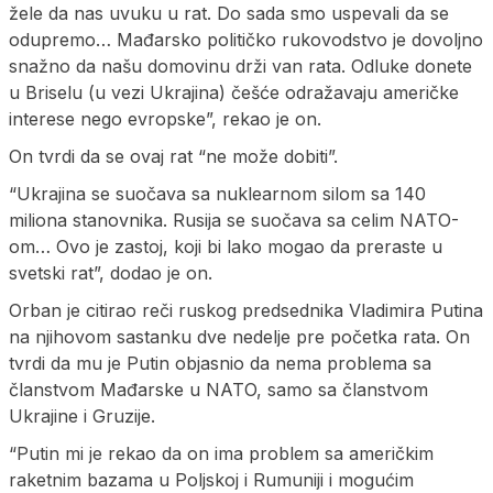
žele da nas uvuku u rat. Do sada smo uspevali da se
odupremo… Mađarsko političko rukovodstvo je dovoljno
snažno da našu domovinu drži van rata. Odluke donete
u Briselu (u vezi Ukrajina) češće odražavaju američke
interese nego evropske”, rekao je on.
On tvrdi da se ovaj rat “ne može dobiti”.
“Ukrajina se suočava sa nuklearnom silom sa 140
miliona stanovnika. Rusija se suočava sa celim NATO-
om… Ovo je zastoj, koji bi lako mogao da preraste u
svetski rat”, dodao je on.
Orban je citirao reči ruskog predsednika Vladimira Putina
na njihovom sastanku dve nedelje pre početka rata. On
tvrdi da mu je Putin objasnio da nema problema sa
članstvom Mađarske u NATO, samo sa članstvom
Ukrajine i Gruzije.
“Putin mi je rekao da on ima problem sa američkim
raketnim bazama u Poljskoj i Rumuniji i mogućim