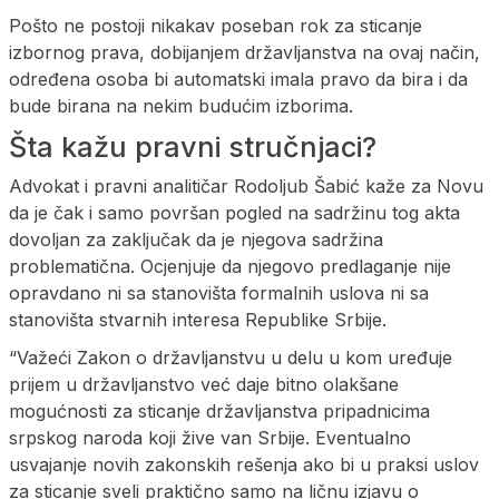
Pošto ne postoji nikakav poseban rok za sticanje
izbornog prava, dobijanjem državljanstva na ovaj način,
određena osoba bi automatski imala pravo da bira i da
bude birana na nekim budućim izborima.
Šta kažu pravni stručnjaci?
Advokat i pravni analitičar Rodoljub Šabić kaže za Novu
da je čak i samo površan pogled na sadržinu tog akta
dovoljan za zaključak da je njegova sadržina
problematična. Ocjenjuje da njegovo predlaganje nije
opravdano ni sa stanovišta formalnih uslova ni sa
stanovišta stvarnih interesa Republike Srbije.
“Važeći Zakon o državljanstvu u delu u kom uređuje
prijem u državljanstvo već daje bitno olakšane
mogućnosti za sticanje državljanstva pripadnicima
srpskog naroda koji žive van Srbije. Eventualno
usvajanje novih zakonskih rešenja ako bi u praksi uslov
za sticanje sveli praktično samo na ličnu izjavu o