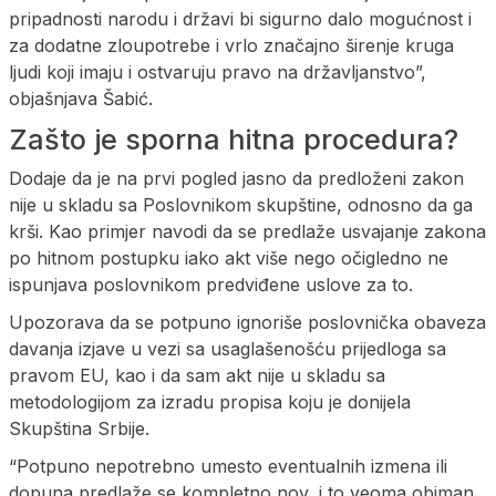
pripadnosti narodu i državi bi sigurno dalo mogućnost i
za dodatne zloupotrebe i vrlo značajno širenje kruga
ljudi koji imaju i ostvaruju pravo na državljanstvo”,
objašnjava Šabić.
Zašto je sporna hitna procedura?
Dodaje da je na prvi pogled jasno da predloženi zakon
nije u skladu sa Poslovnikom skupštine, odnosno da ga
krši. Kao primjer navodi da se predlaže usvajanje zakona
po hitnom postupku iako akt više nego očigledno ne
ispunjava poslovnikom predviđene uslove za to.
Upozorava da se potpuno ignoriše poslovnička obaveza
davanja izjave u vezi sa usaglašenošću prijedloga sa
pravom EU, kao i da sam akt nije u skladu sa
metodologijom za izradu propisa koju je donijela
Skupština Srbije.
“Potpuno nepotrebno umesto eventualnih izmena ili
dopuna predlaže se kompletno nov, i to veoma obiman