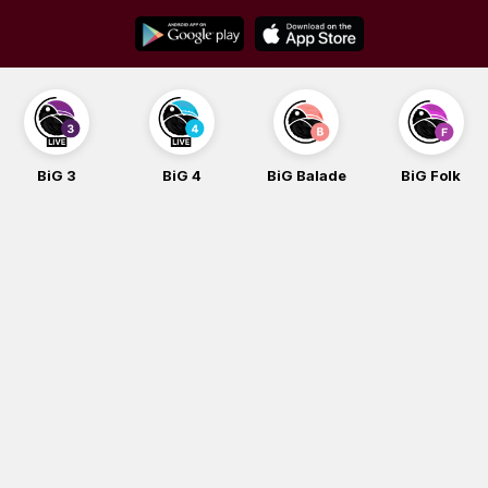
Skip
to
content
BiG 3
BiG 4
BiG Balade
BiG Folk