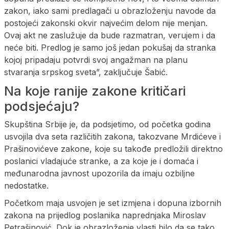
zakon, iako sami predlagači u obrazloženju navode da
postojeći zakonski okvir najvećim delom nije menjan.
Ovaj akt ne zaslužuje da bude razmatran, verujem i da
neće biti. Predlog je samo još jedan pokušaj da stranka
kojoj pripadaju potvrdi svoj angažman na planu
stvaranja srpskog sveta”, zaključuje Šabić.
Na koje ranije zakone kritičari
podsjećaju?
Skupština Srbije je, da podsjetimo, od početka godina
usvojila dva seta različitih zakona, takozvane Mrdićeve i
Prašinovićeve zakone, koje su takođe predložili direktno
poslanici vladajuće stranke, a za koje je i domaća i
međunarodna javnost upozorila da imaju ozbiljne
nedostatke.
Početkom maja usvojen je set izmjena i dopuna izbornih
zakona na prijedlog poslanika naprednjaka Miroslav
Petrašinović. Dok je obrazloženje vlasti bilo da se tako