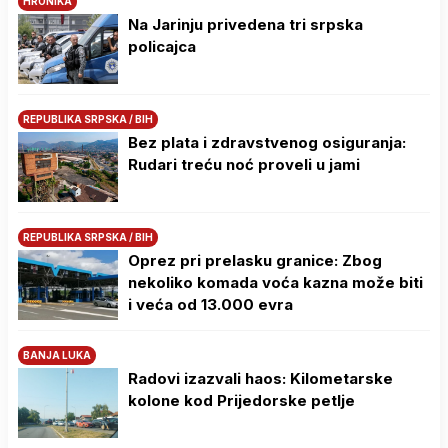
HRONIKA
Na Јarinju privedena tri srpska
policajca
REPUBLIKA SRPSKA / BIH
Bez plata i zdravstvenog osiguranja:
Rudari treću noć proveli u jami
REPUBLIKA SRPSKA / BIH
Oprez pri prelasku granice: Zbog
nekoliko komada voća kazna može biti
i veća od 13.000 evra
BANJA LUKA
Radovi izazvali haos: Kilometarske
kolone kod Prijedorske petlje