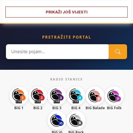
PRIKAŽI JOŠ VIJESTI
PRETRAŽITE PORTAL
Search
for:
RADIO STANICE
BiG 1
BiG 2
BiG 3
BiG 4
BiG Balade
BiG Folk
BiG iG
BiG Rock