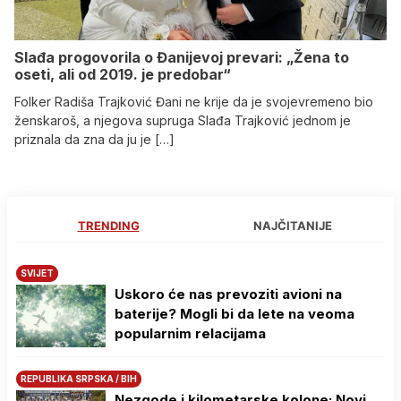
Slađa progovorila o Đanijevoj prevari: „Žena to
oseti, ali od 2019. je predobar“
Folker Radiša Trajković Đani ne krije da je svojevremeno bio
ženskaroš, a njegova supruga Slađa Trajković jednom je
priznala da zna da ju je […]
TRENDING
NAJČITANIJE
SVIJET
Uskoro će nas prevoziti avioni na
baterije? Mogli bi da lete na veoma
popularnim relacijama
REPUBLIKA SRPSKA / BIH
Nezgode i kilometarske kolone: Novi