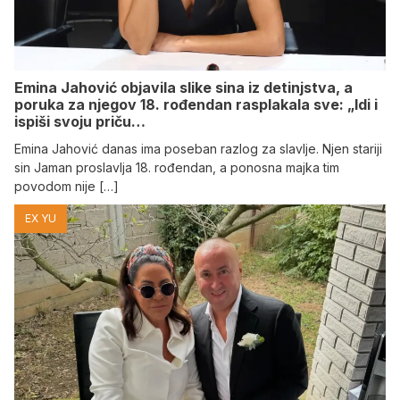
Emina Jahović objavila slike sina iz detinjstva, a
poruka za njegov 18. rođendan rasplakala sve: „Idi i
ispiši svoju priču…
Emina Jahović danas ima poseban razlog za slavlje. Njen stariji
sin Jaman proslavlja 18. rođendan, a ponosna majka tim
povodom nije […]
EX YU