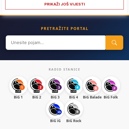
PRIKAŽI JOŠ VIJESTI
PRETRAŽITE PORTAL
Search
for:
RADIO STANICE
BiG 1
BiG 2
BiG 3
BiG 4
BiG Balade
BiG Folk
BiG iG
BiG Rock