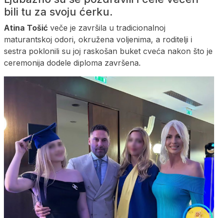
bili tu za svoju ćerku.
Atina Tošić
veče je završila u tradicionalnoj
maturantskoj odori, okružena voljenima, a roditelji i
sestra poklonili su joj raskošan buket cveća nakon što je
ceremonija dodele diploma završena.