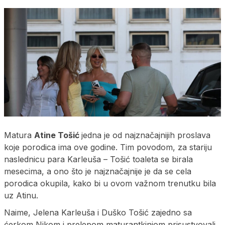
Matura
Atine Tošić
jedna je od najznačajnijih proslava
koje porodica ima ove godine. Tim povodom, za stariju
naslednicu para Karleuša – Tošić toaleta se birala
mesecima, a ono što je najznačajnije je da se cela
porodica okupila, kako bi u ovom važnom trenutku bila
uz Atinu.
Naime, Jelena Karleuša i Duško Tošić zajedno sa
ćerkom Nikom i prelepom maturantkinjom prisustvovali