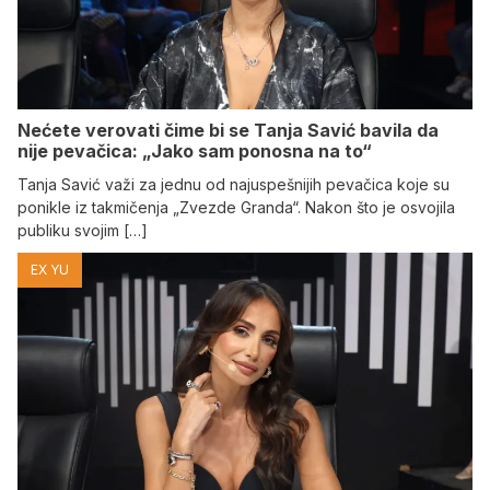
Nećete verovati čime bi se Tanja Savić bavila da
nije pevačica: „Jako sam ponosna na to“
Tanja Savić važi za jednu od najuspešnijih pevačica koje su
ponikle iz takmičenja „Zvezde Granda“. Nakon što je osvojila
publiku svojim […]
EX YU