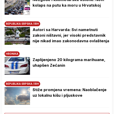
kolaps na putu ka moru u Hrvatskoj
REPUBLIKA SRPSKA / BIH
Autori sa Harvarda: Svi nametnuti
zakoni ništavni, jer visoki predstavnik
nije nikad imao zakonodavna ovlaštenja
HRONIKA
Zaplijenjeno 20 kilograma marihuane,
uhapšen Zećanin
REPUBLIKA SRPSKA / BIH
Stiže promjena vremena: Naoblačenje
uz lokalnu kišu i pljuskove