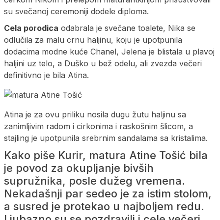
su svečanoj ceremoniji dodele diploma.
Cela porodica
odabrala je svečane toalete, Nika se
odlučila za malu crnu haljinu, koju je upotpunila
dodacima modne kuće Chanel, Jelena je blistala u plavoj
haljini uz telo, a Duško u bež odelu, ali zvezda večeri
definitivno je bila Atina.
Atina je za ovu priliku nosila dugu žutu haljinu sa
zanimljivim radom i cirkonima i raskošnim šlicom, a
stajling je upotpunila srebrnim sandalama sa kristalima.
Kako piše Kurir, matura Atine Tošić bila
je povod za okupljanje bivših
supružnika, posle dužeg vremena.
Nekadašnji par sedeo je za istim stolom,
a susred je protekao u najboljem redu.
Ljubazno su se pozdravili i cele večeri