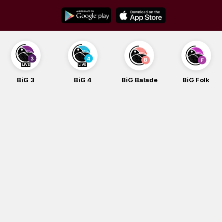
Skip
to
content
BiG 3
BiG 4
BiG Balade
BiG Folk