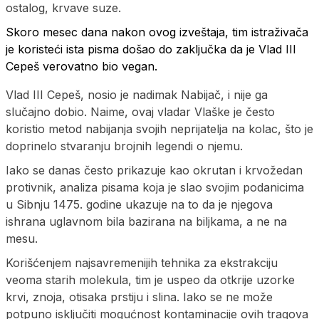
ostalog, krvave suze.
Skoro mesec dana nakon ovog izveštaja, tim istraživača
je koristeći ista pisma došao do zaključka da je Vlad III
Cepeš verovatno bio vegan.
Vlad III Cepeš, nosio je nadimak Nabijač, i nije ga
slučajno dobio. Naime, ovaj vladar Vlaške je često
koristio metod nabijanja svojih neprijatelja na kolac, što je
doprinelo stvaranju brojnih legendi o njemu.
Iako se danas često prikazuje kao okrutan i krvožedan
protivnik, analiza pisama koja je slao svojim podanicima
u Sibnju 1475. godine ukazuje na to da je njegova
ishrana uglavnom bila bazirana na biljkama, a ne na
mesu.
Korišćenjem najsavremenijih tehnika za ekstrakciju
veoma starih molekula, tim je uspeo da otkrije uzorke
krvi, znoja, otisaka prstiju i slina. Iako se ne može
potpuno isključiti mogućnost kontaminacije ovih tragova