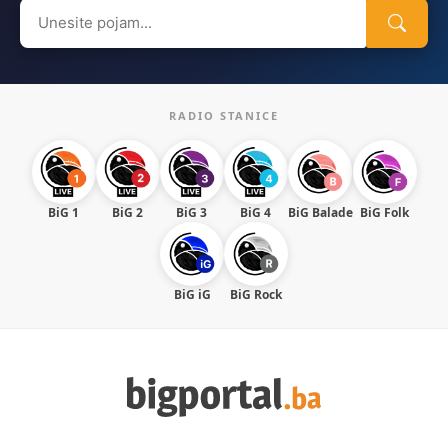
Search
for:
RADIO STANICE
BiG 1
BiG 2
BiG 3
BiG 4
BiG Balade
BiG Folk
BiG iG
BiG Rock