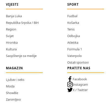
VIJESTI
SPORT
Banja Luka
Fudbal
Republika Srpska / BiH
Košarka
Region
Tenis
Svijet
Odbojka
Hronika
Atletika
Kultura
Formula 1
Saopštenje za medije
Vaterpolo
Ostali sportovi
MAGAZIN
PRATITE NAS
Facebook
Ljubav i seks
Instagram
Moda
X / Twitter
ShowBiz
Zanimljivo