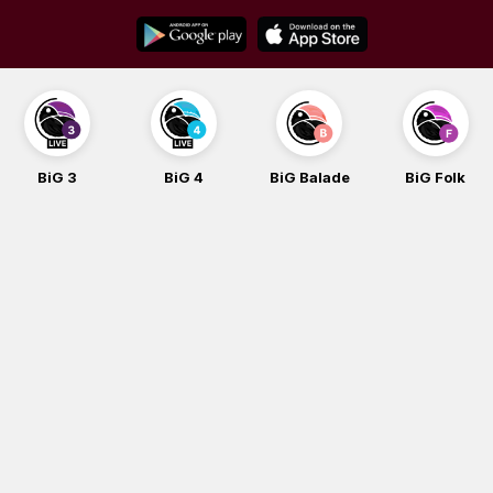
Skip
to
content
BiG 3
BiG 4
BiG Balade
BiG Folk