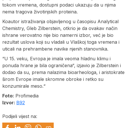
tokom vremena, dostupni podaci ukazuju da u njima
nema tragova životinjskih proteina.
Koautor istraživanja objavljenog u časopisu Analytical
Chemistry, Gleb Zilberstein, otkrio je da ovakav način
ishrane verovatno nije bio namerni izbor, već je bio
rezultat uslova koji su vladali u Vlaškoj toga vremena i
uticali na prehrambene navike njenih stanovnika.
“U 15. veku, Evropa je imala veoma hladnu klimu i
ponuda hrane je bila ograničena“, izjavio je Zilberstein i
dodao da su, prema nalazima bioarheologa, i aristokrate
širom Evrope imale skromne obroke i retko su
konzumirale meso.“
Foto:
Profimedia
Izvor:
B92
Podijeli vijest na: