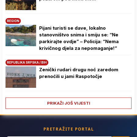
REGION
Pijani turisti se dave, lokalno
stanovništvo snima i smiju se: “Ne
parkirajte ovdje” – Policija: “Nema
krivičnog djela za nepomaganje!”
REPUBLIKA SRPSKA / BIH
Zenički rudari drugu noć zaredom
prenoćili u jami Raspotočje
PRIKAŽI JOŠ VIJESTI
PRETRAŽITE PORTAL