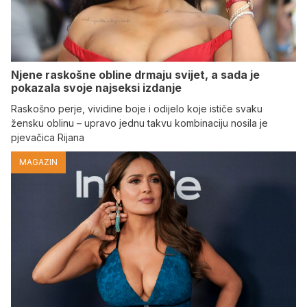
Njene raskošne obline drmaju svijet, a sada je
pokazala svoje najseksi izdanje
Raskošno perje, vividine boje i odijelo koje ističe svaku
žensku oblinu – upravo jednu takvu kombinaciju nosila je
pjevačica Rijana
MAGAZIN