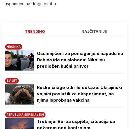
uspomenu na dragu osobu
TRENDING
NAJČITANIJE
HRONIKA
Osumnjičeni za pomaganje u napadu na
Dabića ide na slobodu: Nikoliću
predložen kućni pritvor
SVIJET
Ruske snage otkrile dokaze: Ukrajinski
vojnici poslužili za eksperiment, na
njima isprobana vakcina
REPUBLIKA SRPSKA / BIH
Trebinje: Borba uspjela, situacija sa
požarom pod kontrolom