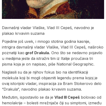
Davnašnji vladar Vlaške, Vlad III Cepeš, navodno je
plakao krvavim suzama
Pojedine još uvek, i mnogo stotina godina kasnije,
intrigira davnašnji vladar Vlaške, Vlad III Cepeš, naširoko
poznatiji kao
grof Drakula.
Ono što se nedavno pojavilo
u medijima jeste da istražni tim iz Italije proučava tri
pisma koja je on napisao, piše National Geographic.
Naglasili su da je njihov fokus bio na identifikaciji
molekula koji bi mogli objasniti legendu prema kojoj je
ovaj istorijski vladar, inspiracija za Bram Stokerovo delo
“Drakula“, navodno plakao krvavim suzama.
Međutim, ispostavilo se da je
Vlad III Cepeš
bolovao od
hemolakrije – bolesti mrežnjače čiji su simptomi, između