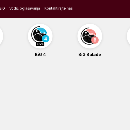
BiG
Vodič oglašavanja
Kontaktirajte nas
BiG 4
BiG Balade