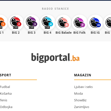
RADIO STANICE
G 1
BiG 2
BiG 3
BiG 4
BiG Balade
BiG Folk
BiG iG
BiG
SPORT
MAGAZIN
Fudbal
Ljubav i seks
Košarka
Moda
Tenis
ShowBiz
Odbojka
Zanimljivo