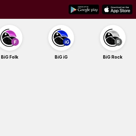
BiG Folk
BiG iG
BiG Rock