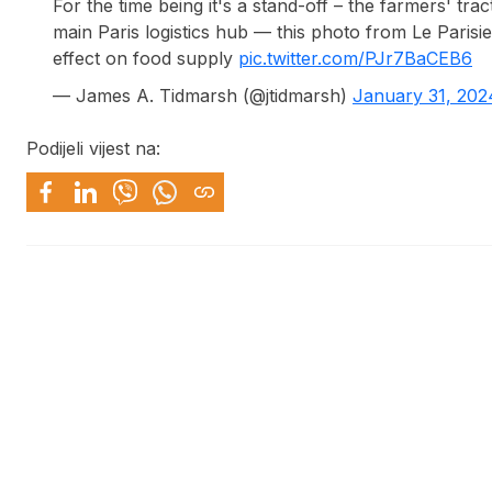
For the time being it's a stand-off – the farmers' tr
main Paris logistics hub — this photo from Le Parisien
effect on food supply
pic.twitter.com/PJr7BaCEB6
— James A. Tidmarsh (@jtidmarsh)
January 31, 202
Podijeli vijest na: