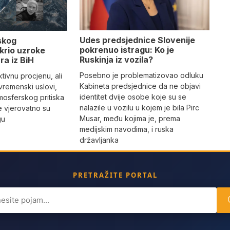
Udes predsjednice Slovenije
skog
pokrenuo istragu: Ko je
krio uzroke
Ruskinja iz vozila?
ra iz BiH
Posebno je problematizovao odluku
tivnu procjenu, ali
Kabineta predsjednice da ne objavi
vremenski uslovi,
identitet dvije osobe koje su se
mosferskog pritiska
nalazile u vozilu u kojem je bila Pirc
e vjerovatno su
Musar, među kojima je, prema
gu
medijskim navodima, i ruska
državljanka
PRETRAŽITE PORTAL
ch