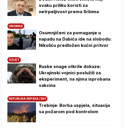
svaku priliku koristi za
netrpeljivost prema Srbima
HRONIKA
Osumnjičeni za pomaganje u
napadu na Dabića ide na slobodu:
Nikoliću predložen kućni pritvor
SVIJET
Ruske snage otkrile dokaze:
Ukrajinski vojnici poslužili za
eksperiment, na njima isprobana
vakcina
REPUBLIKA SRPSKA / BIH
Trebinje: Borba uspjela, situacija
sa požarom pod kontrolom