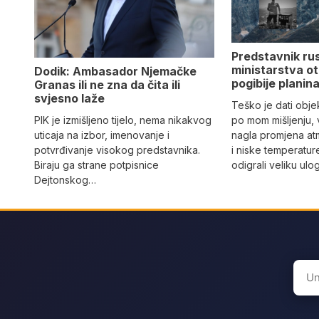
Predstavnik ru
ministarstva ot
Dodik: Ambasador Njemačke
pogibije planina
Granas ili ne zna da čita ili
svjesno laže
Teško je dati objek
PIK je izmišljeno tijelo, nema nikakvog
po mom mišljenju, 
uticaja na izbor, imenovanje i
nagla promjena at
potvrđivanje visokog predstavnika.
i niske temperatur
Biraju ga strane potpisnice
odigrali veliku ulo
Dejtonskog…
Sear
for: