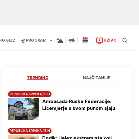
BIG BIZZ
PROGRAM
UŽIVO
TRENDING
NAJČITANIJE
REPUBLIKA SRPSKA / BIH
Ambasada Ruske Federacije:
Licemjerje u svom punom sjaju
REPUBLIKA SRPSKA / BIH
Dodik: Helez ekstremista koji