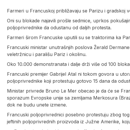
Farmeri u Francuskoj približavaju se Parizu i gradskoj ve
Oni su blokade najavili prošle sedmice, uprkos pokušajim
poljoprivrednike da odustanu od daljih protesta.
Farmeri širom Francuske uputili su se traktorima ka Par
Francuski ministar unutrašnjih poslova Žerald Dermanen
veletržnicu i parališu Pariz i okolinu.
Oko 10.000 demonstranata i dalje drži više od 100 blok
Francuski premijer Gabrijel Atal ni tokom govora u utor
poljoprivrednike koji protestuju gotovo 15 dana da odus
Ministar privrede Bruno Le Mer obecao je da će se Fra
sporazum Evropske unije sa zemljama Merkosura (Brazil
dok ne budu unete izmene.
Francuski poljoprivrednici posebno protestuju zbog to
jeftinih poljoprivrednih proizvoda iz Južne Amerike, ko