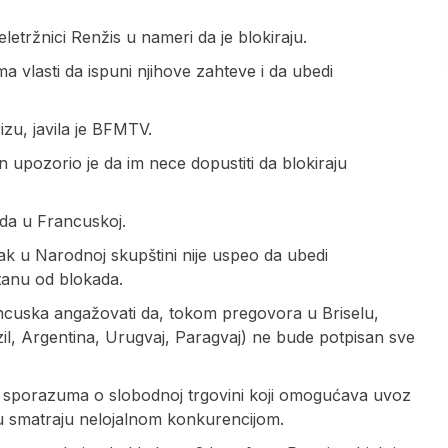
letržnici Renžis u nameri da je blokiraju.
a vlasti da ispuni njihove zahteve i da ubedi
izu, javila je BFMTV.
 upozorio je da im nece dopustiti da blokiraju
ada u Francuskoj.
ak u Narodnoj skupštini nije uspeo da ubedi
tanu od blokada.
ncuska angažovati da, tokom pregovora u Briselu,
, Argentina, Urugvaj, Paragvaj) ne bude potpisan sve
g sporazuma o slobodnoj trgovini koji omogućava uvoz
ju smatraju nelojalnom konkurencijom.