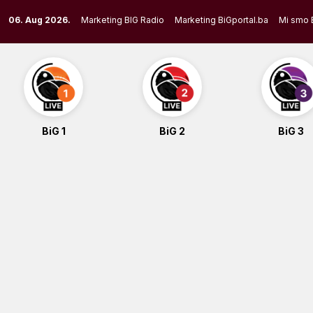
Skip
06. Aug 2026.
Marketing BIG Radio
Marketing BiGportal.ba
Mi smo 
to
content
BiG 1
BiG 2
BiG 3