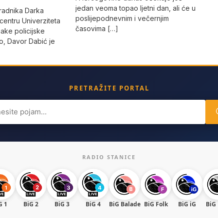
jedan veoma topao ljetni dan, ali će u
radnika Darka
poslijepodnevnim i večernjim
 centru Univerziteta
časovima […]
jake policijske
, Davor Dabić je
PRETRAŽITE PORTAL
ch
RADIO STANICE
G 1
BiG 2
BiG 3
BiG 4
BiG Balade
BiG Folk
BiG iG
BiG