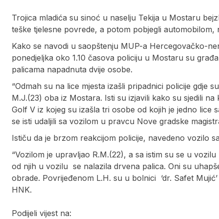
Trojica mladića su sinoć u naselju Tekija u Mostaru bejz
teške tjelesne povrede, a potom pobjegli automobilom,
Kako se navodi u saopštenju MUP-a Hercegovačko-nere
ponedjeljka oko 1.10 časova policiju u Mostaru su građa
palicama napadnuta dvije osobe.
“Odmah su na lice mjesta izašli pripadnici policije gdje 
M.J.(23) oba iz Mostara. Isti su izjavili kako su sjedili 
Golf V iz kojeg su izašla tri osobe od kojih je jedno lic
se isti udaljili sa vozilom u pravcu Nove gradske magist
Ističu da je brzom reakcijom policije, navedeno vozilo s
“Vozilom je upravljao R.M.(22), a sa istim su se u vozilu 
od njih u vozilu se nalazila drvena palica. Oni su uhapš
obrade. Povrijeđenom L.H. su u bolnici ‘dr. Safet Mujić
HNK.
Podijeli vijest na: