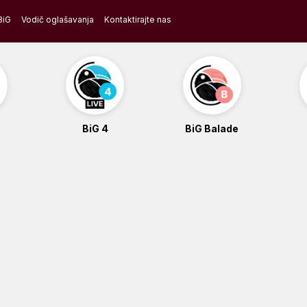
BiG
Vodič oglašavanja
Kontaktirajte nas
BiG 4
BiG Balade