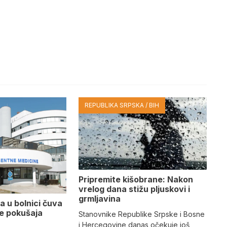
REPUBLIKA SRPSKA / BIH
Pripremite kišobrane: Nakon
vrelog dana stižu pljuskovi i
grmljavina
a u bolnici čuva
se pokušaja
Stanovnike Republike Srpske i Bosne
i Hercegovine danas očekuje još