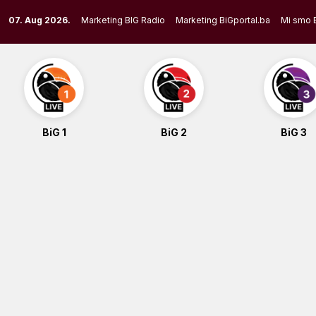
Skip
07. Aug 2026.
Marketing BIG Radio
Marketing BiGportal.ba
Mi smo 
to
content
BiG 1
BiG 2
BiG 3