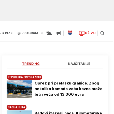
BIG BIZZ
PROGRAM
UŽIVO
TRENDING
NAJČITANIJE
REPUBLIKA SRPSKA / BIH
Oprez pri prelasku granice: Zbog
nekoliko komada voća kazna može
biti i veća od 13.000 evra
BANJA LUKA
Radovi izazvali haos: Kilometarske