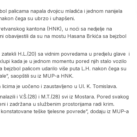
bol palicama napala dvojicu mladića i jednom nanijela
 nakon čega su ubrzo i uhapšeni.
tvanskog kantona (HNK), u noći sa nedjelje na
ni obavijestili da su na mostu Hasana Brkića sa bejzbol
su zatekli H.L.(20) sa vidnim povredama u predjelu glave i
na klupi kada je u jednom momentu pored njih stalo vozilo
e sa bejzbol palicom udarilo više puta L.H. nakon čega su
rale”, saopštili su iz MUP-a HNK.
a licima je uočeno i zaustavljeno u Ul. K. Tomislava.
nalazili i V.Š.(28) i M.T.(28) svi iz Mostara. Pored svakog
eni i zadržana u službenim prostorijama radi krim.
’ konstatovane teške tjelesne povrede”, dodaju iz MUP-a