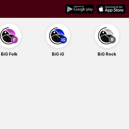
BiG Folk
BiG iG
BiG Rock