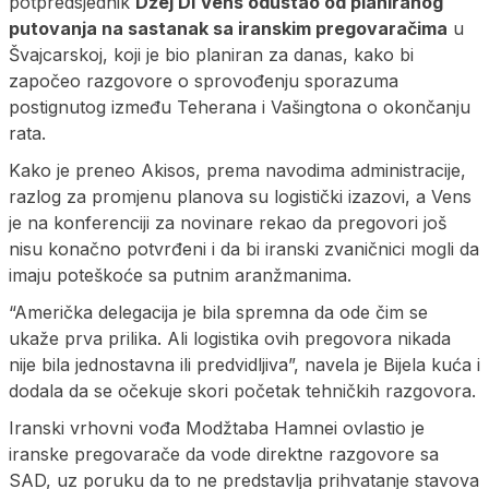
potpredsjednik
Džej Di Vens odustao od planiranog
putovanja na sastanak sa iranskim pregovaračima
u
Švajcarskoj, koji je bio planiran za danas, kako bi
započeo razgovore o sprovođenju sporazuma
postignutog između Teherana i Vašingtona o okončanju
rata.
Kako je preneo Akisos, prema navodima administracije,
razlog za promjenu planova su logistički izazovi, a Vens
je na konferenciji za novinare rekao da pregovori još
nisu konačno potvrđeni i da bi iranski zvaničnici mogli da
imaju poteškoće sa putnim aranžmanima.
“Američka delegacija je bila spremna da ode čim se
ukaže prva prilika. Ali logistika ovih pregovora nikada
nije bila jednostavna ili predvidljiva”, navela je Bijela kuća i
dodala da se očekuje skori početak tehničkih razgovora.
Iranski vrhovni vođa Modžtaba Hamnei ovlastio je
iranske pregovarače da vode direktne razgovore sa
SAD, uz poruku da to ne predstavlja prihvatanje stavova