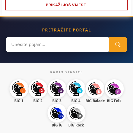
PRIKAŽI JOŠ VIJESTI
PRETRAŽITE PORTAL
Search
for:
RADIO STANICE
BiG 1
BiG 2
BiG 3
BiG 4
BiG Balade
BiG Folk
BiG iG
BiG Rock