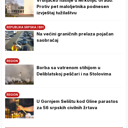
Vršnjačko nasilje u Mrkonjić Gradu:
Protiv pet maloljetnika podnesen
izvještaj tužilaštvu
REPUBLIKA SRPSKA / BIH
Na većini graničnih prelaza pojačan
saobraćaj
REGION
Borba sa vatrenom stihijom u
Deliblatskoj peščari i na Stolovima
REGION
U Gornjem Selištu kod Gline parastos
za 56 srpskih civilnih žrtava