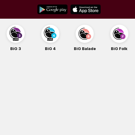
Skip
to
content
BiG 3
BiG 4
BiG Balade
BiG Folk