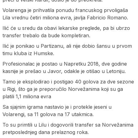
Volarenga je prihvatila ponudu francuskog prvoligaša
Lila vrednu četiri miliona evra, javlja Fabricio Romano.
Ilić će u sredu da obavi lekarske preglede, pa bi ubrzo
transfer trebalo da bude kompletiran.
Ilić je ponikao u Partizanu, ali nije dobio šansu u prvom
timu kluba iz Humske.
Profesionalac je postao u Napretku 2018, dve godine
kasnije je prešao u Javor, odakle je otišao u Letoniju.
Tamo je eksplodirao i postigao 40 golova za dve sezone
u Rigi, što ga je preporučilo Norvežanima koji su ga
platili 1,1 miliona evra
Sa sjajnim igrama nastavio je i protekle jeseni u
Volarengi, sa 11 golova na 17 utakmica.
To su primtili u Lilu i dogovorili transfer sa Norvežanima
pretposlednjeg dana prelaznog roka.