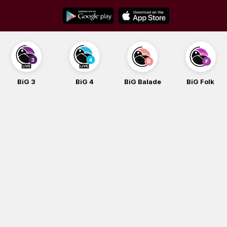
Skip
to
content
BiG 4
BiG Balade
BiG Folk
BiG i