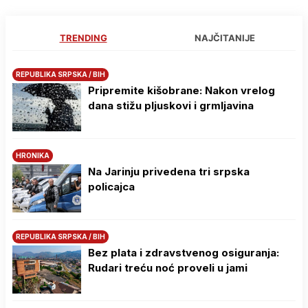
TRENDING
NAJČITANIJE
REPUBLIKA SRPSKA / BIH
Pripremite kišobrane: Nakon vrelog
dana stižu pljuskovi i grmljavina
HRONIKA
Na Јarinju privedena tri srpska
policajca
REPUBLIKA SRPSKA / BIH
Bez plata i zdravstvenog osiguranja:
Rudari treću noć proveli u jami