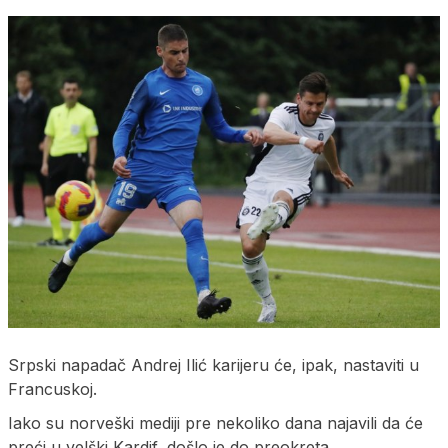
Srpski napadač Andrej Ilić karijeru će, ipak, nastaviti u
Francuskoj.
Iako su norveški mediji pre nekoliko dana najavili da će
preći u velški Kardif, došlo je do preokreta.