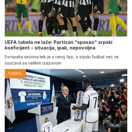
UEFA tabela ne laže: Partizan “spasao” srpski
koeficijent – situacija, ipak, nepovoljna
Evropska sezona tek je u ranoj fazi, a srpski fudbal već se
suočava sa velikim izazovom
FUDBAL