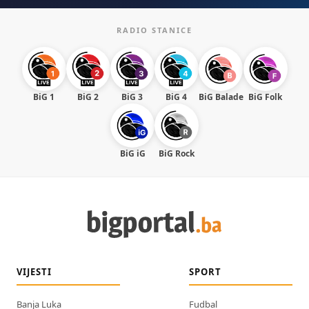
RADIO STANICE
BiG 1
BiG 2
BiG 3
BiG 4
BiG Balade
BiG Folk
BiG iG
BiG Rock
VIJESTI
SPORT
Banja Luka
Fudbal