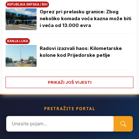
REPUBLIKA SRPSKA / BIH
Oprez pri prelasku granice: Zbog
nekoliko komada voća kazna može biti
i veća od 13.000 evra
BANJA LUKA
Radovi izazvali haos: Kilometarske
kolone kod Prijedorske petlje
PRIKAŽI JOŠ VIJESTI
PRETRAŽITE PORTAL
Search
for: