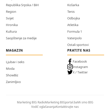
Republika Srpska / BiH
Košarka
Region
Tenis
Svijet
Odbojka
Hronika
Atletika
Kultura
Formula 1
Saopštenje za medije
Vaterpolo
Ostali sportovi
MAGAZIN
PRATITE NAS
Facebook
Ljubav i seks
Instagram
Moda
X / Twitter
ShowBiz
Zanimljivo
Marketing BIG Radio
Marketing BIGportal.ba
Mi smo BIG
Vodič oglašavanja
Kontaktirajte nas