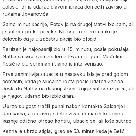
oglasio, ali je udarac glavom igrača domaćih završio u
rukama Jovanovića.
Samo minut kasnije, Petov je na drugoj stativi bio sam, ali
je šutirao preko prečke. Na usporenom snimku je
delovalo da je u začetku akcije bio ofsajd.
Partizan je najopasniji bio u 45. minutu, posle pokušaja
Natha sa ivice šesnaesterca levom nogom. Međutim,
Rosić je bio spreman i sjajno je intervenisao.
Prva zanimljivija situacija u nastavku bila je pred golom
domaćih, kada je slučajno lopta posle udarca Zahida
došla do Natha na desnoj strani, koji je šutirao iz prve, ali
je njegov udarac bio izblokiran.
Ubrzo su gosti tražili penal nakon kontakta Saldanje i
Jamkama, a upravo je defanzivac domaćih koji minut
kasnije odlično istrčao kontru, ubacio se, ali loše šutirao.
Kazna je ubrzo stigla, igrao se 53. minut kada je Belić