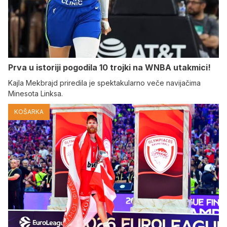
Prva u istoriji pogodila 10 trojki na WNBA utakmici!
Kajla Mekbrajd priredila je spektakularno veče navijačima
Minesota Linksa.
KOŠARKA