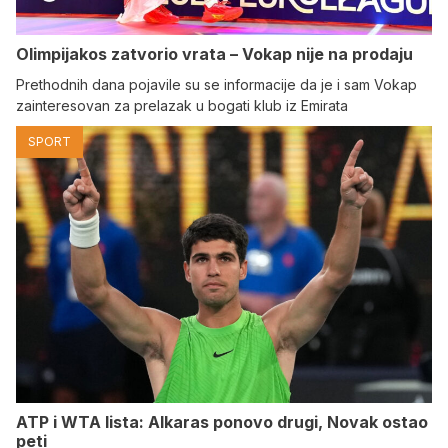
Olimpijakos zatvorio vrata – Vokap nije na prodaju
Prethodnih dana pojavile su se informacije da je i sam Vokap
zainteresovan za prelazak u bogati klub iz Emirata
SPORT
ATP i WTA lista: Alkaras ponovo drugi, Novak ostao
peti