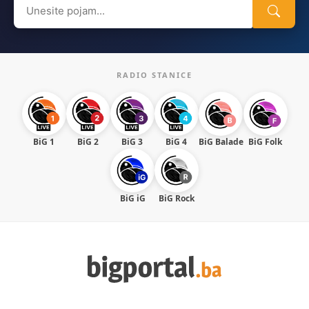
Search
for:
RADIO STANICE
BiG 1
BiG 2
BiG 3
BiG 4
BiG Balade
BiG Folk
BiG iG
BiG Rock