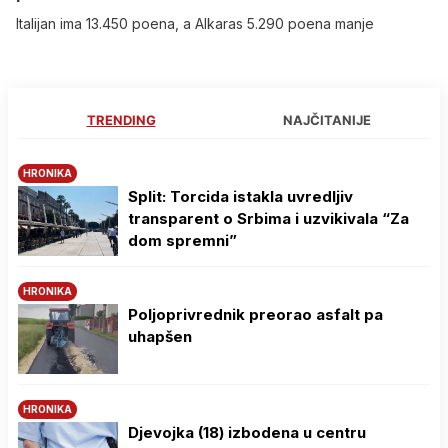
Italijan ima 13.450 poena, a Alkaras 5.290 poena manje
TRENDING
NAJČITANIJE
HRONIKA
Split: Torcida istakla uvredljiv
transparent o Srbima i uzvikivala “Za
dom spremni”
HRONIKA
Poljoprivrednik preorao asfalt pa
uhapšen
HRONIKA
Djevojka (18) izbodena u centru