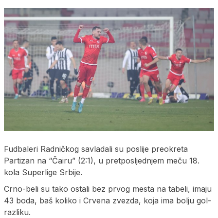
Fudbaleri Radničkog savladali su poslije preokreta
Partizan na “Čairu” (2:1), u pretposljednjem meču 18.
kola Superlige Srbije.
Crno-beli su tako ostali bez prvog mesta na tabeli, imaju
43 boda, baš koliko i Crvena zvezda, koja ima bolju gol-
razliku.