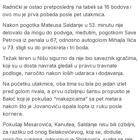
Radnički je ostao pretposlednji na tabeli sa 16 bodova i
ovo mu je prva pobeda posle pet utakmica.
Nakon pogotka Mateusa Saldanje u 53. minutu nije
delovalo da mogu do podviga, međutim, pogotkom Save
Petrova iz penala u 67, odnosno autogolom Mihajla Ilića
u 73. stigli su do preokreta i tri boda.
Težak teren u Nišu sigurno da nije bio saveznik igračima,
koji su u dosta navrata gledali u pravcu travnate
podloge, naročito nakon loših udaraca i dodavanja.
Na početku utakmice, oba tima su bila po jedan izlet
pred golom rivala, a prvu ozbiljniju šansu propustio je
Bakić koji je pokušao “makazicama” sa pet metara
nakon što je Jovanoviću ispala lopta iz ruku posle
kornera.
Pokušaji Mesarovića, Kanutea, Saldanje nisu bili ozbiljni,
za razliku od onog Belakovićevog, koji se, doduše,
poslužio rukama, odgurnuo je Stojkovića, sudija se nije