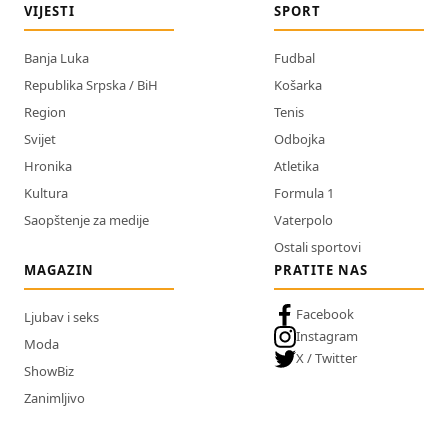
VIJESTI
SPORT
Banja Luka
Fudbal
Republika Srpska / BiH
Košarka
Region
Tenis
Svijet
Odbojka
Hronika
Atletika
Kultura
Formula 1
Saopštenje za medije
Vaterpolo
Ostali sportovi
MAGAZIN
PRATITE NAS
Facebook
Ljubav i seks
Instagram
Moda
X / Twitter
ShowBiz
Zanimljivo