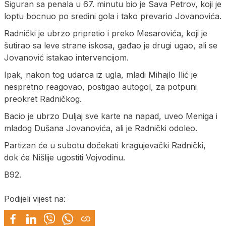
Siguran sa penala u 67. minutu bio je Sava Petrov, koji je
loptu bocnuo po sredini gola i tako prevario Jovanovića.
Radnički je ubrzo pripretio i preko Mesarovića, koji je
šutirao sa leve strane iskosa, gađao je drugi ugao, ali se
Jovanović istakao intervencijom.
Ipak, nakon tog udarca iz ugla, mladi Mihajlo Ilić je
nespretno reagovao, postigao autogol, za potpuni
preokret Radničkog.
Bacio je ubrzo Duljaj sve karte na napad, uveo Meniga i
mladog Dušana Jovanovića, ali je Radnički odoleo.
Partizan će u subotu dočekati kragujevački Radnički,
dok će Nišlije ugostiti Vojvodinu.
B92.
Podijeli vijest na: