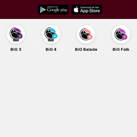
Skip
to
content
BiG 3
BiG 4
BiG Balade
BiG Folk