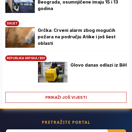
Beograda, osumnjičene imaju 15 i 13
godina
SVIJET
Grčka: Crveni alarm zbog mogućih
požara na području Atike i još šest
oblasti
REPUBLIKA SRPSKA / BIH
Glovo danas odlazi iz BiH
PRIKAŽI JOŠ VIJESTI
PRETRAŽITE PORTAL