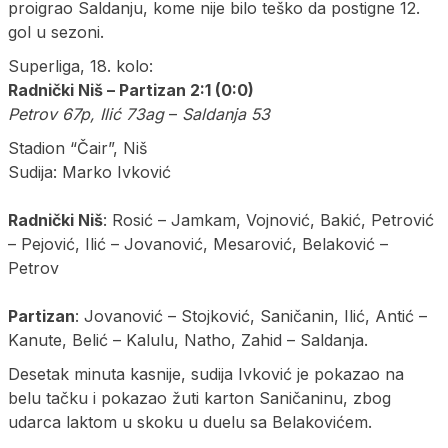
proigrao Saldanju, kome nije bilo teško da postigne 12.
gol u sezoni.
Superliga, 18. kolo:
Radnički Niš – Partizan 2:1 (0:0)
Petrov 67p, Ilić 73ag
–
Saldanja 53
Stadion “Čair”, Niš
Sudija: Marko Ivković
Radnički Niš
: Rosić – Jamkam, Vojnović, Bakić, Petrović
– Pejović, Ilić – Jovanović, Mesarović, Belaković –
Petrov
Partizan
: Jovanović – Stojković, Saničanin, Ilić, Antić –
Kanute, Belić – Kalulu, Natho, Zahid – Saldanja.
Desetak minuta kasnije, sudija Ivković je pokazao na
belu tačku i pokazao žuti karton Saničaninu, zbog
udarca laktom u skoku u duelu sa Belakovićem.