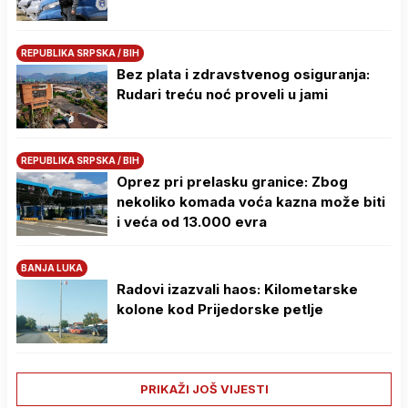
REPUBLIKA SRPSKA / BIH
Bez plata i zdravstvenog osiguranja:
Rudari treću noć proveli u jami
REPUBLIKA SRPSKA / BIH
Oprez pri prelasku granice: Zbog
nekoliko komada voća kazna može biti
i veća od 13.000 evra
BANJA LUKA
Radovi izazvali haos: Kilometarske
kolone kod Prijedorske petlje
PRIKAŽI JOŠ VIJESTI