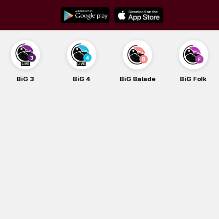
Skip
to
content
BiG 3
BiG 4
BiG Balade
BiG Folk