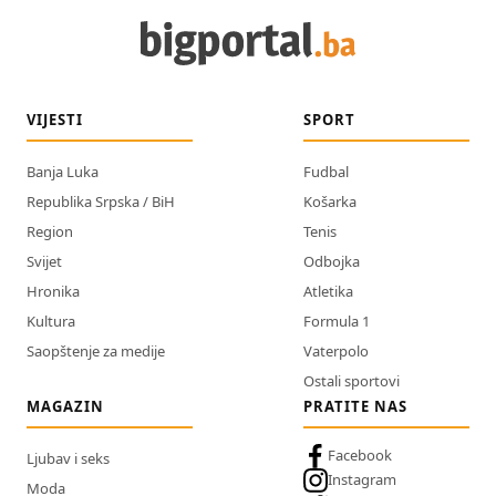
VIJESTI
SPORT
Banja Luka
Fudbal
Republika Srpska / BiH
Košarka
Region
Tenis
Svijet
Odbojka
Hronika
Atletika
Kultura
Formula 1
Saopštenje za medije
Vaterpolo
Ostali sportovi
MAGAZIN
PRATITE NAS
Facebook
Ljubav i seks
Instagram
Moda