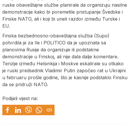
ruske obaveštajne službe planirale da organizuju nasilne
demonstracije kako bi poremetile pristupanje Švedske i
Finske NATO, ali i koji bi uneli razdor između Turske i
EU.
Finska bezbednosno-obaveštajna služba (Supo)
potvrdila je za Ile i POLITICO da je upoznata sa
planovima Rusije da organizuje ili podstakne
demonstracije u Finskoj, ali nije dala dalje komentare.
Tenzije između Helsinkija i Moskve eskalirale su otkako
je ruski predsednik Vladimir Putin započeo rat u Ukrajini
u februaru prošle godine, što je kasnije podstaklo Finsku
da se pridruži NATO.
Podijeli vijest na: