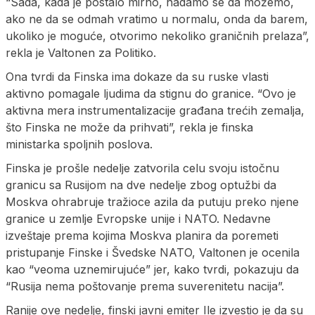
“Sada, kada je postalo mirno, nadamo se da možemo,
ako ne da se odmah vratimo u normalu, onda da barem,
ukoliko je moguće, otvorimo nekoliko graničnih prelaza”,
rekla je Valtonen za Politiko.
Ona tvrdi da Finska ima dokaze da su ruske vlasti
aktivno pomagale ljudima da stignu do granice. “Ovo je
aktivna mera instrumentalizacije građana trećih zemalja,
što Finska ne može da prihvati”, rekla je finska
ministarka spoljnih poslova.
Finska je prošle nedelje zatvorila celu svoju istočnu
granicu sa Rusijom na dve nedelje zbog optužbi da
Moskva ohrabruje tražioce azila da putuju preko njene
granice u zemlje Evropske unije i NATO. Nedavne
izveštaje prema kojima Moskva planira da poremeti
pristupanje Finske i Švedske NATO, Valtonen je ocenila
kao “veoma uznemirujuće” jer, kako tvrdi, pokazuju da
“Rusija nema poštovanje prema suverenitetu nacija”.
Ranije ove nedelje, finski javni emiter Ile izvestio je da su