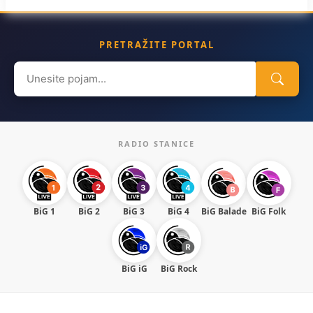
PRETRAŽITE PORTAL
Search
for:
RADIO STANICE
BiG 1
BiG 2
BiG 3
BiG 4
BiG Balade
BiG Folk
BiG iG
BiG Rock