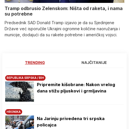
Tramp odbrusio Zelenskom: Ništa od raketa, i nama
su potrebne
Predsednik SAD Donald Tramp izjavio je da su Sjedinjene
Države već isporučile Ukrajini ogromne količine naoružanja i
municije, dodajući da su rakete potrebne i američkoj vojsci.
TRENDING
NAJČITANIJE
REPUBLIKA SRPSKA / BIH
Pripremite kišobrane: Nakon vrelog
dana stižu pljuskovi i grmljavina
HRONIKA
Na Јarinju privedena tri srpska
policajca