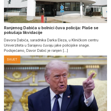
Ranjenog Dabića u bolnici čuva policija: Plaše se
pokušaja likvidacije
Davora Dabića, saradnika Darka Eleza, u Kliničkom centru
Univerziteta u Sarajevu čuvaju jake policijske snage.
Podsjećamo, Davor Dabić je ranjen […]
SVIJET