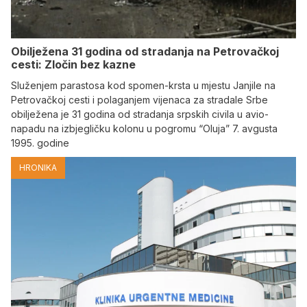
Obilježena 31 godina od stradanja na Petrovačkoj
cesti: Zločin bez kazne
Služenjem parastosa kod spomen-krsta u mjestu Janjile na
Petrovačkoj cesti i polaganjem vijenaca za stradale Srbe
obilježena je 31 godina od stradanja srpskih civila u avio-
napadu na izbjegličku kolonu u pogromu “Oluja” 7. avgusta
1995. godine
HRONIKA