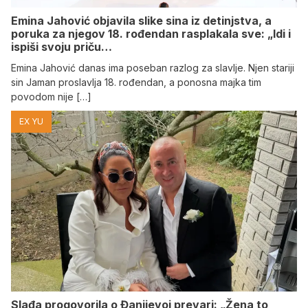
Emina Jahović objavila slike sina iz detinjstva, a
poruka za njegov 18. rođendan rasplakala sve: „Idi i
ispiši svoju priču…
Emina Jahović danas ima poseban razlog za slavlje. Njen stariji
sin Jaman proslavlja 18. rođendan, a ponosna majka tim
povodom nije […]
EX YU
Slađa progovorila o Đanijevoj prevari: „Žena to