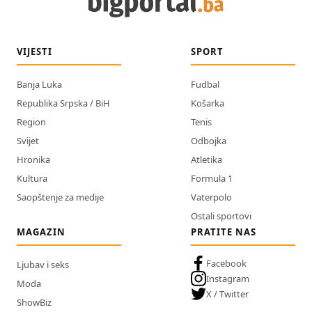
VIJESTI
SPORT
Banja Luka
Fudbal
Republika Srpska / BiH
Košarka
Region
Tenis
Svijet
Odbojka
Hronika
Atletika
Kultura
Formula 1
Saopštenje za medije
Vaterpolo
Ostali sportovi
MAGAZIN
PRATITE NAS
Facebook
Ljubav i seks
Instagram
Moda
X / Twitter
ShowBiz