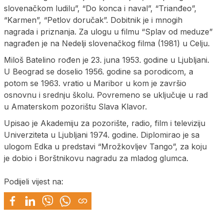
slovenačkom ludilu”, “Do konca i naval”, “Trianđeo”,
“Karmen”, “Petlov doručak”. Dobitnik je i mnogih
nagrada i priznanja. Za ulogu u filmu “Splav od meduze”
nagrađen je na Nedelji slovenačkog filma (1981) u Celju.
Miloš Batelino rođen je 23. juna 1953. godine u Ljubljani.
U Beograd se doselio 1956. godine sa porodicom, a
potom se 1963. vratio u Maribor u kom je završio
osnovnu i srednju školu. Povremeno se uključuje u rad
u Amaterskom pozorištu Slava Klavor.
Upisao je Akademiju za pozorište, radio, film i televiziju
Univerziteta u Ljubljani 1974. godine. Diplomirao je sa
ulogom Edka u predstavi “Mrožkovljev Tango”, za koju
je dobio i Borštnikovu nagradu za mladog glumca.
Podijeli vijest na: