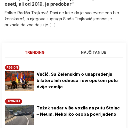
oseti, ali od 2019. je predobar“
Folker Radiša Trajković Đani ne krije da je svojevremeno bio
ženskaroš, a njegova supruga Slađa Trajković jednom je
priznala da zna da ju je […]
TRENDING
NAJČITANIJE
REGION
Vučić: Sa Zelenskim o unapređenju
bilateralnih odnosa i evropskom putu
dvije zemlje
HRONIKA
Težak sudar više vozila na putu Stolac
– Neum: Nekoliko osoba povrijeđeno