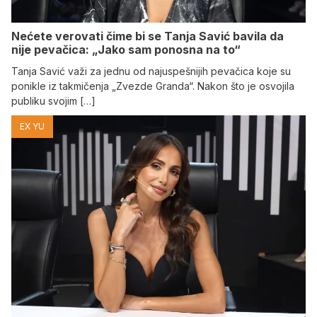
Nećete verovati čime bi se Tanja Savić bavila da
nije pevačica: „Jako sam ponosna na to“
Tanja Savić važi za jednu od najuspešnijih pevačica koje su
ponikle iz takmičenja „Zvezde Granda“. Nakon što je osvojila
publiku svojim […]
EX YU