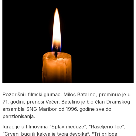
Pozorišni i filmski glumac, Miloš Batelino, preminuo je u
71. godini, prenosi Večer. Batelino je bio član Dramskog
ansambla SNG Maribor od 1996. godine sve do
penzionisanja.
Igrao je u filmovima “Splav meduze”, “Raseljeno lice”,
“Crveni bugi ili kakva je tvoja devojka”, “Tri priloga