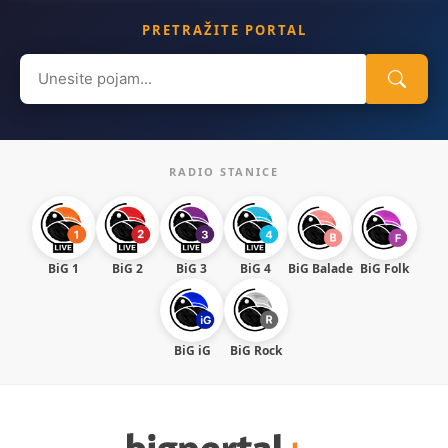
PRETRAŽITE PORTAL
Search
for:
RADIO STANICE
BiG 1
BiG 2
BiG 3
BiG 4
BiG Balade
BiG Folk
BiG iG
BiG Rock