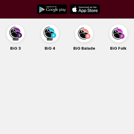
Skip
to
content
BiG 3
BiG 4
BiG Balade
BiG Folk