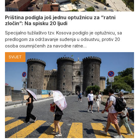
Priština podigla još jednu optužnicu za “ratni
zločin”: Na spisku 20 ljudi
Specijalno tužilaštvo tzv. Kosova podiglo je optužnicu, sa
predlogom za održavanje suđenja u odsustvu, protiv 20
osoba osumnjičenih za navodne ratne…
SVIJET