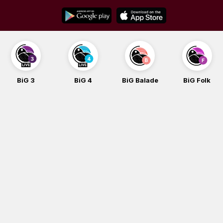
Skip
to
content
BiG 3
BiG 4
BiG Balade
BiG Folk