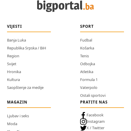
VIJESTI
SPORT
Banja Luka
Fudbal
Republika Srpska / BiH
Košarka
Region
Tenis
Svijet
Odbojka
Hronika
Atletika
Kultura
Formula 1
Saopštenje za medije
Vaterpolo
Ostali sportovi
MAGAZIN
PRATITE NAS
Facebook
Ljubav i seks
Instagram
Moda
X / Twitter