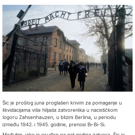
Šic je prošlog juna proglašen krivim za pomaganje u
likvidacijama više hiljada zatvorenika u nacističkom
logoru Zahsenhauzen, u blizini Berlina, u periodu
između 1942. i 1945. godine, prenosi Bi-Bi-Si.
Međutim, iako je osuđen na pet godina zatvora, Šic je