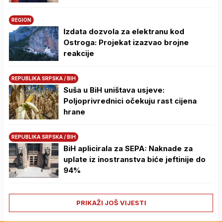
REGION
Izdata dozvola za elektranu kod
Ostroga: Projekat izazvao brojne
reakcije
REPUBLIKA SRPSKA / BIH
Suša u BiH uništava usjeve:
Poljoprivrednici očekuju rast cijena
hrane
REPUBLIKA SRPSKA / BIH
BiH aplicirala za SEPA: Naknade za
uplate iz inostranstva biće jeftinije do
94%
PRIKAŽI JOŠ VIJESTI