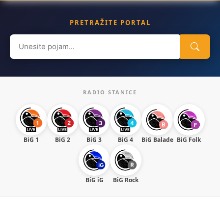
PRETRAŽITE PORTAL
Search
for:
RADIO STANICE
BiG 1
BiG 2
BiG 3
BiG 4
BiG Balade
BiG Folk
BiG iG
BiG Rock