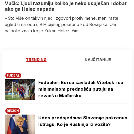
Vučić: Ljudi razumiju koliko je neko uspješan i dobar
ako ga Helez napada
– Što više on takvih riječi izgovori protiv mene, meni raste
ugled u narodu u BiH cijeloj, posebno kod Bošnjaka. Oni
najbolje znaju ko je Zukan Helez, čim…
TRENDING
NAJČITANIJE
FUDBAL
Fudbaleri Borca savladali Vitebsk i sa
minimalnom prednošću putuju na
revanš u Mađarsku
REGION
Udes predsjednice Slovenije pokrenuo
istragu: Ko je Ruskinja iz vozila?