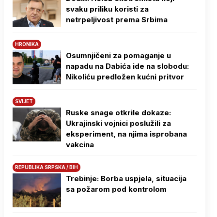
svaku priliku koristi za
netrpeljivost prema Srbima
HRONIKA
Osumnjičeni za pomaganje u
napadu na Dabića ide na slobodu:
Nikoliću predložen kućni pritvor
SVIJET
Ruske snage otkrile dokaze:
Ukrajinski vojnici poslužili za
eksperiment, na njima isprobana
vakcina
REPUBLIKA SRPSKA / BIH
Trebinje: Borba uspjela, situacija
sa požarom pod kontrolom