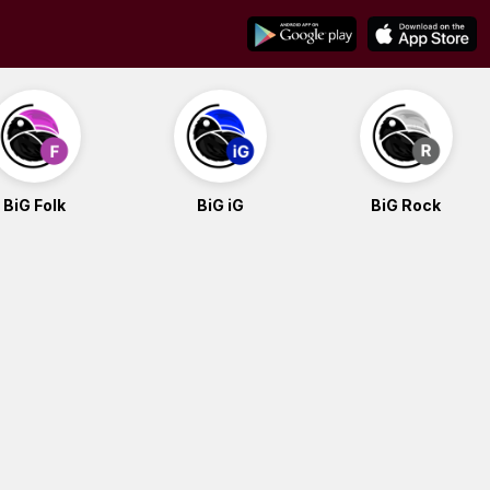
BiG Folk
BiG iG
BiG Rock