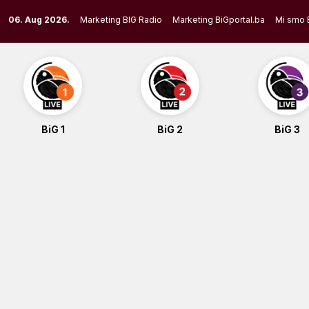
Skip
06. Aug 2026.
Marketing BIG Radio
Marketing BiGportal.ba
Mi smo 
to
content
BiG 1
BiG 2
BiG 3