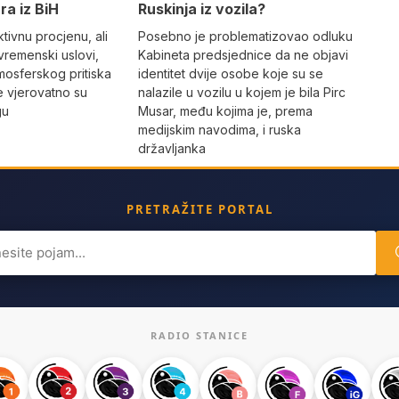
Ruskinja iz vozila?
ra iz BiH
Posebno je problematizovao odluku
tivnu procjenu, ali
Kabineta predsjednice da ne objavi
vremenski uslovi,
identitet dvije osobe koje su se
mosferskog pritiska
nalazile u vozilu u kojem je bila Pirc
e vjerovatno su
Musar, među kojima je, prema
gu
medijskim navodima, i ruska
državljanka
PRETRAŽITE PORTAL
ch
RADIO STANICE