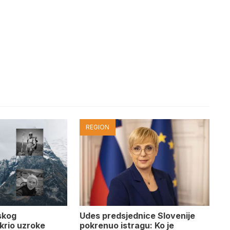
REGION
Udes predsjednice Slovenije
skog
pokrenuo istragu: Ko je
krio uzroke