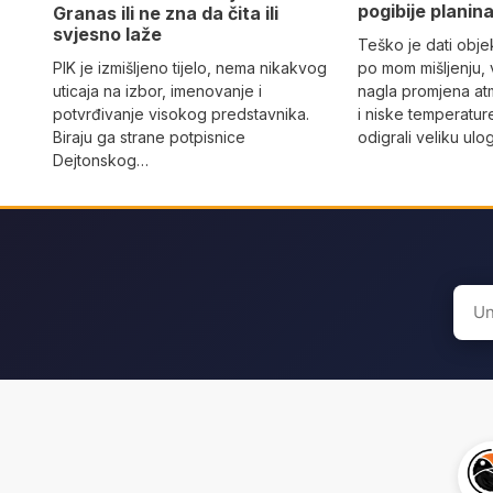
pogibije planina
Granas ili ne zna da čita ili
svjesno laže
Teško je dati objek
PIK je izmišljeno tijelo, nema nikakvog
po mom mišljenju, 
uticaja na izbor, imenovanje i
nagla promjena at
potvrđivanje visokog predstavnika.
i niske temperatur
Biraju ga strane potpisnice
odigrali veliku ulo
Dejtonskog…
Sear
for: