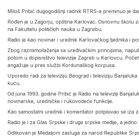
Miloš Pribić dugogodišnji radnik RTRS-a preminuo je dan
Rođen je u Zagorju, opština Karlovac. Osnovnu školu zav
na Fakultetu političkih nauka u Zagrebu.
Radio je kao novinar i urednik Karlovačkog tjednika i po
Zbog razmimoilaženja sa uređivačkim principima, napuš
potom u dopisništvo televizije Zagreb u Karlovcu. Poč
angažuje u pres službi Kordunaškog korpusa.
Uporedo radi za televiziju Beograd i televiziju Banjalu
kuću.
Od juna 1993. godine Pribić je Radio na televiziji Banjaluk
novinarske, uredničke i rukovodeće funkcije.
Kao samostalni urednik i komentator potpisivao se iza za
Radio je i za Glas Srpske i druge srpske medije, a jedno 
Odlikovan je Medaljom zasluga za narod Republike Srp