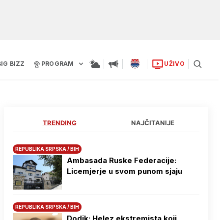
BIG BIZZ
PROGRAM
UŽIVO
TRENDING
NAJČITANIJE
REPUBLIKA SRPSKA / BIH
Ambasada Ruske Federacije:
Licemjerje u svom punom sjaju
REPUBLIKA SRPSKA / BIH
Dodik: Helez ekstremista koji