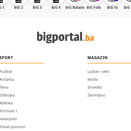
G 1
BiG 2
BiG 3
BiG 4
BiG Balade
BiG Folk
BiG iG
BiG
SPORT
MAGAZIN
Fudbal
Ljubav i seks
Košarka
Moda
Tenis
ShowBiz
Odbojka
Zanimljivo
Atletika
Formula 1
Vaterpolo
Ostali sportovi