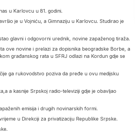
as u Karlovcu u 81. godini.
ršio je u Vojniću, a Gimnaziju u Karlovcu. Studirao je
stao glavni i odgovorni urednik, novine zapaženog tiraža.
ta ove novine i prelazi za dopisnika beogradske Borbe, a
etkom građanskog rata u SFRЈ odlazi na Kordun gdje se
ka čije ga rukovodstvo poziva da pređe u ovu medijsku
a,a a kasnije Srpskoj radio-televiziji gdje je obavljao
paženih emisija i drugih novinarskih formi.
vrijeme u Direkciji za privatizaciju Republike Srpske.
ske.