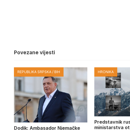
Povezane vijesti
REPUBLIKA SRPSKA / BIH
HRONIKA
Predstavnik ru
ministarstva ot
Dodik: Ambasador Njemačke