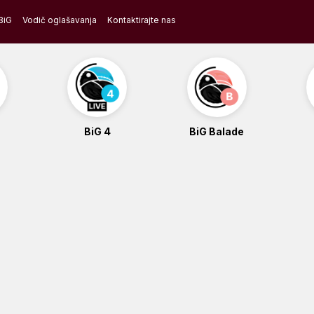
BiG
Vodič oglašavanja
Kontaktirajte nas
BiG 4
BiG Balade