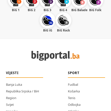
BiG 1
BiG 2
BiG 3
BiG 4
BiG Balade
BiG Folk
BiG iG
BiG Rock
VIJESTI
SPORT
Banja Luka
Fudbal
Republika Srpska / BiH
Košarka
Region
Tenis
Svijet
Odbojka