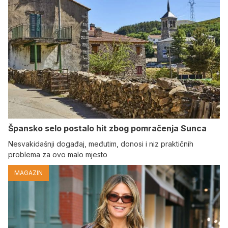
Špansko selo postalo hit zbog pomračenja Sunca
Nesvakidašnji događaj, međutim, donosi i niz praktičnih
problema za ovo malo mjesto
MAGAZIN