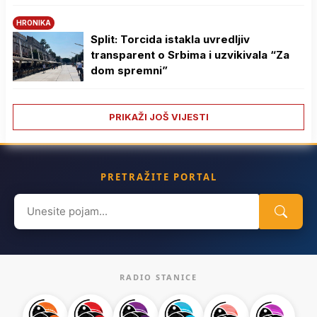
HRONIKA
Split: Torcida istakla uvredljiv
transparent o Srbima i uzvikivala “Za
dom spremni”
PRIKAŽI JOŠ VIJESTI
PRETRAŽITE PORTAL
Search
for:
RADIO STANICE