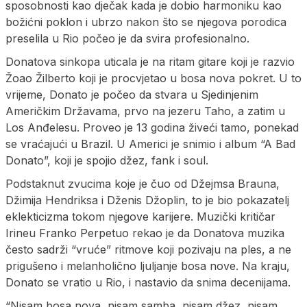
sposobnosti kao dječak kada je dobio harmoniku kao
božićni poklon i ubrzo nakon što se njegova porodica
preselila u Rio počeo je da svira profesionalno.
Donatova sinkopa uticala je na ritam gitare koji je razvio
Žoao Žilberto koji je procvjetao u bosa nova pokret. U to
vrijeme, Donato je počeo da stvara u Sjedinjenim
Američkim Državama, prvo na jezeru Taho, a zatim u
Los Anđelesu. Proveo je 13 godina živeći tamo, ponekad
se vraćajući u Brazil. U Americi je snimio i album “A Bad
Donato”, koji je spojio džez, fank i soul.
Podstaknut zvucima koje je čuo od Džejmsa Brauna,
Džimija Hendriksa i Dženis Džoplin, to je bio pokazatelj
eklekticizma tokom njegove karijere. Muzički kritičar
Irineu Franko Perpetuo rekao je da Donatova muzika
često sadrži “vruće” ritmove koji pozivaju na ples, a ne
prigušeno i melanholično ljuljanje bosa nove. Na kraju,
Donato se vratio u Rio, i nastavio da snima decenijama.
“Nisam bosa nova, nisam samba, nisam džez, nisam