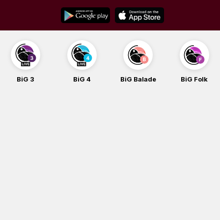
Skip
to
content
BiG 4
BiG Balade
BiG Folk
BiG iG