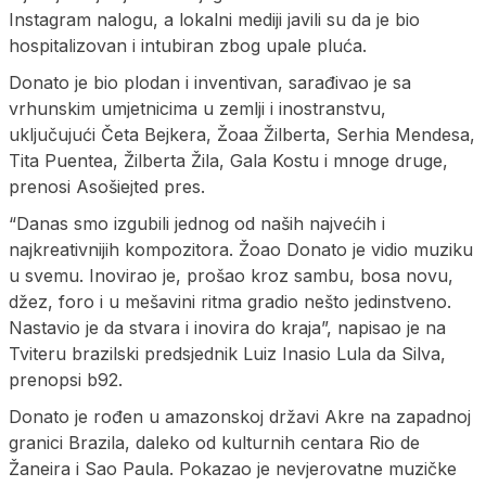
Instagram nalogu, a lokalni mediji javili su da je bio
hospitalizovan i intubiran zbog upale pluća.
Donato je bio plodan i inventivan, sarađivao je sa
vrhunskim umjetnicima u zemlji i inostranstvu,
uključujući Četa Bejkera, Žoaa Žilberta, Serhia Mendesa,
Tita Puentea, Žilberta Žila, Gala Kostu i mnoge druge,
prenosi Asošiejted pres.
“Danas smo izgubili jednog od naših najvećih i
najkreativnijih kompozitora. Žoao Donato je vidio muziku
u svemu. Inovirao je, prošao kroz sambu, bosa novu,
džez, foro i u mešavini ritma gradio nešto jedinstveno.
Nastavio je da stvara i inovira do kraja”, napisao je na
Tviteru brazilski predsjednik Luiz Inasio Lula da Silva,
prenopsi b92.
Donato je rođen u amazonskoj državi Akre na zapadnoj
granici Brazila, daleko od kulturnih centara Rio de
Žaneira i Sao Paula. Pokazao je nevjerovatne muzičke