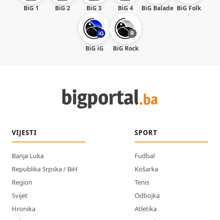
BiG 1
BiG 2
BiG 3
BiG 4
BiG Balade
BiG Folk
BiG iG
BiG Rock
VIJESTI
SPORT
Banja Luka
Fudbal
Republika Srpska / BiH
Košarka
Region
Tenis
Svijet
Odbojka
Hronika
Atletika