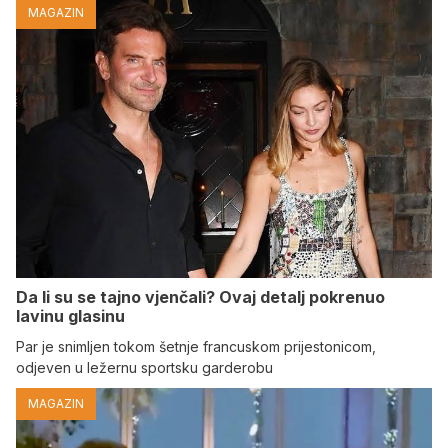
MAGAZIN
Da li su se tajno vjenčali? Ovaj detalj pokrenuo
lavinu glasinu
Par je snimljen tokom šetnje francuskom prijestonicom,
odjeven u ležernu sportsku garderobu
MAGAZIN