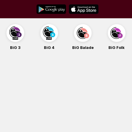
Skip
to
content
BiG 4
BiG Balade
BiG Folk
BiG iG