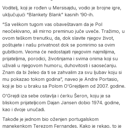
Voditelj, koji je rođen u Mersisajdu, vodio je brojne igre,
uključujući “Blankety Blank” kasnih ‘90-ih.
“Sa velikom tugom vas obaveštavam da je Pol
neočekivano, ali mirno preminuo juče uveče. Tražimo, u
ovom teškom trenutku, da, dok slavite njegov život,
poštujete i našu privatnost dok se pomirimo sa ovim
gubitkom. Veoma će nedostajati njegovim najmilijima,
prijateljima, porodici, životinjama i svima onima koji su
uživali u njegovom humoru, duhovitosti i saosećanju.
Znam da bi želeo da ti se zahvalim za svu ljubav koju si
mu pokazao tokom godina”, naveo je Andre Portasio,
koji je bio u braku sa Polom O'Grejdijem od 2007. godine.
O'Grejdi iza sebe ostavlja i ćerku Šeron, koju je sa
bliskom prijateljicom Dajan Jansen dobio 1974. godine,
kao i dvoje unučadi.
Takođe je jednom bio oženjen portugalskom
manekenkom Terezom Fernandes. Kako je rekao, to je