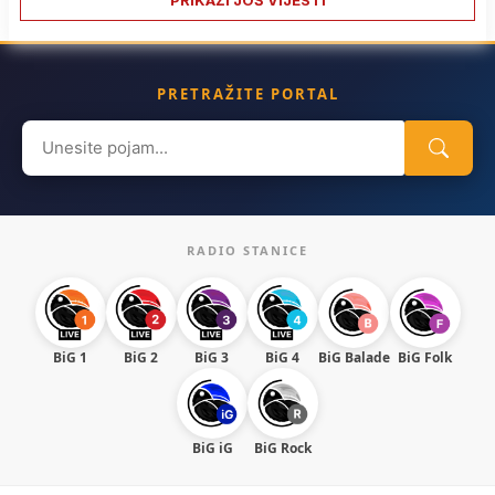
PRIKAŽI JOŠ VIJESTI
PRETRAŽITE PORTAL
Search
for:
RADIO STANICE
BiG 1
BiG 2
BiG 3
BiG 4
BiG Balade
BiG Folk
BiG iG
BiG Rock