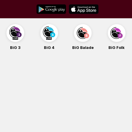
Skip
to
content
BiG 3
BiG 4
BiG Balade
BiG Folk