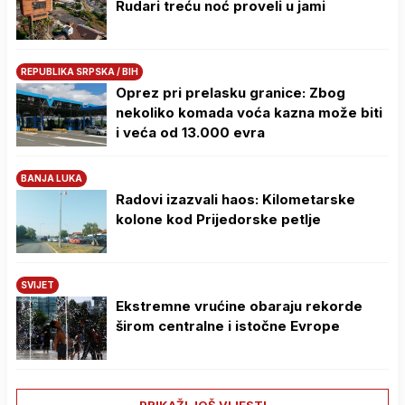
Rudari treću noć proveli u jami
REPUBLIKA SRPSKA / BIH
Oprez pri prelasku granice: Zbog
nekoliko komada voća kazna može biti
i veća od 13.000 evra
BANJA LUKA
Radovi izazvali haos: Kilometarske
kolone kod Prijedorske petlje
SVIJET
Ekstremne vrućine obaraju rekorde
širom centralne i istočne Evrope