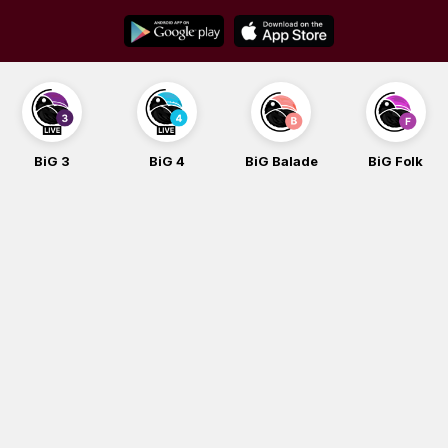
Skip
to
content
BiG 3
BiG 4
BiG Balade
BiG Folk