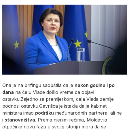
Ona je na brifingu saopštila da je
nakon godinu i po
dana
na čelu Vlade došlo vreme da objavi
ostavku.Zajedno sa premijerkom, cela Vlada zemlje
podnosi ostavku.
Gavrilica je istakla da je kabinet
ministara imao
podršku
međunarodnih partnera, ali ne
i
stanovništva
. Prema njenim rečima, Moldavija
otpočinje novu fazu u svojoj istoriji i mora da se