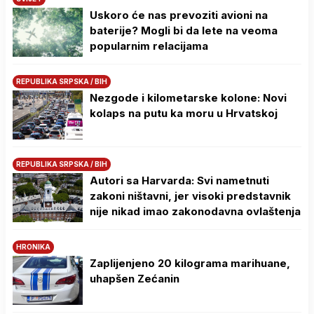
Uskoro će nas prevoziti avioni na
baterije? Mogli bi da lete na veoma
popularnim relacijama
REPUBLIKA SRPSKA / BIH
Nezgode i kilometarske kolone: Novi
kolaps na putu ka moru u Hrvatskoj
REPUBLIKA SRPSKA / BIH
Autori sa Harvarda: Svi nametnuti
zakoni ništavni, jer visoki predstavnik
nije nikad imao zakonodavna ovlaštenja
HRONIKA
Zaplijenjeno 20 kilograma marihuane,
uhapšen Zećanin