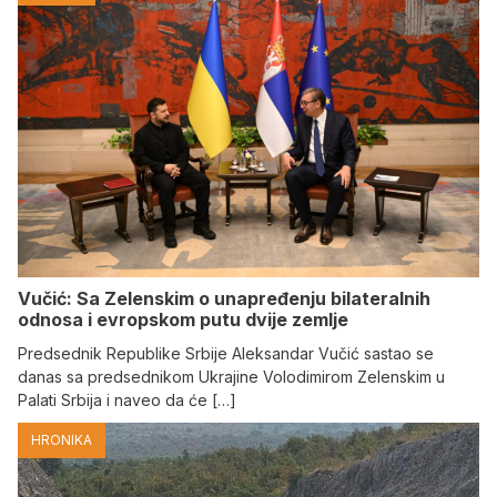
Vučić: Sa Zelenskim o unapređenju bilateralnih
odnosa i evropskom putu dvije zemlje
Predsednik Republike Srbije Aleksandar Vučić sastao se
danas sa predsednikom Ukrajine Volodimirom Zelenskim u
Palati Srbija i naveo da će […]
HRONIKA