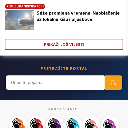
REPUBLIKA SRPSKA / BIH
Stiže promjena vremena: Naoblačenje
uz lokalnu kišu i pljuskove
PRIKAŽI JOŠ VIJESTI
PRETRAŽITE PORTAL
Search
for:
RADIO STANICE