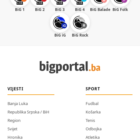
BiG 1
BiG 2
BiG 3
BiG 4
BiG Balade
BiG Folk
BiG iG
BiG Rock
VIJESTI
SPORT
Banja Luka
Fudbal
Republika Srpska / BiH
Košarka
Region
Tenis
Svijet
Odbojka
Hronika
Atletika