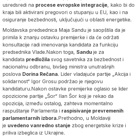
usredsredi na
procese evropske integracije
, kako bi do
kraja bili aktivirani pregovori o stupanju u EU, kao i na
osiguranje bezbednosti, uključujući u oblasti energetike.
Moldavska predsednica Maja Sandu je saopštila da je
primila k znanju ostavku premijerke i da će održati
konsultacije radi imenovanja kandidata za funkciju
predsednika Vlade.Nakon toga,
Sandu
je za
kandidata
predložila
svog savetnika za bezbednost i
nacionalnu odbranu, bivšeg ministra unutrašnjih
poslova
Dorina Rečana
. Lider vladajuće partije „Akcija i
solidarnost“ Igor Grosu podržao je njegovu
kandidaturu.Nakon ostavke premijerke oglasio se lider
opozicione partije „Šor“ Ilan Šor koji je rekao da
opozicija, između ostalog, zahteva momentalno
raspuštanje Parlamenta i
raspisivanje prevremenih
parlamentarnih izbora.
Prethodno, u Moldaviji
je
uvedeno vanredno stanje
zbog energetske krize i
priliva izbeglica iz Ukrajine.