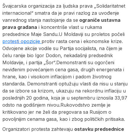
Švajcarska organizacija za ljudska prava „Solidaritatnet
internacional“ smatra da je pravi razlog za uvođenje
vanrednog stanja nastojanje da se
ograniče ustavna
prava građana
i koncentriše vlast u rukama
predsednice Maje Sandu.U Moldaviji su proletos počeli
protesti opozicije
protiv rasta cena i ekonomske krize.
Odvojene akcije vodile su Partija socijalista, na čijem je
čelu ranije bio Igor Dodon, nekadašnji predsednik
Moldavije, i partija „Šor“.Demonstranti su ogorčeni
neviđenim povećanjem cena gasa, drugih energenata i
hrane, kao i visokom inflacijom i padom životnog
standarda. Demonstranti optužuju vlasti da nisu u stanju
da se izbore sa krizom, ukazuju na rekordnu inflaciju u
poslednjih 20 godina, koja je u septembru iznosila 33,97
odsto na godišnjem nivou.Rukovodstvo zemlje je
kritikovano jer ne želi da pregovara sa Rusijom o
povoljnijim cenama gasa, kao i zbog političkih pritisaka.
Organizatori protesta zahtevaju
ostavku predsednice