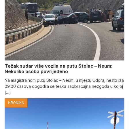
Težak sudar više vozila na putu Stolac – Neum:
Nekoliko osoba povrijeđeno
Na magistralnom putu Stolac – Neum, u mjestu Udora, nešto iza
09.00 časova dogodila se teška saobraćajna nezgoda u kojoj
[…]
HRONIKA