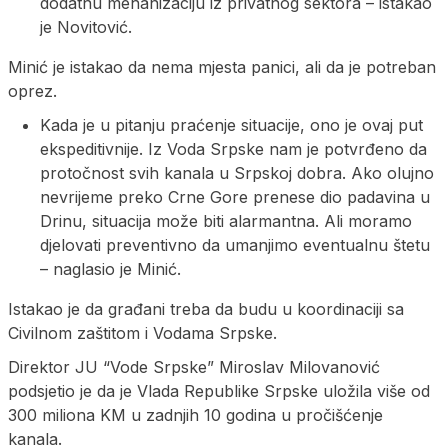
dodatnu mehanizaciju iz privatnog sektora – istakao
je Novitović.
Minić je istakao da nema mjesta panici, ali da je potreban
oprez.
Kada je u pitanju praćenje situacije, ono je ovaj put
ekspeditivnije. Iz Voda Srpske nam je potvrđeno da
protočnost svih kanala u Srpskoj dobra. Ako olujno
nevrijeme preko Crne Gore prenese dio padavina u
Drinu, situacija može biti alarmantna. Ali moramo
djelovati preventivno da umanjimo eventualnu štetu
– naglasio je Minić.
Istakao je da građani treba da budu u koordinaciji sa
Civilnom zaštitom i Vodama Srpske.
Direktor ЈU “Vode Srpske” Miroslav Milovanović
podsjetio je da je Vlada Republike Srpske uložila više od
300 miliona KM u zadnjih 10 godina u pročišćenje
kanala.