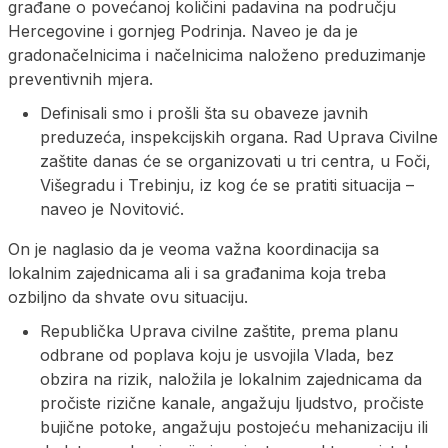
građane o povećanoj količini padavina na području
Hercegovine i gornjeg Podrinja. Naveo je da je
gradonačelnicima i načelnicima naloženo preduzimanje
preventivnih mjera.
Definisali smo i prošli šta su obaveze javnih
preduzeća, inspekcijskih organa. Rad Uprava Civilne
zaštite danas će se organizovati u tri centra, u Foči,
Višegradu i Trebinju, iz kog će se pratiti situacija –
naveo je Novitović.
On je naglasio da je veoma važna koordinacija sa
lokalnim zajednicama ali i sa građanima koja treba
ozbiljno da shvate ovu situaciju.
Republička Uprava civilne zaštite, prema planu
odbrane od poplava koju je usvojila Vlada, bez
obzira na rizik, naložila je lokalnim zajednicama da
pročiste rizične kanale, angažuju ljudstvo, pročiste
bujične potoke, angažuju postojeću mehanizaciju ili