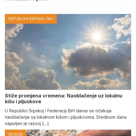
REPUBLIKA SRPSKA / BIH
Stiže promjena vremena: Naoblačenje uz lokalnu
kišu i pljuskove
U Republici Srpskoj i Federaciji BiH danas se očekuje
naoblačenje sa lokalnom kišom i pljuskovima. Sredinom dana
najavljen je razvoj […]
REGION