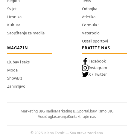
Region
Tenis
Svijet
Odbojka
Hronika
Atletika
Kultura
Formula 1
Saopštenje za medije
Vaterpolo
Ostali sportovi
MAGAZIN
PRATITE NAS
Facebook
Ljubav i seks
Instagram
Moda
X / Twitter
ShowBiz
Zanimljivo
Marketing BIG Radio
Marketing BIGportal.ba
Mi smo BIG
Vodič oglašavanja
Kontaktirajte nas
© 2026 Jelena Tomić — Sva prava zadržana.