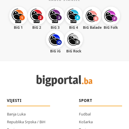
BiG 1
BiG 2
BiG 3
BiG 4
BiG Balade
BiG Folk
BiG iG
BiG Rock
VIJESTI
SPORT
Banja Luka
Fudbal
Republika Srpska / BiH
Košarka