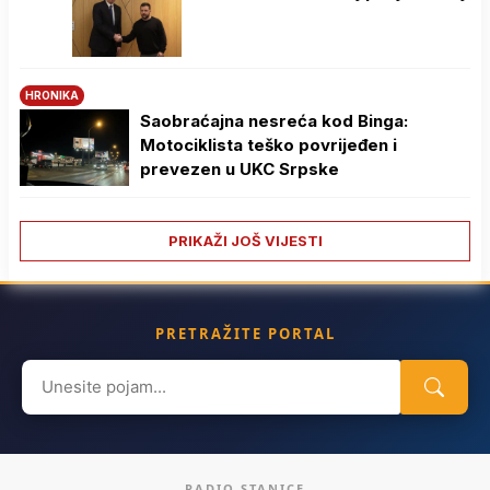
HRONIKA
Saobraćajna nesreća kod Binga:
Motociklista teško povrijeđen i
prevezen u UKC Srpske
PRIKAŽI JOŠ VIJESTI
PRETRAŽITE PORTAL
Search
for:
RADIO STANICE