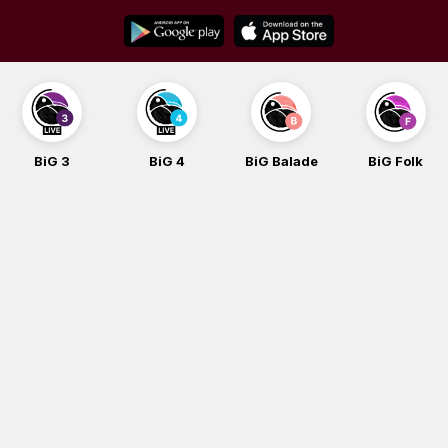
Skip
to
content
BiG 3
BiG 4
BiG Balade
BiG Folk