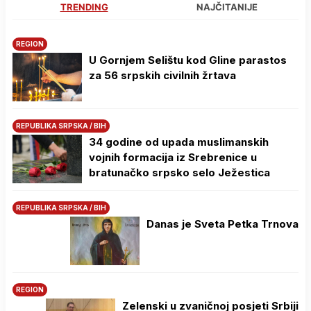
TRENDING
NAJČITANIJE
REGION
U Gornjem Selištu kod Gline parastos
za 56 srpskih civilnih žrtava
REPUBLIKA SRPSKA / BIH
34 godine od upada muslimanskih
vojnih formacija iz Srebrenice u
bratunačko srpsko selo Јežestica
REPUBLIKA SRPSKA / BIH
Danas je Sveta Petka Trnova
REGION
Zelenski u zvaničnoj posjeti Srbiji