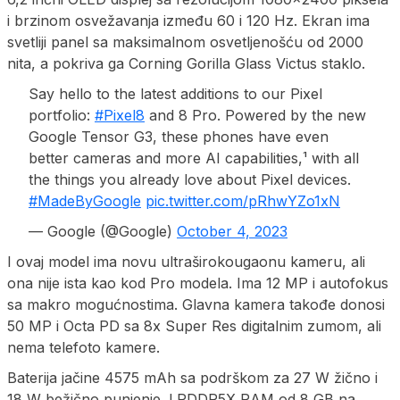
i brzinom osvežavanja između 60 i 120 Hz. Ekran ima
svetliji panel sa maksimalnom osvetljenošću od 2000
nita, a pokriva ga Corning Gorilla Glass Victus staklo.
Say hello to the latest additions to our Pixel
portfolio:
#Pixel8
and 8 Pro. Powered by the new
Google Tensor G3, these phones have even
better cameras and more AI capabilities,¹ with all
the things you already love about Pixel devices.
#MadeByGoogle
pic.twitter.com/pRhwYZo1xN
— Google (@Google)
October 4, 2023
I ovaj model ima novu ultraširokougaonu kameru, ali
ona nije ista kao kod Pro modela. Ima 12 MP i autofokus
sa makro mogućnostima. Glavna kamera takođe donosi
50 MP i Octa PD sa 8x Super Res digitalnim zumom, ali
nema telefoto kamere.
Baterija jačine 4575 mAh sa podrškom za 27 W žično i
18 W bežično punjenje. LPDDR5X RAM od 8 GB na