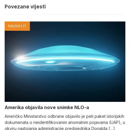
Povezane vijesti
NAUKA I IT
Amerika objavila nove snimke NLO-a
Američko Ministarstvo odbrane objavilo je peti paket istorijskih
dokumenata o neidentifikovanim anomalnim pojavama (UAP), u
okviru nastojanja administracije predsjednika Donalda […]