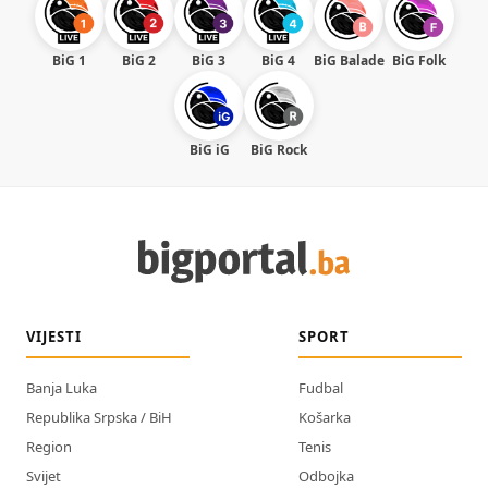
BiG 1
BiG 2
BiG 3
BiG 4
BiG Balade
BiG Folk
BiG iG
BiG Rock
VIJESTI
SPORT
Banja Luka
Fudbal
Republika Srpska / BiH
Košarka
Region
Tenis
Svijet
Odbojka