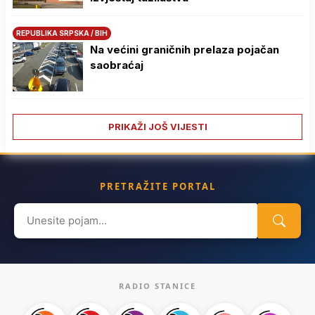
REPUBLIKA SRPSKA / BIH
Na većini graničnih prelaza pojačan
saobraćaj
PRIKAŽI JOŠ VIJESTI
PRETRAŽITE PORTAL
Search
for:
RADIO STANICE