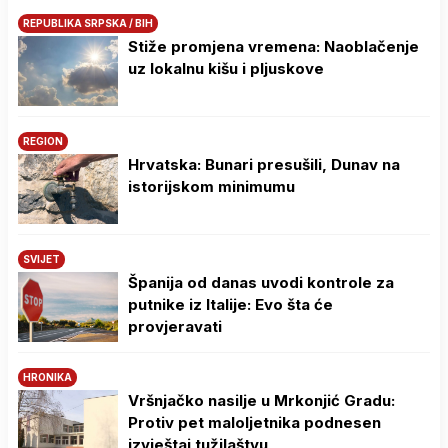
REPUBLIKA SRPSKA / BIH
Stiže promjena vremena: Naoblačenje
uz lokalnu kišu i pljuskove
REGION
Hrvatska: Bunari presušili, Dunav na
istorijskom minimumu
SVIJET
Španija od danas uvodi kontrole za
putnike iz Italije: Evo šta će
provjeravati
HRONIKA
Vršnjačko nasilje u Mrkonjić Gradu:
Protiv pet maloljetnika podnesen
izvještaj tužilaštvu