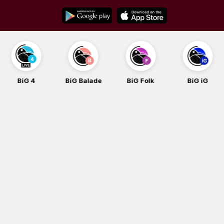
Skip
to
content
BiG 4
BiG Balade
BiG Folk
BiG iG