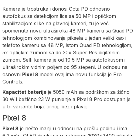
Kamera je trostruka i donosi Octa PD odnosno
autofokus sa detekcijom lica sa 50 MP i optičkom
stabilizacijom slike na glavnoj kameri, tu je već
spomenuta novu ultraširoka 48 MP kameru sa Quad PD
tehnologijom kombinovanja piksela u jedan veliki kao i
telefoto kameru sa 48 MP, istom Quad PD tehnologijom,
5x optičkim zumom sa do 30x Super Res digitalnim
zumom. Selfi kamera je od 10,5 MP sa autofokusom i
ultraširokim vidnim poljem od 95 stepeni. U odnosu na
osnovni
Pixel 8
model ovaj ima novu funkcija je Pro
Controls.
Kapacitet baterije
je 5050 mAh sa podrškom za žično
30 W i bežično 23 W punjenje a Pixel 8 Pro dostupan je
u tri varijante boja: crnoj, bež i plavoj.
Pixel 8
Pixel 8
je nešto manji u odnosu na prošlu godinu i ima
6,2 inčni OLED displej sa rezolucijom 1080×2400 piksela