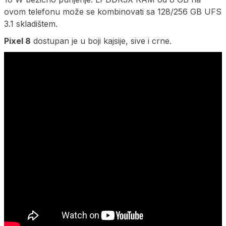
ovom telefonu može se kombinovati sa 128/256 GB UFS
3.1 skladištem.
Pixel 8
dostupan je u boji kajsije, sive i crne.