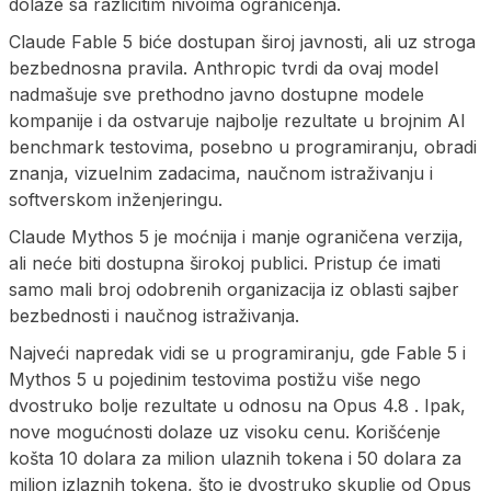
dolaze sa različitim nivoima ograničenja.
Claude Fable 5 biće dostupan široj javnosti, ali uz stroga
bezbednosna pravila. Anthropic tvrdi da ovaj model
nadmašuje sve prethodno javno dostupne modele
kompanije i da ostvaruje najbolje rezultate u brojnim AI
benchmark testovima, posebno u programiranju, obradi
znanja, vizuelnim zadacima, naučnom istraživanju i
softverskom inženjeringu.
Claude Mythos 5 je moćnija i manje ograničena verzija,
ali neće biti dostupna širokoj publici. Pristup će imati
samo mali broj odobrenih organizacija iz oblasti sajber
bezbednosti i naučnog istraživanja.
Najveći napredak vidi se u programiranju, gde Fable 5 i
Mythos 5 u pojedinim testovima postižu više nego
dvostruko bolje rezultate u odnosu na Opus 4.8 . Ipak,
nove mogućnosti dolaze uz visoku cenu. Korišćenje
košta 10 dolara za milion ulaznih tokena i 50 dolara za
milion izlaznih tokena, što je dvostruko skuplje od Opus