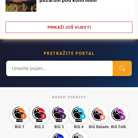
požarom pod kontrolom
PRIKAŽI JOŠ VIJESTI
PRETRAŽITE PORTAL
Search
for:
RADIO STANICE
BiG 1
BiG 2
BiG 3
BiG 4
BiG Balade
BiG Folk