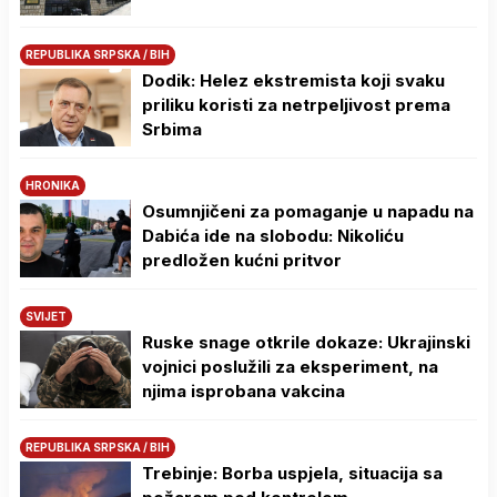
REPUBLIKA SRPSKA / BIH
Dodik: Helez ekstremista koji svaku
priliku koristi za netrpeljivost prema
Srbima
HRONIKA
Osumnjičeni za pomaganje u napadu na
Dabića ide na slobodu: Nikoliću
predložen kućni pritvor
SVIJET
Ruske snage otkrile dokaze: Ukrajinski
vojnici poslužili za eksperiment, na
njima isprobana vakcina
REPUBLIKA SRPSKA / BIH
Trebinje: Borba uspjela, situacija sa