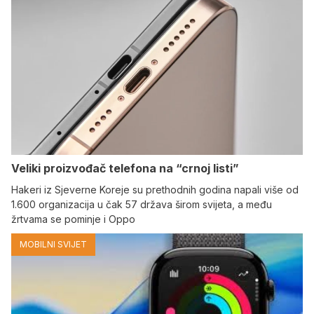
Veliki proizvođač telefona na “crnoj listi”
Hakeri iz Sjeverne Koreje su prethodnih godina napali više od
1.600 organizacija u čak 57 država širom svijeta, a među
žrtvama se pominje i Oppo
MOBILNI SVIJET