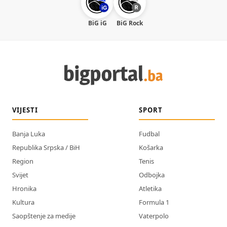
BiG iG
BiG Rock
VIJESTI
SPORT
Banja Luka
Fudbal
Republika Srpska / BiH
Košarka
Region
Tenis
Svijet
Odbojka
Hronika
Atletika
Kultura
Formula 1
Saopštenje za medije
Vaterpolo