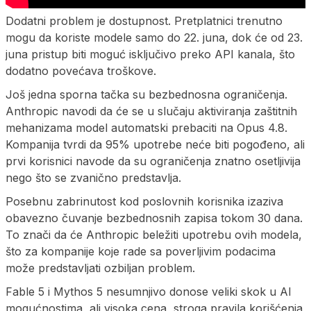
Dodatni problem je dostupnost. Pretplatnici trenutno
mogu da koriste modele samo do 22. juna, dok će od 23.
juna pristup biti moguć isključivo preko API kanala, što
dodatno povećava troškove.
Još jedna sporna tačka su bezbednosna ograničenja.
Anthropic navodi da će se u slučaju aktiviranja zaštitnih
mehanizama model automatski prebaciti na Opus 4.8.
Kompanija tvrdi da 95% upotrebe neće biti pogođeno, ali
prvi korisnici navode da su ograničenja znatno osetljivija
nego što se zvanično predstavlja.
Posebnu zabrinutost kod poslovnih korisnika izaziva
obavezno čuvanje bezbednosnih zapisa tokom 30 dana.
To znači da će Anthropic beležiti upotrebu ovih modela,
što za kompanije koje rade sa poverljivim podacima
može predstavljati ozbiljan problem.
Fable 5 i Mythos 5 nesumnjivo donose veliki skok u AI
mogućnostima, ali visoka cena, stroga pravila korišćenja