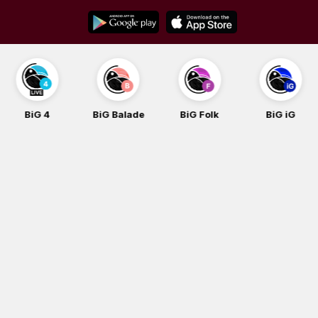
Skip
to
content
BiG 4
BiG Balade
BiG Folk
BiG iG