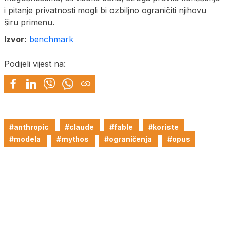
i pitanje privatnosti mogli bi ozbiljno ograničiti njihovu
širu primenu.
Izvor:
benchmark
Podijeli vijest na:
#anthropic
#claude
#fable
#koriste
#modela
#mythos
#ograničenja
#opus