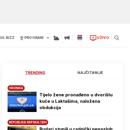
BIG BIZZ
PROGRAM
UŽIVO
TRENDING
NAJČITANIJE
HRONIKA
Tijelo žene pronađeno u dvorištu
kuće u Laktašima, naložena
obdukcija
REPUBLIKA SRPSKA / BIH
Rudari stupili u radnički neposluh: