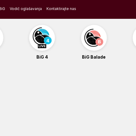
BiG
Vodič oglašavanja
Kontaktirajte nas
BiG 4
BiG Balade