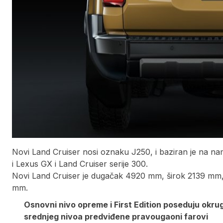
Novi Land Cruiser nosi oznaku J250, i baziran je na n
i Lexus GX i Land Cruiser serije 300.
Novi Land Cruiser je dugačak 4920 mm, širok 2139 mm,
mm.
Osnovni nivo opreme i First Edition poseduju okr
srednjeg nivoa predviđene pravougaoni farovi