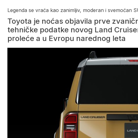
Legenda se vraća kao zanimljiv, moderan i svemoćan 
Toyota je noćas objavila prve zvaničn
tehničke podatke novog Land Cruisera
proleće a u Evropu narednog leta