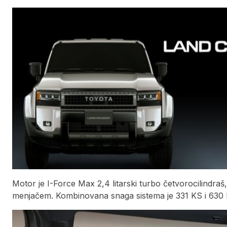
Motor je I-Force Max 2,4 litarski turbo četvorocilindr
menjačem. Kombinovana snaga sistema je 331 KS i 63