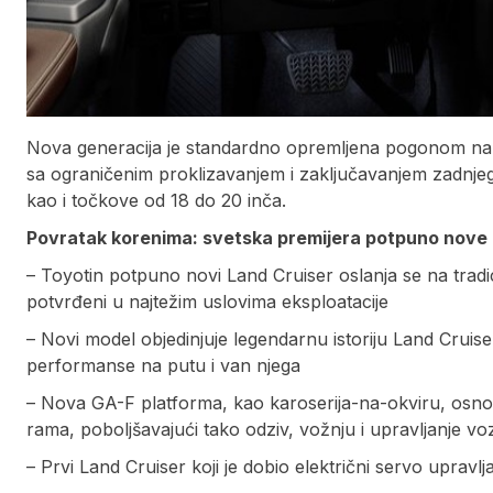
Nova generacija je standardno opremljena pogonom na sv
sa ograničenim proklizavanjem i zaključavanjem zadnjeg 
kao i točkove od 18 do 20 inča.
Povratak korenima: svetska premijera potpuno nove
– Toyotin potpuno novi Land Cruiser oslanja se na tradicio
potvrđeni u najtežim uslovima eksploatacije
– Novi model objedinjuje legendarnu istoriju Land Cruis
performanse na putu i van njega
– Nova GA-F platforma, kao karoserija-na-okviru, osnov
rama, poboljšavajući tako odziv, vožnju i upravljanje vo
– Prvi Land Cruiser koji je dobio električni servo upravlja