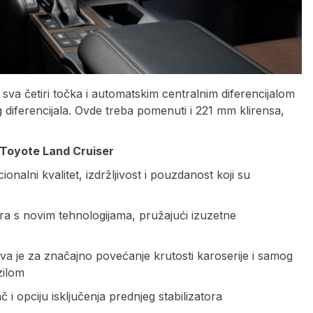
a četiri točka i automatskim centralnim diferencijalom
diferencijala. Ovde treba pomenuti i 221 mm klirensa,
 Toyote Land Cruiser
nalni kvalitet, izdržljivost i pouzdanost koji su
era s novim tehnologijama, pružajući izuzetne
a je za značajno povećanje krutosti karoserije i samog
zilom
č i opciju isključenja prednjeg stabilizatora