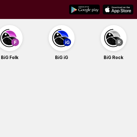
BiG Folk
BiG iG
BiG Rock