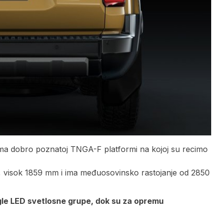
ama dobro poznatoj TNGA-F platformi na kojoj su recimo
 visok 1859 mm i ima međuosovinsko rastojanje od 2850
ugle LED svetlosne grupe, dok su za opremu