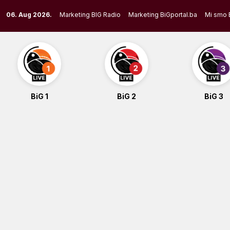
Skip
06. Aug 2026.
Marketing BIG Radio
Marketing BiGportal.ba
Mi smo 
to
content
BiG 1
BiG 2
BiG 3