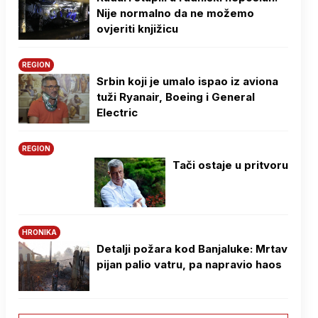
Nije normalno da ne možemo
ovjeriti knjižicu
REGION
Srbin koji je umalo ispao iz aviona
tuži Ryanair, Boeing i General
Electric
REGION
Tači ostaje u pritvoru
HRONIKA
Detalji požara kod Banjaluke: Mrtav
pijan palio vatru, pa napravio haos