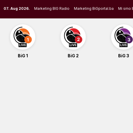
Skip
07. Aug 2026.
Marketing BIG Radio
Marketing BiGportal.ba
Mi smo 
to
content
BiG 1
BiG 2
BiG 3