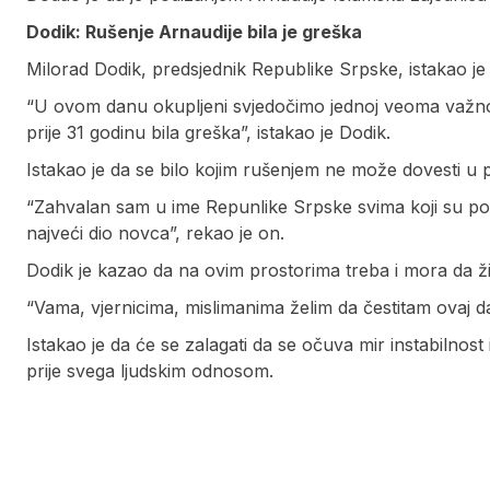
Dodik: Rušenje Arnaudije bila je greška
Milorad Dodik, predsjednik Republike Srpske, istakao je d
“U ovom danu okupljeni svjedočimo jednoj veoma važnoj s
prije 31 godinu bila greška”, istakao je Dodik.
Istakao je da se bilo kojim rušenjem ne može dovesti u p
“Zahvalan sam u ime Repunlike Srpske svima koji su pomgo
najveći dio novca”, rekao je on.
Dodik je kazao da na ovim prostorima treba i mora da živ
“Vama, vjernicima, mislimanima želim da čestitam ovaj d
Istakao je da će se zalagati da se očuva mir instabilno
prije svega ljudskim odnosom.