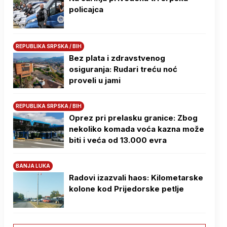
policajca
REPUBLIKA SRPSKA / BIH
Bez plata i zdravstvenog
osiguranja: Rudari treću noć
proveli u jami
REPUBLIKA SRPSKA / BIH
Oprez pri prelasku granice: Zbog
nekoliko komada voća kazna može
biti i veća od 13.000 evra
BANJA LUKA
Radovi izazvali haos: Kilometarske
kolone kod Prijedorske petlje