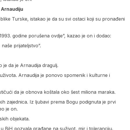
 Arnaudiju
ike Turske, istakao je da su svi ostaci koji su pronađeni
e 1993. godine porušena ovdje”, kazao je on i dodao:
aše prijateljstvo”.
 je da je Arnaudija dragulj.
suživota. Arnaudija je ponovo spomenik i kulturne i
stičući da je obnova koštala oko šest miliona maraka.
kih zajednica. Iz ljubavi prema Bogu podignuta je prvi
eo je on.
rskih objekata.
u BiH pozvala građane na suživot, mir i toleranciju.