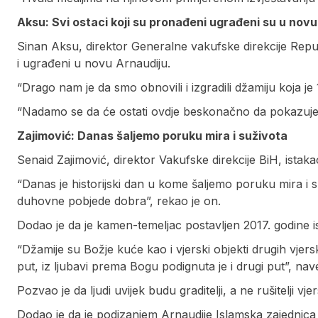
Aksu: Svi ostaci koji su pronađeni ugrađeni su u novu
Sinan Aksu, direktor Generalne vakufske direkcije Republ
i ugrađeni u novu Arnaudiju.
“Drago nam je da smo obnovili i izgradili džamiju koja j
“Nadamo se da će ostati ovdje beskonačno da pokazuje n
Zajimović: Danas šaljemo poruku mira i suživota
Senaid Zajimović, direktor Vakufske direkcije BiH, istakao
“Danas je historijski dan u kome šaljemo poruku mira i 
duhovne pobjede dobra”, rekao je on.
Dodao je da je kamen-temeljac postavljen 2017. godine i
“Džamije su Božje kuće kao i vjerski objekti drugih vjers
put, iz ljubavi prema Bogu podignuta je i drugi put”, nav
Pozvao je da ljudi uvijek budu graditelji, a ne rušitelji vje
Dodao je da je podizanjem Arnaudije Islamska zajednica 