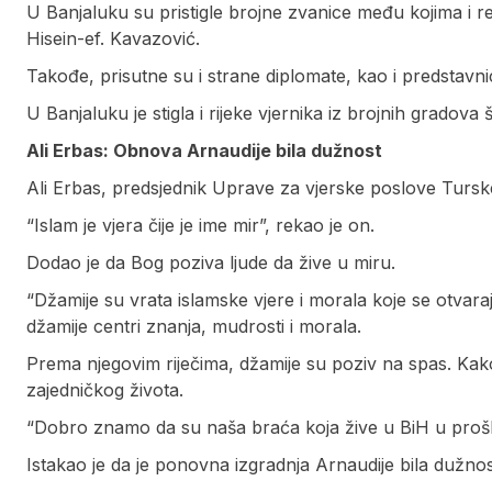
U Banjaluku su pristigle brojne zvanice među kojima i r
Hisein-ef. Kavazović.
Takođe, prisutne su i strane diplomate, kao i predstavnici
U Banjaluku je stigla i rijeke vjernika iz brojnih gradov
Ali Erbas: Obnova Arnaudije bila dužnost
Ali Erbas, predsjednik Uprave za vjerske poslove Turske,
“Islam je vjera čije je ime mir”, rekao je on.
Dodao je da Bog poziva ljude da žive u miru.
“Džamije su vrata islamske vjere i morala koje se otvar
džamije centri znanja, mudrosti i morala.
Prema njegovim riječima, džamije su poziv na spas. Kako 
zajedničkog života.
“Dobro znamo da su naša braća koja žive u BiH u prošlost
Istakao je da je ponovna izgradnja Arnaudije bila dužnos