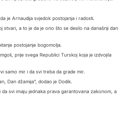
a je Arnaudija svjedok postojanja i radosti.
tvari, a to je da je ono što se desilo na današnji dan
itanje postojanje bogomolja.
li, prije svega Republici Turskoj koja je izdvojila
i samo mir i da svi treba da grade mir.
an, Dan džamija”, dodao je Dodik.
st i da svi imaju jednaka prava garantovana zakonom, a