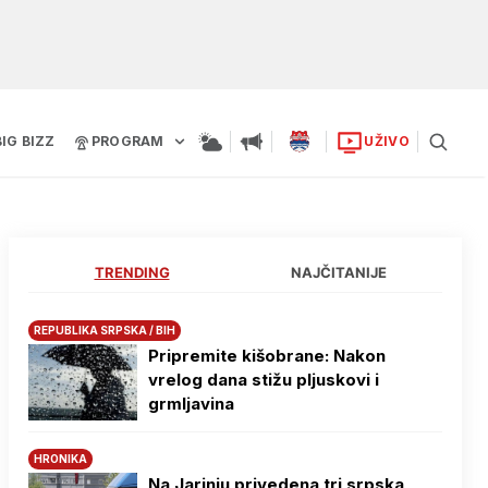
BIG BIZZ
PROGRAM
UŽIVO
TRENDING
NAJČITANIJE
REPUBLIKA SRPSKA / BIH
Pripremite kišobrane: Nakon
vrelog dana stižu pljuskovi i
grmljavina
HRONIKA
Na Јarinju privedena tri srpska