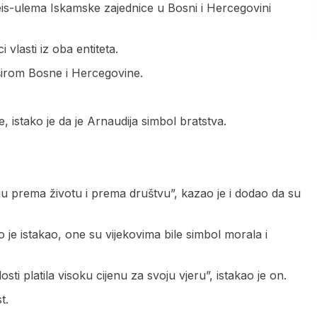
eis-ulema Iskamske zajednice u Bosni i Hercegovini
 vlasti iz oba entiteta.
a širom Bosne i Hercegovine.
 istako je da je Arnaudija simbol bratstva.
aju prema životu i prema društvu”, kazao je i dodao da su
je istakao, one su vijekovima bile simbol morala i
i platila visoku cijenu za svoju vjeru”, istakao je on.
t.