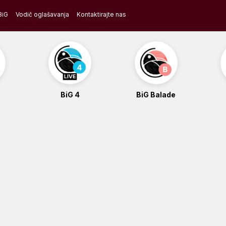
BiG
Vodič oglašavanja
Kontaktirajte nas
BiG 4
BiG Balade