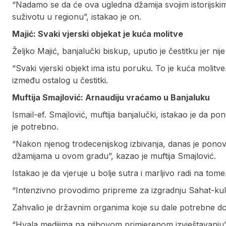
“Nadamo se da će ova ugledna džamija svojim istorijskim
suživotu u regionu”, istakao je on.
Majić: Svaki vjerski objekat je kuća molitve
Željko Majić, banjalučki biskup, uputio je čestitku jer n
“Svaki vjerski objekt ima istu poruku. To je kuća molitv
između ostalog u čestitki.
Muftija Smajlović: Arnaudiju vraćamo u Banjaluku
Ismail-ef. Smajlović, muftija banjalučki, istakao je da 
je potrebno.
“Nakon njenog trodecenijskog izbivanja, danas je pono
džamijama u ovom gradu”, kazao je muftija Smajlović.
Istakao je da vjeruje u bolje sutra i marljivo radi na tome
“Intenzivno provodimo pripreme za izgradnju Sahat-kule
Zahvalio je državnim organima koje su dale potrebne d
“Hvala medijima na njihovom primjerenom izvještavanju”,