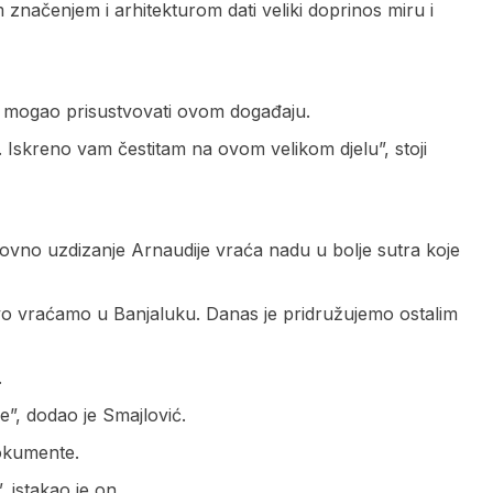
 značenjem i arhitekturom dati veliki doprinos miru i
ije mogao prisustvovati ovom događaju.
e. Iskreno vam čestitam na ovom velikom djelu”, stoji
ponovno uzdizanje Arnaudije vraća nadu u bolje sutra koje
vo vraćamo u Banjaluku. Danas je pridružujemo ostalim
.
”, dodao je Smajlović.
okumente.
 istakao je on.