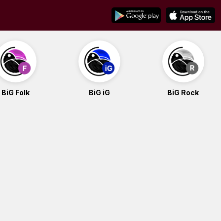
BiG Folk
BiG iG
BiG Rock