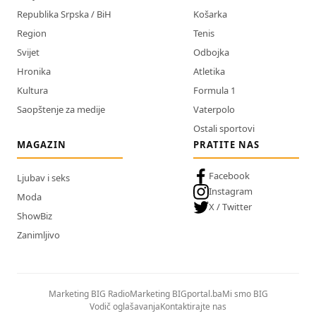
Republika Srpska / BiH
Košarka
Region
Tenis
Svijet
Odbojka
Hronika
Atletika
Kultura
Formula 1
Saopštenje za medije
Vaterpolo
Ostali sportovi
MAGAZIN
PRATITE NAS
Facebook
Ljubav i seks
Instagram
Moda
X / Twitter
ShowBiz
Zanimljivo
Marketing BIG Radio
Marketing BIGportal.ba
Mi smo BIG
Vodič oglašavanja
Kontaktirajte nas