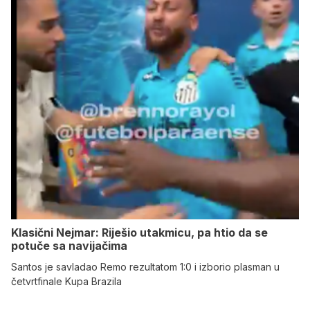
Klasični Nejmar: Riješio utakmicu, pa htio da se
potuče sa navijačima
Santos je savladao Remo rezultatom 1:0 i izborio plasman u
četvrtfinale Kupa Brazila