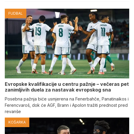
FUDBAL
Evropske kvalifikacije u centru pažnje – večeras pet
zanimljivih duela za nastavak evropskog sna
Posebna pažnja biće usmjerena na Fenerbahče, Panatinaikos i
Ferencvaroš, dok će AGF, Brann i Apolon tražiti prednost pred
revanše
KOŠARKA