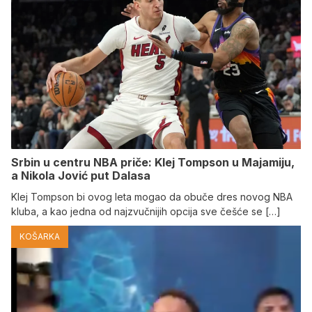
Srbin u centru NBA priče: Klej Tompson u Majamiju,
a Nikola Jović put Dalasa
Klej Tompson bi ovog leta mogao da obuče dres novog NBA
kluba, a kao jedna od najzvučnijih opcija sve češće se […]
KOŠARKA