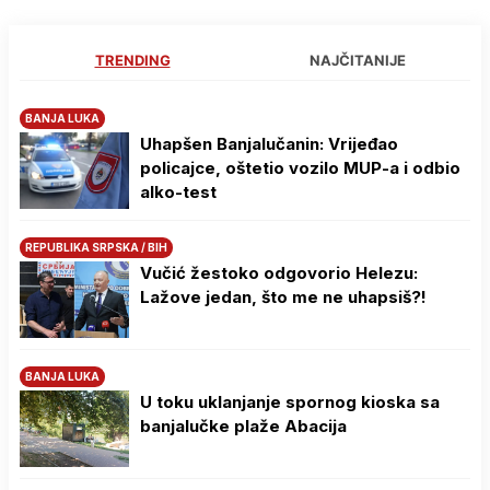
TRENDING
NAJČITANIJE
BANJA LUKA
Uhapšen Banjalučanin: Vrijeđao
policajce, oštetio vozilo MUP-a i odbio
alko-test
REPUBLIKA SRPSKA / BIH
Vučić žestoko odgovorio Helezu:
Lažove jedan, što me ne uhapsiš?!
BANJA LUKA
U toku uklanjanje spornog kioska sa
banjalučke plaže Abacija