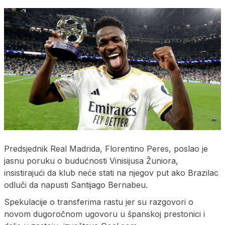
Predsjednik Real Madrida, Florentino Peres, poslao je
jasnu poruku o budućnosti Vinisijusa Žuniora,
insistirajući da klub neće stati na njegov put ako Brazilac
odluči da napusti Santijago Bernabeu.
Spekulacije o transferima rastu jer su razgovori o
novom dugoročnom ugovoru u španskoj prestonici i