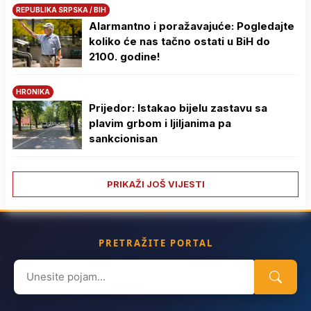
REPUBLIKA SRPSKA / BIH
Alarmantno i poražavajuće: Pogledajte
koliko će nas tačno ostati u BiH do
2100. godine!
HRONIKA
Prijedor: Istakao bijelu zastavu sa
plavim grbom i ljiljanima pa
sankcionisan
PRIKAŽI JOŠ VIJESTI
PRETRAŽITE PORTAL
Search
for: