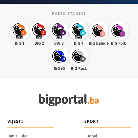
RADIO STANICE
BiG 1
BiG 2
BiG 3
BiG 4
BiG Balade
BiG Folk
BiG iG
BiG Rock
VIJESTI
SPORT
Banja Luka
Fudbal