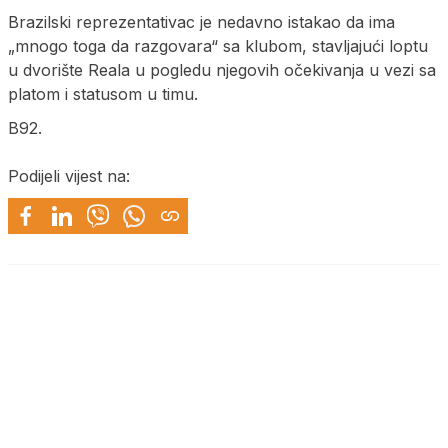
Brazilski reprezentativac je nedavno istakao da ima
„mnogo toga da razgovara“ sa klubom, stavljajući loptu
u dvorište Reala u pogledu njegovih očekivanja u vezi sa
platom i statusom u timu.
B92.
Podijeli vijest na: