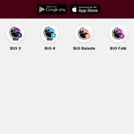
Skip
to
content
BiG 3
BiG 4
BiG Balade
BiG Folk