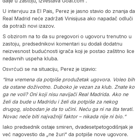
dalje u zastoju, izveštava Goal.com .
U intervjuu za El Pais, Perez je jasno stavio do znanja da
Real Madrid neće zadržati Vinisijusa ako napadač odluči
da potraži novi izazov.
S obzirom na to da su pregovori o ugovoru trenutno u
zastoju, predsednikovi komentari su dodali dodatnu
neizvesnost budućnosti igrača koji je postao zaštitno lice
nedavnih uspeha kluba.
Osvrćući se na situaciju, Perez je izjavio:
“Ima vremena da potpiše produžetak ugovora. Voleo bih
da ostane doživotno. Duboko je vezan za klub. Znate ko
ga ne voli? Oni koji nisu navijači Real Madrida. Ako ne
želi da bude u Madridu i želi da potpiše za nekog
drugog, slobodan je da to učini. Neću ga ni na šta terati.
Novac neće biti najvažniji faktor – nikada nije ni bio.“
Iako predsednik ostaje smiren, dvadesetpetogodišnjak je
već nagovestio da „ne žuri“ da potpiše nove ugovore.