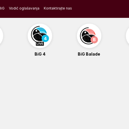
BiG
Vodič oglašavanja
Kontaktirajte nas
BiG 4
BiG Balade