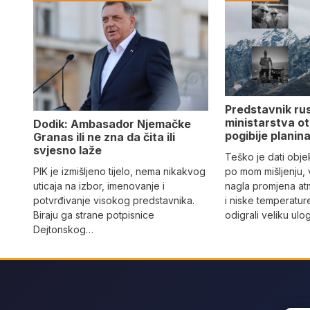
Predstavnik ru
ministarstva ot
Dodik: Ambasador Njemačke
pogibije planina
Granas ili ne zna da čita ili
svjesno laže
Teško je dati objek
PIK je izmišljeno tijelo, nema nikakvog
po mom mišljenju, 
uticaja na izbor, imenovanje i
nagla promjena at
potvrđivanje visokog predstavnika.
i niske temperatur
Biraju ga strane potpisnice
odigrali veliku ulo
Dejtonskog…