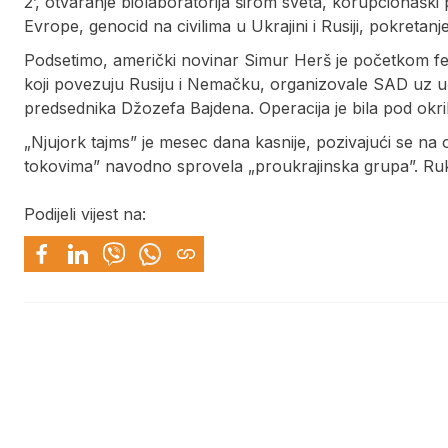
2’, otvaranje biolaboratorija širom sveta, korupcionaški
Evrope, genocid na civilima u Ukrajini i Rusiji, pokretan
Podsetimo, američki novinar Simur Herš je početkom feb
koji povezuju Rusiju i Nemačku, organizovale SAD uz u
predsednika Džozefa Bajdena. Operacija je bila pod okri
„Njujork tajms” je mesec dana kasnije, pozivajući se na
tokovima” navodno sprovela „proukrajinska grupa”. Ruko
Podijeli vijest na: