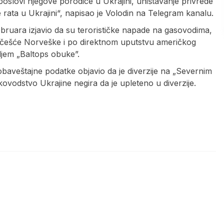
 poslovi njegove porodice u Ukrajini, uništavanje privrede
je rata u Ukrajini“, napisao je Volodin na Telegram kanalu.
ruara izjavio da su terorističke napade na gasovodima,
češće Norveške i po direktnom uputstvu američkog
ljem „Baltops obuke”.
 obaveštajne podatke objavio da je diverzije na „Severnim
vodstvo Ukrajine negira da je upleteno u diverzije.