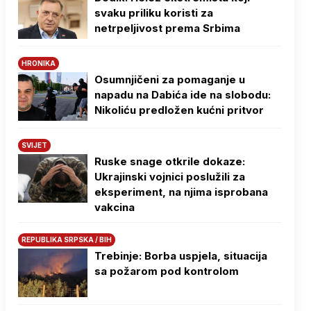
svaku priliku koristi za
netrpeljivost prema Srbima
HRONIKA
Osumnjičeni za pomaganje u
napadu na Dabića ide na slobodu:
Nikoliću predložen kućni pritvor
SVIJET
Ruske snage otkrile dokaze:
Ukrajinski vojnici poslužili za
eksperiment, na njima isprobana
vakcina
REPUBLIKA SRPSKA / BIH
Trebinje: Borba uspjela, situacija
sa požarom pod kontrolom