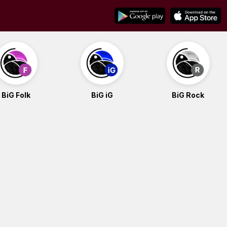
BiG Folk
BiG iG
BiG Rock