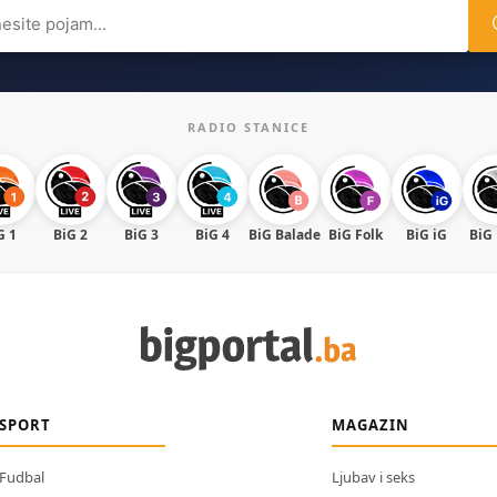
ch
RADIO STANICE
G 1
BiG 2
BiG 3
BiG 4
BiG Balade
BiG Folk
BiG iG
BiG
SPORT
MAGAZIN
Fudbal
Ljubav i seks