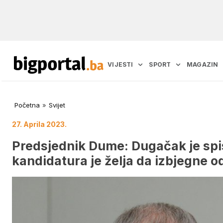
VIJESTI
SPORT
MAGAZIN
Početna
»
Svijet
27. Aprila 2023.
Predsjednik Dume: Dugačak je spi
kandidatura je želja da izbjegne 