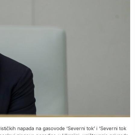
orističkih napada na gasovode ‘Severni tok’ i ‘Severni tok