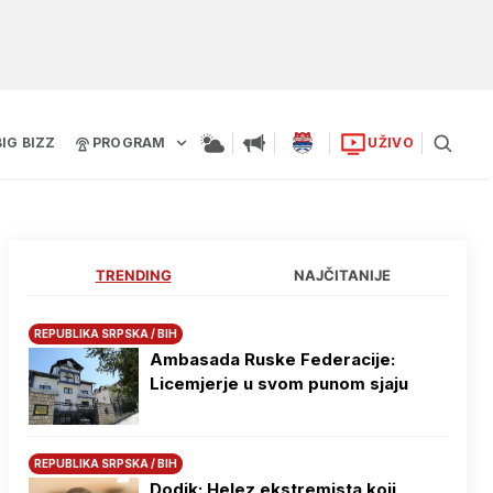
BIG BIZZ
PROGRAM
UŽIVO
TRENDING
NAJČITANIJE
REPUBLIKA SRPSKA / BIH
Ambasada Ruske Federacije:
Licemjerje u svom punom sjaju
REPUBLIKA SRPSKA / BIH
Dodik: Helez ekstremista koji