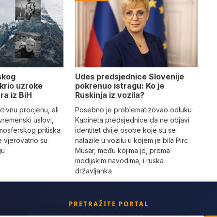
Udes predsjednice Slovenije
skog
pokrenuo istragu: Ko je
krio uzroke
Ruskinja iz vozila?
ra iz BiH
Posebno je problematizovao odluku
tivnu procjenu, ali
Kabineta predsjednice da ne objavi
vremenski uslovi,
identitet dvije osobe koje su se
mosferskog pritiska
nalazile u vozilu u kojem je bila Pirc
e vjerovatno su
Musar, među kojima je, prema
gu
medijskim navodima, i ruska
državljanka
PRETRAŽITE PORTAL