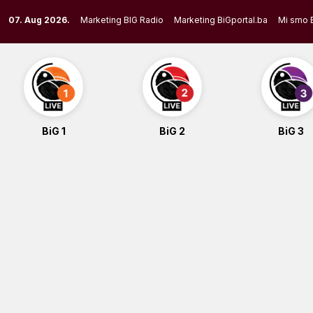
Skip
07. Aug 2026.
Marketing BIG Radio
Marketing BiGportal.ba
Mi smo 
to
content
BiG 1
BiG 2
BiG 3