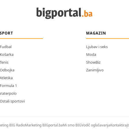
SPORT
MAGAZIN
Fudbal
Ljubav i seks
Košarka
Moda
Tenis
ShowBiz
Odbojka
Zanimljivo
Atletika
Formula 1
Vaterpolo
Ostali sportovi
eting BIG Radio
Marketing BIGportal.ba
Mi smo BIG
Vodič oglašavanja
Kontaktiraj