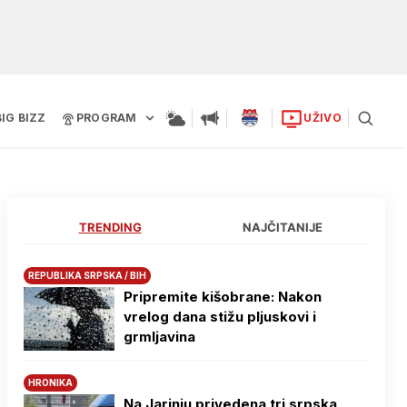
BIG BIZZ
PROGRAM
UŽIVO
TRENDING
NAJČITANIJE
REPUBLIKA SRPSKA / BIH
Pripremite kišobrane: Nakon
vrelog dana stižu pljuskovi i
grmljavina
HRONIKA
Na Јarinju privedena tri srpska