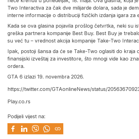
neće krenuti u ponedeljak, 18. maja. Ova glasina, koja
Two Interactiva za čak dve milijarde dolara, sada je d
interne informacije o distribuciji fizičkih izdanja igara za
Kada se ova glasina pojavila prošlog četvrtka, neki su ist
greška partnera kompanije Best Buy. Best Buy je trebalo
su već tu – vrednost akcija kompanije Take-Two Interac
Ipak, postoji šansa da će se Take-Two oglasiti do kraja 
finansijski izveštaj za investitore, što mnogi vide kao zn
ordera.
GTA 6 izlazi 19. novembra 2026.
https://twitter.com/GTAonlineNews/status/20563670
Play.co.rs
Podijeli vijest na: