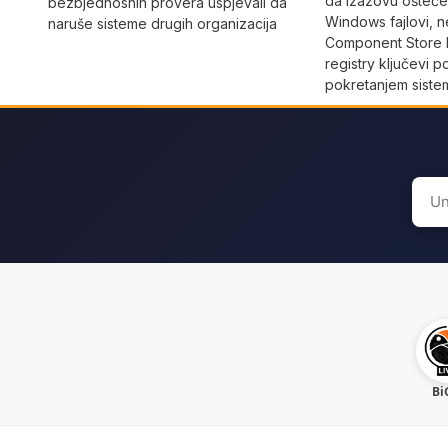
da izazovu oštećen
bezbjednosnih provera uspjevali da
Windows fajlovi, n
naruše sisteme drugih organizacija
Component Store b
registry ključevi 
pokretanjem siste
Sear
for:
Bi