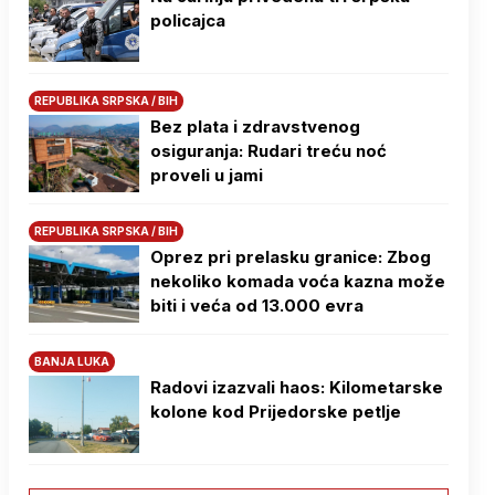
policajca
REPUBLIKA SRPSKA / BIH
Bez plata i zdravstvenog
osiguranja: Rudari treću noć
proveli u jami
REPUBLIKA SRPSKA / BIH
Oprez pri prelasku granice: Zbog
nekoliko komada voća kazna može
biti i veća od 13.000 evra
BANJA LUKA
Radovi izazvali haos: Kilometarske
kolone kod Prijedorske petlje