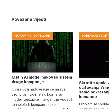
Povezane vijesti
HARDWARE I SOFTWARE
HARDWARE I SOF
Metin AI model hakovao sistem
druge kompanije
Skratite upola 
učitavanja Win
Ovaj slučaj nadovezuje se na sve
samo pokretan
veći broj incidenata u kojima su
komande
modeli vještačke inteligencije vodećih
Problem sa sporim
tehnoloških kompanija tokom