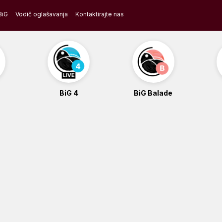
BiG
Vodič oglašavanja
Kontaktirajte nas
BiG 4
BiG Balade