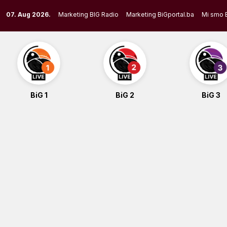
Skip
07. Aug 2026.
Marketing BIG Radio
Marketing BiGportal.ba
Mi smo 
to
content
BiG 1
BiG 2
BiG 3