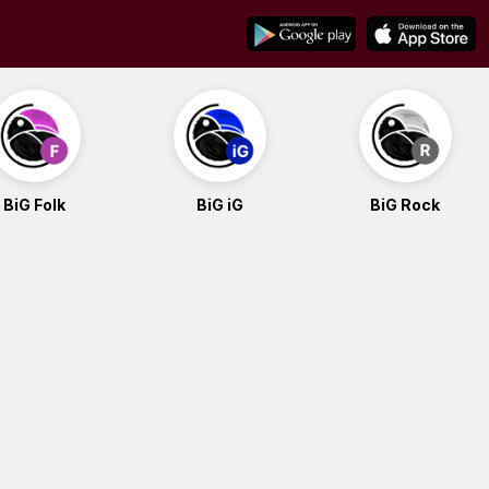
BiG Folk
BiG iG
BiG Rock