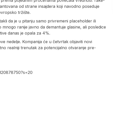
 je prema pojedinim procenama povećala vrednost Take-
emantovana od strane insajdera koji navodno poseduje
 evropsko tržište.
akli da je u pitanju samo privremeni placeholder ili
 mnogo ranije javno da demantuje glasine, ali posledice
tive danas je opala za 4%.
ove nedelje. Kompanija će u četvrtak objaviti novi
atno realniji trenutak za potencijalno otvaranje pre-
92320878750?s=20