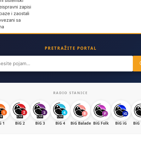
i sistemski
eispravni zapisi
aze i zaostali
povezani sa
ma
PRETRAŽITE PORTAL
ch
RADIO STANICE
G 1
BiG 2
BiG 3
BiG 4
BiG Balade
BiG Folk
BiG iG
BiG