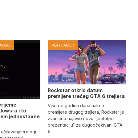
TWARE
PLAYGAMER
Rockstar otkrio datum
premijere trećeg GTA 6 trejlera
vrijeme
Više od godinu dana nakon
dows-a i to
premijere drugog trejlera, Rockstar je
jem jednostavne
zvanično najavio novu, „detaljnu
prezentaciju“ za dugoočekivani GTA
6
 učitavanjem mogu