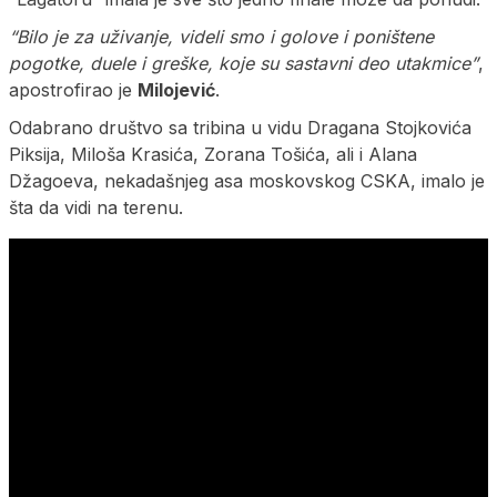
“Bilo je za uživanje, videli smo i golove i poništene
pogotke, duele i greške, koje su sastavni deo utakmice”
,
apostrofirao je
Milojević
.
Odabrano društvo sa tribina u vidu Dragana Stojkovića
Piksija, Miloša Krasića, Zorana Tošića, ali i Alana
Džagoeva, nekadašnjeg asa moskovskog CSKA, imalo je
šta da vidi na terenu.