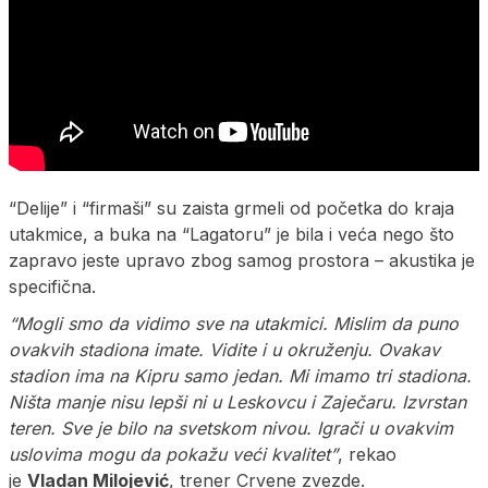
“Delije” i “firmaši” su zaista grmeli od početka do kraja
utakmice, a buka na “Lagatoru” je bila i veća nego što
zapravo jeste upravo zbog samog prostora – akustika je
specifična.
“Mogli smo da vidimo sve na utakmici. Mislim da puno
ovakvih stadiona imate. Vidite i u okruženju. Ovakav
stadion ima na Kipru samo jedan. Mi imamo tri stadiona.
Ništa manje nisu lepši ni u Leskovcu i Zaječaru. Izvrstan
teren. Sve je bilo na svetskom nivou. Igrači u ovakvim
uslovima mogu da pokažu veći kvalitet”
, rekao
je
Vladan Milojević
, trener Crvene zvezde.