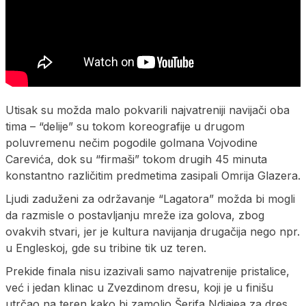
Utisak su možda malo pokvarili najvatreniji navijači oba
tima – “delije” su tokom koreografije u drugom
poluvremenu nečim pogodile golmana Vojvodine
Carevića, dok su “firmaši” tokom drugih 45 minuta
konstantno različitim predmetima zasipali Omrija Glazera.
Ljudi zaduženi za održavanje “Lagatora” možda bi mogli
da razmisle o postavljanju mreže iza golova, zbog
ovakvih stvari, jer je kultura navijanja drugačija nego npr.
u Engleskoj, gde su tribine tik uz teren.
Prekide finala nisu izazivali samo najvatrenije pristalice,
već i jedan klinac u Zvezdinom dresu, koji je u finišu
utrčao na teren kako bi zamolio Šerifa Ndiajea za dres.