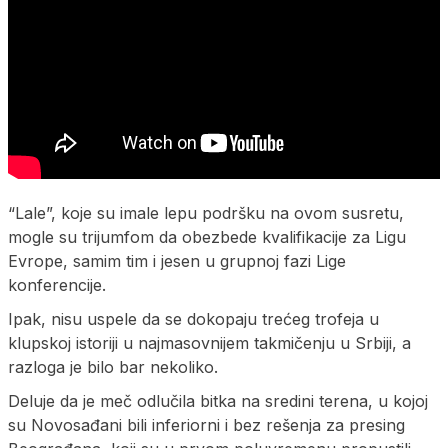
“Lale”, koje su imale lepu podršku na ovom susretu,
mogle su trijumfom da obezbede kvalifikacije za Ligu
Evrope, samim tim i jesen u grupnoj fazi Lige
konferencije.
Ipak, nisu uspele da se dokopaju trećeg trofeja u
klupskoj istoriji u najmasovnijem takmičenju u Srbiji, a
razloga je bilo bar nekoliko.
Deluje da je meč odlučila bitka na sredini terena, u kojoj
su Novosađani bili inferiorni i bez rešenja za presing