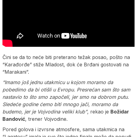
Čini se da to neće biti preterano težak posao, pošto na
“Karađorđe” stiže Mladost, dok će Brđani gostovati na
“Marakani”.
“Imamo još jednu utakmicu u kojom moramo da
pobedimo da bi otišli u Evropu. Presrećan sam što sam
nastavio to što smo započeli, jer smo na dobrom putu.
Sledeće godine ćemo biti mnogo jači, moramo da
budemo, jer je Vojvodina veliki klub”
, rekao je
Božidar
Bandović
, trener Vojvodine.
Pored golova i izvrsne atmosfere, sama utakmica na
“Lagatoru” imala je sve što jedno finale može da ponudi.