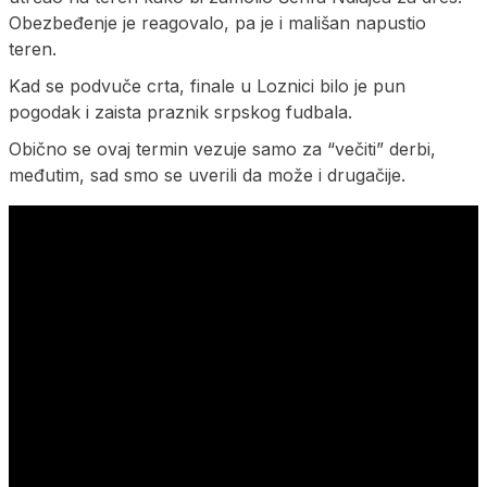
Obezbeđenje je reagovalo, pa je i mališan napustio
teren.
Kad se podvuče crta, finale u Loznici bilo je pun
pogodak i zaista praznik srpskog fudbala.
Obično se ovaj termin vezuje samo za “večiti” derbi,
međutim, sad smo se uverili da može i drugačije.