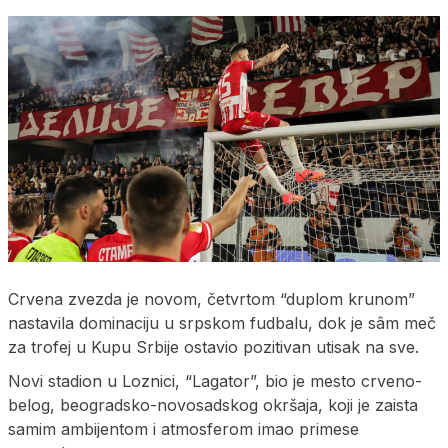
Crvena zvezda je novom, četvrtom “duplom krunom”
nastavila dominaciju u srpskom fudbalu, dok je sâm meč
za trofej u Kupu Srbije ostavio pozitivan utisak na sve.
Novi stadion u Loznici, “Lagator”, bio je mesto crveno-
belog, beogradsko-novosadskog okršaja, koji je zaista
samim ambijentom i atmosferom imao primese