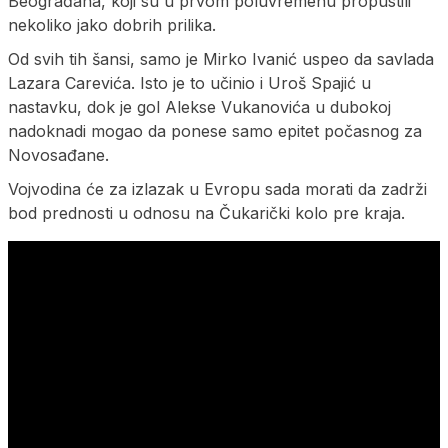
Beograđana, koji su u prvom poluvremenu propustili
nekoliko jako dobrih prilika.
Od svih tih šansi, samo je Mirko Ivanić uspeo da savlada
Lazara Carevića. Isto je to učinio i Uroš Spajić u
nastavku, dok je gol Alekse Vukanovića u dubokoj
nadoknadi mogao da ponese samo epitet počasnog za
Novosađane.
Vojvodina će za izlazak u Evropu sada morati da zadrži
bod prednosti u odnosu na Čukarički kolo pre kraja.