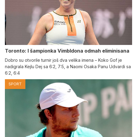
Toronto: I šampionka Vimbldona odmah eliminisana
Dobro su otvorile turnir još dva velika imena – Koko Gof je
nadigrala Kejlu Dej sa 6:2, 7:5, a Naomi Osaka Panu Udvardi sa
6:2, 6:4
SPORT