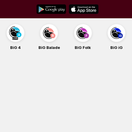
Skip
to
content
BiG 4
BiG Balade
BiG Folk
BiG iG