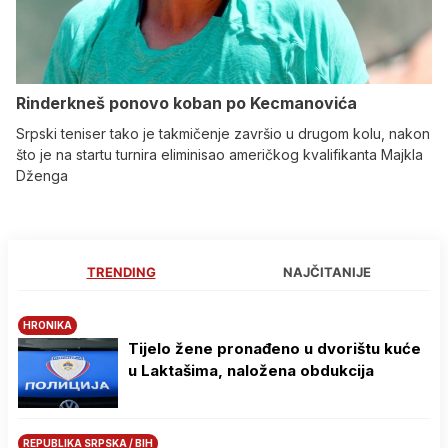
Rinderkneš ponovo koban po Kecmanovića
Srpski teniser tako je takmičenje završio u drugom kolu, nakon
što je na startu turnira eliminisao američkog kvalifikanta Majkla
Dženga
TRENDING
NAJČITANIJE
HRONIKA
Tijelo žene pronađeno u dvorištu kuće
u Laktašima, naložena obdukcija
REPUBLIKA SRPSKA / BIH