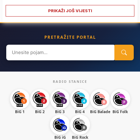
PRIKAŽI JOŠ VIJESTI
PRETRAŽITE PORTAL
Search
for:
RADIO STANICE
BiG 1
BiG 2
BiG 3
BiG 4
BiG Balade
BiG Folk
BiG iG
BiG Rock