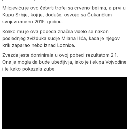
Milojeviću je ovo četvrti trofej sa crveno-belima, a prvi u
Kupu Srbije, koji je, doduše, osvojio sa Čukaričkim
svojevremeno 2015. godine.
Koliko mu je ova pobeda značila videlo se nakon
poslednjeg zvižduka sudije Milana Ilića, kada je njegov
krik zaparao nebo iznad Loznice.
Zvezda jeste dominirala u ovoj pobedi rezultatom 2:1.
Ona je mogla da bude ubedljivija, iako je i ekipa Vojvodine
i te kako pokazala zube.