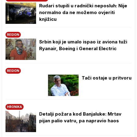
Rudari stupili u radnički neposluh: Nije
normalno da ne možemo ovjeriti
knjižicu
REGION
Srbin koji je umalo ispao iz aviona tuži
Ryanair, Boeing i General Electric
REGION
Tači ostaje u pritvoru
HRONIKA
Detalji požara kod Banjaluke: Mrtav
pijan palio vatru, pa napravio haos