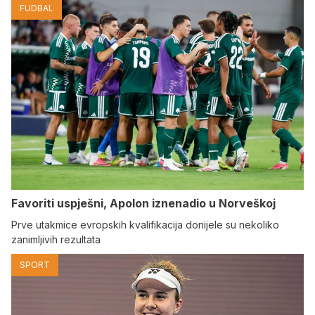
FUDBAL
Favoriti uspješni, Apolon iznenadio u Norveškoj
Prve utakmice evropskih kvalifikacija donijele su nekoliko
zanimljivih rezultata
SPORT