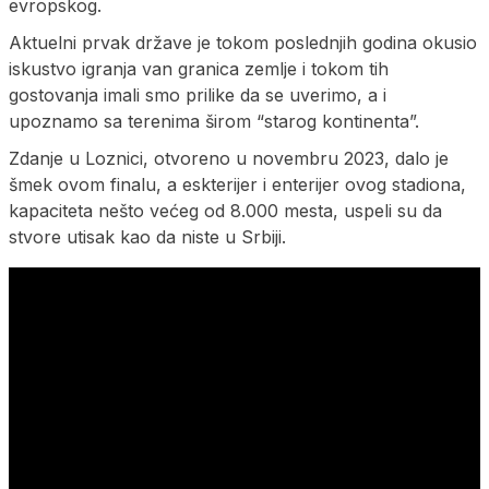
evropskog.
Aktuelni prvak države je tokom poslednjih godina okusio
iskustvo igranja van granica zemlje i tokom tih
gostovanja imali smo prilike da se uverimo, a i
upoznamo sa terenima širom “starog kontinenta”.
Zdanje u Loznici, otvoreno u novembru 2023, dalo je
šmek ovom finalu, a eskterijer i enterijer ovog stadiona,
kapaciteta nešto većeg od 8.000 mesta, uspeli su da
stvore utisak kao da niste u Srbiji.