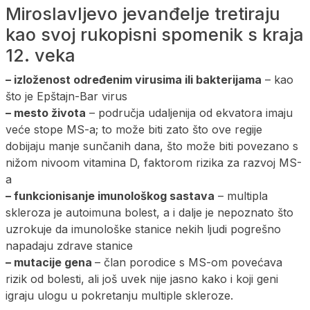
Miroslavljevo jevanđelje tretiraju
kao svoj rukopisni spomenik s kraja
12. veka
– izloženost određenim virusima ili bakterijama
– kao
što je Epštajn-Bar virus
– mesto života
– područja udaljenija od ekvatora imaju
veće stope MS-a; to može biti zato što ove regije
dobijaju manje sunčanih dana, što može biti povezano s
nižom nivoom vitamina D, faktorom rizika za razvoj MS-
a
– funkcionisanje imunološkog sastava
– multipla
skleroza je autoimuna bolest, a i dalje je nepoznato što
uzrokuje da imunološke stanice nekih ljudi pogrešno
napadaju zdrave stanice
– mutacije gena
– član porodice s MS-om povećava
rizik od bolesti, ali još uvek nije jasno kako i koji geni
igraju ulogu u pokretanju multiple skleroze.