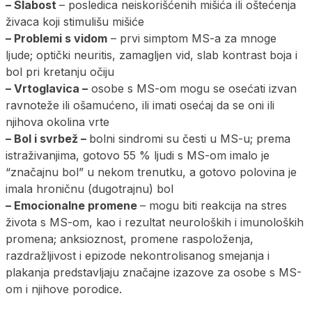
– Slabost
– posledica neiskorišćenih mišića ili oštećenja
živaca koji stimulišu mišiće
– Problemi s vidom
– prvi simptom MS-a za mnoge
ljude; optički neuritis, zamagljen vid, slab kontrast boja i
bol pri kretanju očiju
– Vrtoglavica –
osobe s MS-om mogu se osećati izvan
ravnoteže ili ošamućeno, ili imati osećaj da se oni ili
njihova okolina vrte
– Bol i svrbež –
bolni sindromi su česti u MS-u; prema
istraživanjima, gotovo 55 % ljudi s MS-om imalo je
“značajnu bol” u nekom trenutku, a gotovo polovina je
imala hroničnu (dugotrajnu) bol
– Emocionalne promene
– mogu biti reakcija na stres
života s MS-om, kao i rezultat neuroloških i imunoloških
promena; anksioznost, promene raspoloženja,
razdražljivost i epizode nekontrolisanog smejanja i
plakanja predstavljaju značajne izazove za osobe s MS-
om i njihove porodice.