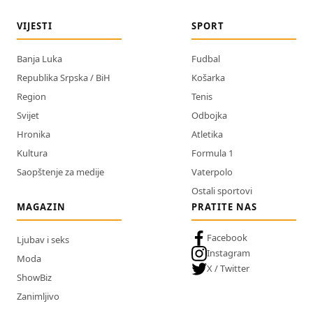
VIJESTI
SPORT
Banja Luka
Fudbal
Republika Srpska / BiH
Košarka
Region
Tenis
Svijet
Odbojka
Hronika
Atletika
Kultura
Formula 1
Saopštenje za medije
Vaterpolo
Ostali sportovi
MAGAZIN
PRATITE NAS
Facebook
Ljubav i seks
Instagram
Moda
X / Twitter
ShowBiz
Zanimljivo