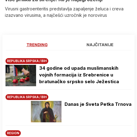
Virusni gastroenteritis predstavlja zapaljenje želuca i creva
izazvano virusima, a najčešći uzročnik je norovirus
TRENDING
NAJČITANIJE
REPUBLIKA SRPSKA / BIH
34 godine od upada muslimanskih
vojnih formacija iz Srebrenice u
bratunačko srpsko selo Јežestica
REPUBLIKA SRPSKA / BIH
Danas je Sveta Petka Trnova
REGION