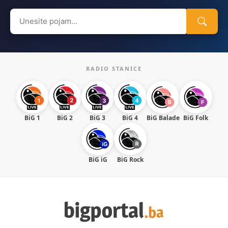
Search
for:
RADIO STANICE
BiG 1
BiG 2
BiG 3
BiG 4
BiG Balade
BiG Folk
BiG iG
BiG Rock