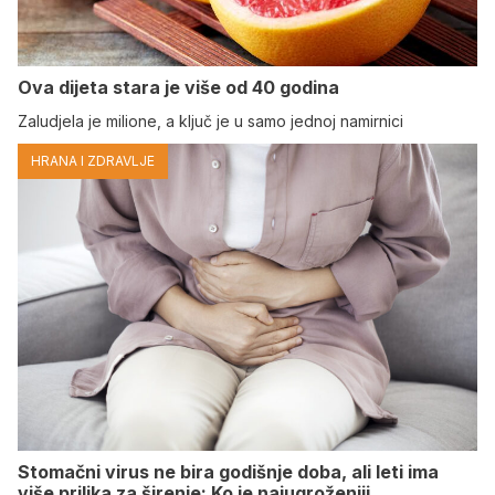
Ova dijeta stara je više od 40 godina
Zaludjela je milione, a ključ je u samo jednoj namirnici
HRANA I ZDRAVLJE
Stomačni virus ne bira godišnje doba, ali leti ima
više prilika za širenje: Ko je najugroženiji