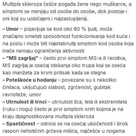
Multipla skleroza češće pogađa žene nego muškarce, a
simptomi se menjaju od osobe do osobe, dok postoje i
oni koji su uobičajeni i najzastupljeniji.
– Umor
– pojavljuje se kod oko 80 % ljudi, može
značajno ometati sposobnost funkcionisanja kod kuće i
na poslu i može biti najistaknutiji simptom kod osoba koja
inače nemaju ograničenja aktivnosti
– “MS zagrljaj”
– često prvi simptom MS-a ili recidiva,
MS zagrljaj je osećaj stiskanja oko trupa koji se oseća
kao manžeta za krvni pritisak kada se stegne
– Poteškoće u hodanju
– povezane su s nekoliko
činilaca, uključujući slabost, zgrčenost, gubitak
ravnoteže, umor
– Utrnulost ili trnci
– utrnulost lica, tela ili ekstremiteta
(ruku i nogu) često je prvi simptom onih kojima je na
kraju dijagnostikovana multipla skleroza
– Spastičnost
– odnosi se na osećaj ukočenosti i širok
raspon nehotičnih grčeva mišića, najčešće u nogama