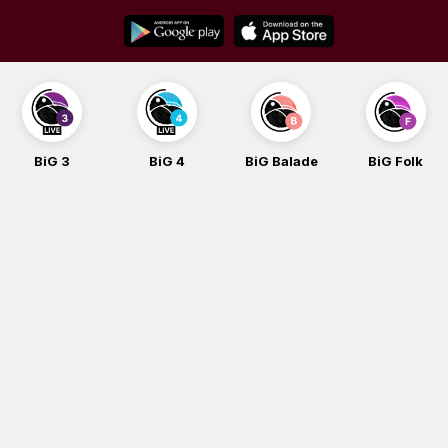
Skip
to
content
BiG 4
BiG Balade
BiG Folk
BiG iG