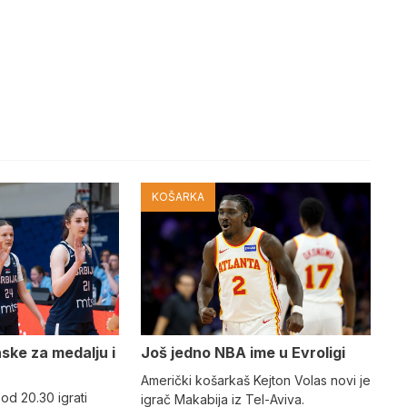
KOŠARKA
nske za medalju i
Još jedno NBA ime u Evroligi
Američki košarkaš Kejton Volas novi je
 od 20.30 igrati
igrač Makabija iz Tel-Aviva.