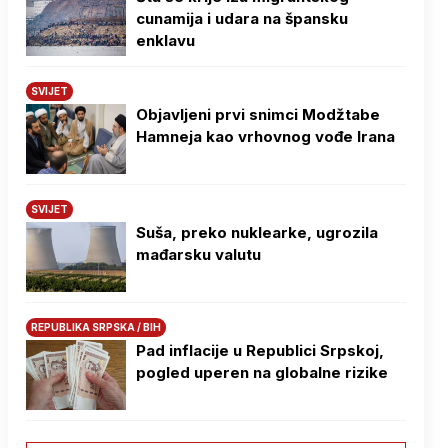
cunamija i udara na špansku
enklavu
SVIJET
Objavljeni prvi snimci Modžtabe
Hamneja kao vrhovnog vođe Irana
SVIJET
Suša, preko nuklearke, ugrozila
mađarsku valutu
REPUBLIKA SRPSKA / BIH
Pad inflacije u Republici Srpskoj,
pogled uperen na globalne rizike