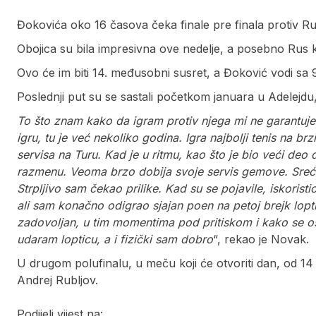
Đokovića oko 16 časova čeka finale pre finala protiv 
Obojica su bila impresivna ove nedelje, a posebno Rus koj
Ovo će im biti 14. međusobni susret, a Đoković vodi sa 
Poslednji put su se sastali početkom januara u Adelejdu,
To što znam kako da igram protiv njega mi ne garantu
igru, tu je već nekoliko godina. Igra najbolji tenis na b
servisa na Turu. Kad je u ritmu, kao što je bio veći deo d
razmenu. Veoma brzo dobija svoje servis gemove. Srećo
Strpljivo sam čekao prilike. Kad su se pojavile, iskoris
ali sam konačno odigrao sjajan poen na petoj brejk lopt
zadovoljan, u tim momentima pod pritiskom i kako se 
udaram lopticu, a i fizički sam dobro
“, rekao je Novak.
U drugom polufinalu, u meču koji će otvoriti dan, od 14 
Andrej Rubljov.
Podijeli vijest na: