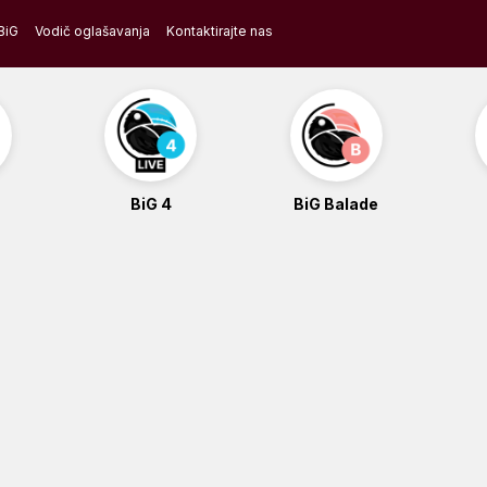
BiG
Vodič oglašavanja
Kontaktirajte nas
BiG 4
BiG Balade