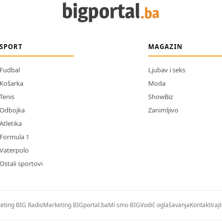
SPORT
MAGAZIN
Fudbal
Ljubav i seks
Košarka
Moda
Tenis
ShowBiz
Odbojka
Zanimljivo
Atletika
Formula 1
Vaterpolo
Ostali sportovi
eting BIG Radio
Marketing BIGportal.ba
Mi smo BIG
Vodič oglašavanja
Kontaktiraj