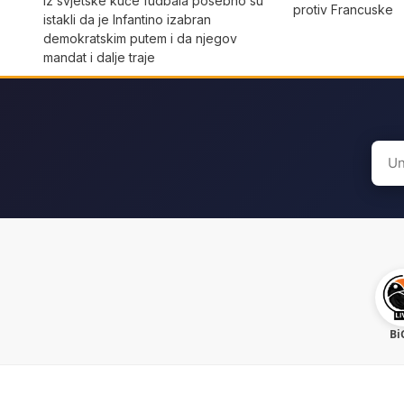
Iz svjetske kuće fudbala posebno su
protiv Francuske
istakli da je Infantino izabran
demokratskim putem i da njegov
mandat i dalje traje
Sear
for:
Bi