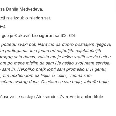
Rusa Danila Medvedeva.
i nije izgubio nijedan set.
9-4.
 gde je Đoković bio siguran sa 6:3, 6:4.
je pobedu svaki put. Naravno da dobro poznajem njegovu
rzim podlogama. Ima jedan od najboljih, najubitačnijih
rugog seta danas, zaista mu je teško vratiti servis i ući u
m po mene mislim da sam i ja našao svoj ritam servisa.
tio sam ih. Nekoliko brejk lopti sam promašio u 11 gemu,
i, tim bekhendom uz liniju. U celini, veoma sam
osećam svakog dana. Osećam se sve bolje, takođe bolje
časova se sastaju Aleksander Zverev i branilac titule