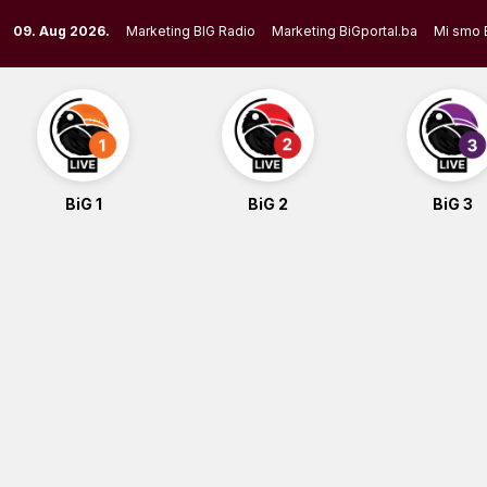
Skip
09. Aug 2026.
Marketing BIG Radio
Marketing BiGportal.ba
Mi smo 
to
content
BiG 1
BiG 2
BiG 3