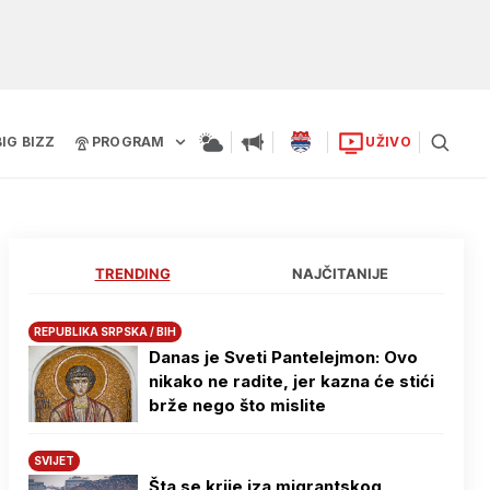
BIG BIZZ
PROGRAM
UŽIVO
TRENDING
NAJČITANIJE
REPUBLIKA SRPSKA / BIH
Danas je Sveti Pantelejmon: Ovo
nikako ne radite, jer kazna će stići
brže nego što mislite
SVIJET
Šta se krije iza migrantskog