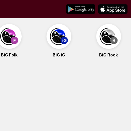
BiG Folk
BiG iG
BiG Rock