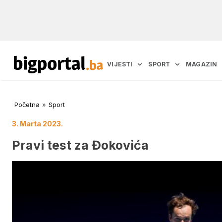
VIJESTI
SPORT
MAGAZIN
Početna
»
Sport
3. Marta 2023.
Pravi test za Đokovića