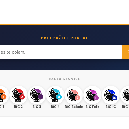
PRETRAŽITE PORTAL
ch
RADIO STANICE
G 1
BiG 2
BiG 3
BiG 4
BiG Balade
BiG Folk
BiG iG
BiG