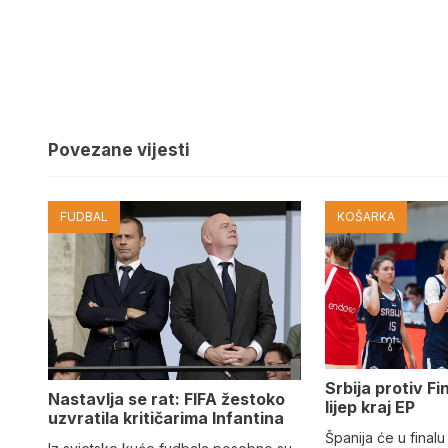
Povezane vijesti
FUDBAL
KOŠARKA
Srbija protiv Fi
Nastavlja se rat: FIFA žestoko
lijep kraj EP
uzvratila kritičarima Infantina
Španija će u finalu