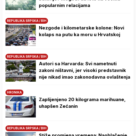
popularnim relacijama
REPUBLIKA SRPSKA / BIH
Nezgode i kilometarske kolone: Novi
kolaps na putu ka moru u Hrvatskoj
REPUBLIKA SRPSKA / BIH
Autori sa Harvarda: Svi nametnuti
zakoni ništavni, jer visoki predstavnik
nije nikad imao zakonodavna ovlaštenja
HRONIKA
Zaplijenjeno 20 kilograma marihuane,
uhapšen Zećanin
REPUBLIKA SRPSKA / BIH
Stiže promjena vremena: Naoblačenje