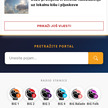
uz lokalnu kišu i pljuskove
PRIKAŽI JOŠ VIJESTI
PRETRAŽITE PORTAL
Search
for:
RADIO STANICE
BiG 1
BiG 2
BiG 3
BiG 4
BiG Balade
BiG Folk