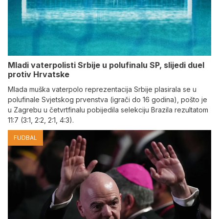
Mladi vaterpolisti Srbije u polufinalu SP, slijedi duel
protiv Hrvatske
Mlada muška vaterpolo reprezentacija Srbije plasirala se u
polufinale Svjetskog prvenstva (igrači do 16 godina), pošto je
u Zagrebu u četvrtfinalu pobijedila selekciju Brazila rezultatom
11:7 (3:1, 2:2, 2:1, 4:3).
FUDBAL