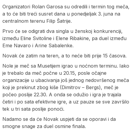
Organizatori Rolan Garosa su odredili i termin tog meča,
a to će biti treći susret dana u ponedjeljak 3. juna na
centralnom terenu Filip Šatrije.
Prvo će se odigrati dva singla u ženskoj konkurenciji,
između Eline Svitoline i Elene Ribakine, pa duel između
Eme Navaro i Arine Sabalenke.
Novak će zatim na teren, a to neće biti prije 15 časova.
Nole je meč sa Musetijem igrao u noćnom terminu. Iako
je trebalo da meč počne u 20.15, posle očajne
organizacije u ubacivanja još jednog nedovršenog meča
koji je prekinut zbog kiše (Dimitrov – Bergs), meč je
počeo poslije 22.30. A onda se odužio i igra je trajala
četiri i po sata efektivne igre, a uz pauze se sve završilo
tek u tri sata poslije ponoći.
Nadamo se da će Novak uspjeti da se oporavi i da
smogne snage za duel osmine finala.