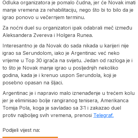
Odluka organizatora je pomalo čudna, jer će Novak imati
manje vremena za rehabilitaciju, nego što bi to bilo da je
igrao ponovo u večernjem terminu.
Za noćni duel su organizatori ipak odabrali meč između
Aleksandera Zvereva i Holgera Runea.
Interesantno je da Novak do sada nikada u karijeri nije
igrao sa Serundolom, iako je Argentinac već neko
vrijeme u Top 30 igrača na svijetu. Jedan od razloga je i
to što je Novak manje igrao u posljednjih nekoliko
godina, kada je i krenuo uspon Serundola, koji je
posebno opasan na šljaci.
Argentinac je i napravio malo iznenađenje u trećem kolu
jer je eliminisao bolje rangiranog tenisera, Amerikanca
Tomija Pola, koga je savladao sa 3:1 i zakazao duel
protiv najboljeg svih vremena, prenosi
Telegraf.
Podijeli vijest na: