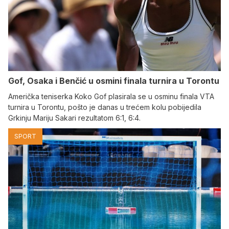
Gof, Osaka i Benčić u osmini finala turnira u Torontu
Američka teniserka Koko Gof plasirala se u osminu finala VTA
turnira u Torontu, pošto je danas u trećem kolu pobijedila
Grkinju Mariju Sakari rezultatom 6:1, 6:4.
SPORT