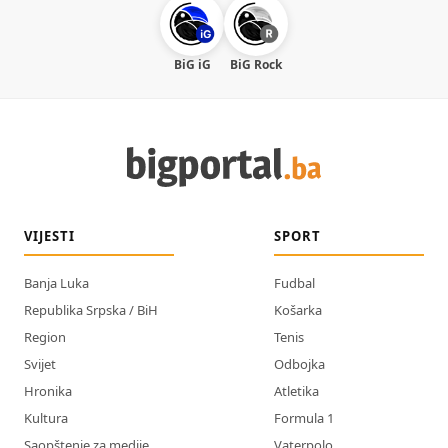
BiG iG
BiG Rock
VIJESTI
SPORT
Banja Luka
Fudbal
Republika Srpska / BiH
Košarka
Region
Tenis
Svijet
Odbojka
Hronika
Atletika
Kultura
Formula 1
Saopštenje za medije
Vaterpolo