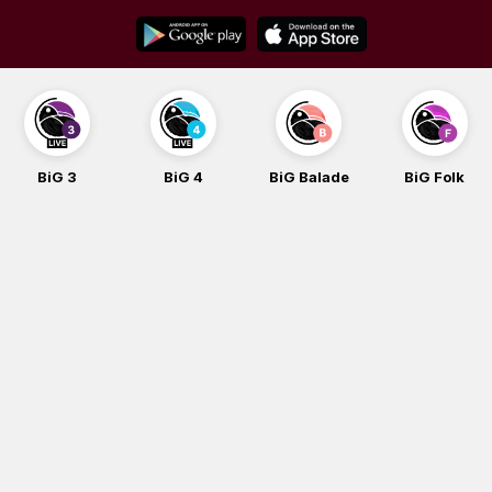
Skip
to
content
BiG 3
BiG 4
BiG Balade
BiG Folk