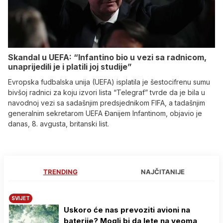
Skandal u UEFA: “Infantino bio u vezi sa radnicom,
unaprijedili je i platili joj studije”
Evropska fudbalska unija (UEFA) isplatila je šestocifrenu sumu
bivšoj radnici za koju izvori lista “Telegraf” tvrde da je bila u
navodnoj vezi sa sadašnjim predsjednikom FIFA, a tadašnjim
generalnim sekretarom UEFA Đanijem Infantinom, objavio je
danas, 8. avgusta, britanski list.
TRENDING
NAJČITANIJE
SVIJET
Uskoro će nas prevoziti avioni na
baterije? Mogli bi da lete na veoma