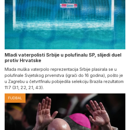
Mladi vaterpolisti Srbije u polufinalu SP, slijedi duel
protiv Hrvatske
Mlada muška vaterpolo reprezentacija Srbije plasirala se u
polufinale Svjetskog prvenstva (igrači do 16 godina), pošto je
u Zagrebu u četvrtfinalu pobijedila selekciju Brazila rezultatom
11:7 (3:1, 2:2, 2:1, 4:3).
FUDBAL