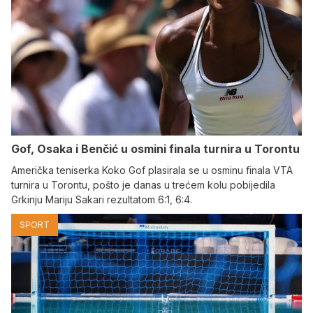
Gof, Osaka i Benčić u osmini finala turnira u Torontu
Američka teniserka Koko Gof plasirala se u osminu finala VTA
turnira u Torontu, pošto je danas u trećem kolu pobijedila
Grkinju Mariju Sakari rezultatom 6:1, 6:4.
SPORT