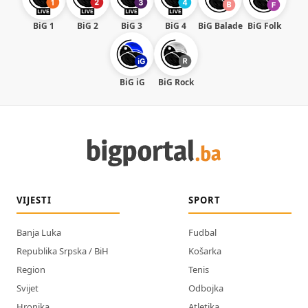
BiG 1
BiG 2
BiG 3
BiG 4
BiG Balade
BiG Folk
BiG iG
BiG Rock
VIJESTI
SPORT
Banja Luka
Fudbal
Republika Srpska / BiH
Košarka
Region
Tenis
Svijet
Odbojka
Hronika
Atletika