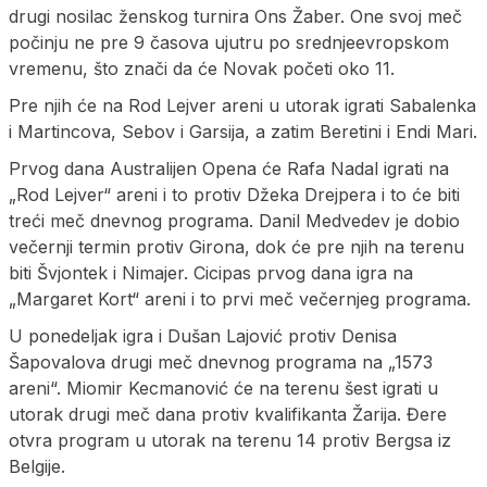
drugi nosilac ženskog turnira Ons Žaber. One svoj meč
počinju ne pre 9 časova ujutru po srednjeevropskom
vremenu, što znači da će Novak početi oko 11.
Pre njih će na Rod Lejver areni u utorak igrati Sabalenka
i Martincova, Sebov i Garsija, a zatim Beretini i Endi Mari.
Prvog dana Australijen Opena će Rafa Nadal igrati na
„Rod Lejver“ areni i to protiv Džeka Drejpera i to će biti
treći meč dnevnog programa. Danil Medvedev je dobio
večernji termin protiv Girona, dok će pre njih na terenu
biti Švjontek i Nimajer. Cicipas prvog dana igra na
„Margaret Kort“ areni i to prvi meč večernjeg programa.
U ponedeljak igra i Dušan Lajović protiv Denisa
Šapovalova drugi meč dnevnog programa na „1573
areni“. Miomir Kecmanović će na terenu šest igrati u
utorak drugi meč dana protiv kvalifikanta Žarija. Đere
otvra program u utorak na terenu 14 protiv Bergsa iz
Belgije.