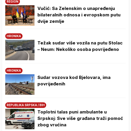
REGION
Vučić: Sa Zelenskim o unapređenju
bilateralnih odnosa i evropskom putu
dvije zemlje
HRONIKA
Težak sudar više vozila na putu Stolac
– Neum: Nekoliko osoba povrijeđeno
HRONIKA
Sudar vozova kod Bjelovara, ima
povrijeđenih
REPUBLIKA SRPSKA / BIH
Toplotni talas puni ambulante u
Srpskoj: Sve više građana traži pomoć
zbog vrućina