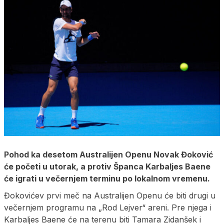
Pohod ka desetom Australijen Openu Novak Đoković
će početi u utorak, a protiv Španca Karbaljes Baene
će igrati u večernjem terminu po lokalnom vremenu.
Đokovićev prvi meč na Australijen Openu će biti drugi u
večernjem programu na „Rod Lejver“ areni. Pre njega i
Karbaljes Baene će na terenu biti Tamara Zidanšek i