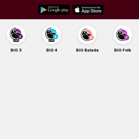
Skip
to
content
BiG 3
BiG 4
BiG Balade
BiG Folk