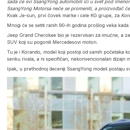
sada će svi SsangYong automobili ići u svet pod imenom
SsangYong Motorsa neće se promeniti, a proizvođač će i
Kvak Je-sun, prvi čovek marke i cele KG grupe, za
Kor
Mnogi će se setiti ranih 90-ih godina prošlog veka kada 
Jeep Grand Cherokee bio je rezervisan za imućne, a z
SUV koji su pogonili Mercedesovi motori.
Tu je i Korando, model koji postoji od samih početaka 
senku rivala, a ni specifičan, nekonvencionalan dizajn
Ipak, u prethodnoj deceniji SsangYong modeli postaju sve