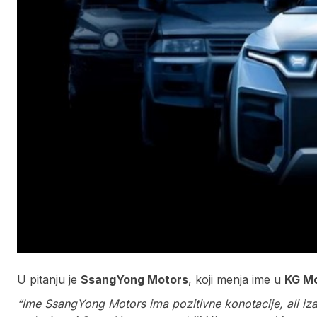
U pitanju je
SsangYong Motors
, koji menja ime u
KG Mo
“Ime SsangYong Motors ima pozitivne konotacije, ali iza