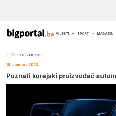
VIJESTI
SPORT
MAGAZIN
Početna
»
Auto-moto
16. Januara 2023.
Poznati korejski proizvođač auto