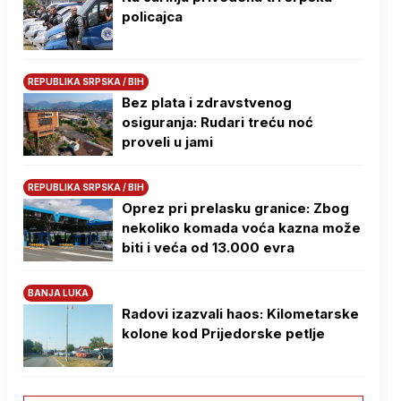
policajca
REPUBLIKA SRPSKA / BIH
Bez plata i zdravstvenog
osiguranja: Rudari treću noć
proveli u jami
REPUBLIKA SRPSKA / BIH
Oprez pri prelasku granice: Zbog
nekoliko komada voća kazna može
biti i veća od 13.000 evra
BANJA LUKA
Radovi izazvali haos: Kilometarske
kolone kod Prijedorske petlje