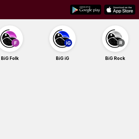
BiG Folk
BiG iG
BiG Rock