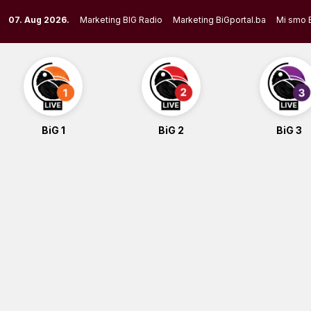
Skip
07. Aug 2026.
Marketing BIG Radio
Marketing BiGportal.ba
Mi smo 
to
content
BiG 1
BiG 2
BiG 3