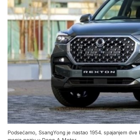
Podsećamo, SsangYong je nastao 1954. spajanjem dve 