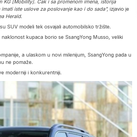
 KG [Mobility]. Čak i sa promenom imena, istorija
mati iste uslove za poslovanje kao i do sada”,
izjavio je
ea Herald
.
su SUV modeli tek osvajali automobilsko tržište.
a naklonost kupaca borio se SsangYong Musso, veliki
kompanije, a ulaskom u novi milenijum, SsangYong pada u
 mu ne pomaže.
 moderniji i konkurentniji.