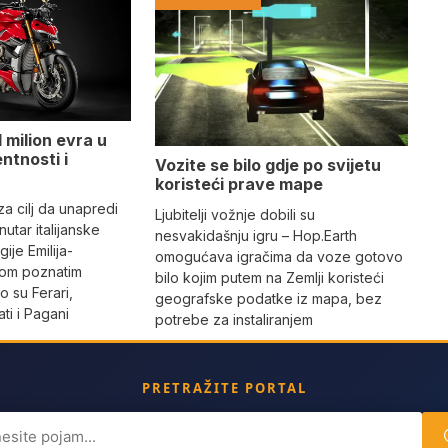
 milion evra u
ntnosti i
Vozite se bilo gdje po svijetu
koristeći prave mape
 za cilj da unapredi
Ljubitelji vožnje dobili su
utar italijanske
nesvakidašnju igru – Hop.Earth
ije Emilija-
omogućava igračima da voze gotovo
dom poznatim
bilo kojim putem na Zemlji koristeći
 su Ferari,
geografske podatke iz mapa, bez
ti i Pagani
potrebe za instaliranjem
PRETRAŽITE PORTAL
ch