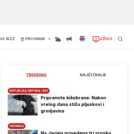
BIG BIZZ
PROGRAM
UŽIVO
TRENDING
NAJČITANIJE
REPUBLIKA SRPSKA / BIH
Pripremite kišobrane: Nakon
vrelog dana stižu pljuskovi i
grmljavina
HRONIKA
Na Јarinju privedena tri srpska