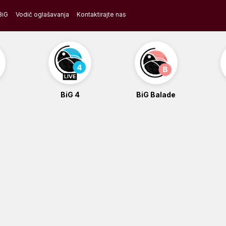
BiG
Vodič oglašavanja
Kontaktirajte nas
BiG 4
BiG Balade