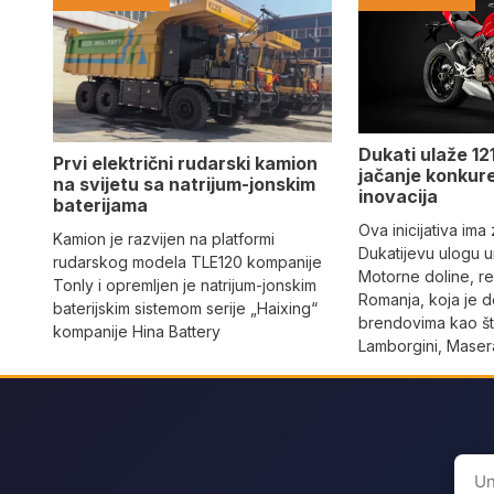
Dukati ulaže 121
Prvi električni rudarski kamion
jačanje konkure
na svijetu sa natrijum-jonskim
inovacija
baterijama
Ova inicijativa ima
Kamion je razvijen na platformi
Dukatijevu ulogu un
rudarskog modela TLE120 kompanije
Motorne doline, reg
Tonly i opremljen je natrijum-jonskim
Romanja, koja je 
baterijskim sistemom serije „Haixing“
brendovima kao što
kompanije Hina Battery
Lamborgini, Masera
Sear
for: