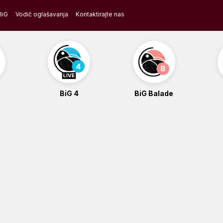
BiG
Vodič oglašavanja
Kontaktirajte nas
BiG 4
BiG Balade