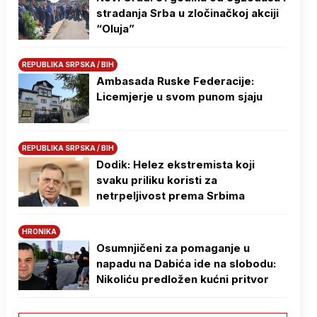
stradanja Srba u zločinačkoj akciji
“Oluja”
REPUBLIKA SRPSKA / BIH
Ambasada Ruske Federacije:
Licemjerje u svom punom sjaju
REPUBLIKA SRPSKA / BIH
Dodik: Helez ekstremista koji
svaku priliku koristi za
netrpeljivost prema Srbima
HRONIKA
Osumnjičeni za pomaganje u
napadu na Dabića ide na slobodu:
Nikoliću predložen kućni pritvor