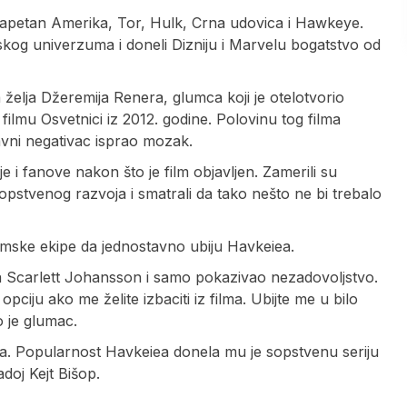
 Kapetan Amerika, Tor, Hulk, Crna udovica i Hawkeye.
skog univerzuma i doneli Dizniju i Marvelu bogatstvo od
la želja Džeremija Renera, glumca koji je otelotvorio
filmu Osvetnici iz 2012. godine. Polovinu tog filma
vni negativac isprao mozak.
 i fanove nakon što je film objavljen. Zamerili su
sopstvenog razvoja i smatrali da tako nešto ne bi trebalo
filmske ekipe da jednostavno ubiju Havkeiea.
a Scarlett Johansson i samo pokazivao nezadovoljstvo.
ciju ako me želite izbaciti iz filma. Ubijte me u bilo
o je glumac.
cima. Popularnost Havkeiea donela mu je sopstvenu seriju
doj Kejt Bišop.