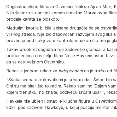
Originalnu ekipu filmova Osvetnici činili su Ajron Men,
Njih šestoro su postali kamen temeljac Marvelovog film
prodaje karata za bioskop.
Međutim, istorija bi bila ispisana drugačije da se ostvari
vrsnog strelca. Nije bio zadovoljan razvojem svog lika u 
proveo je pod Lokijevom kontrolom nakon što mu je gla
Takav preokret događaja nije zadovoljio glumca, a kasnije
producentima i reditelju filma što je Havkeie ostao bez 
da se desi važnom Osvetniku.
Rener je jednom rekao za
Independent
da je tražio od 
“Svaka scena uzrokovala mi je srčani udar. Šetao bih s
Oni su me pitali što to radim. Rekao sam im: ‘Dajem vam op
kojem trenutku, no znajte, doživeću srčani udar'”, reka
Havkeie nije ubijen i ostao je ključna figura u Osvetni
2021. pod nazivom Hawkeye, u kojoj postaje mentor mla