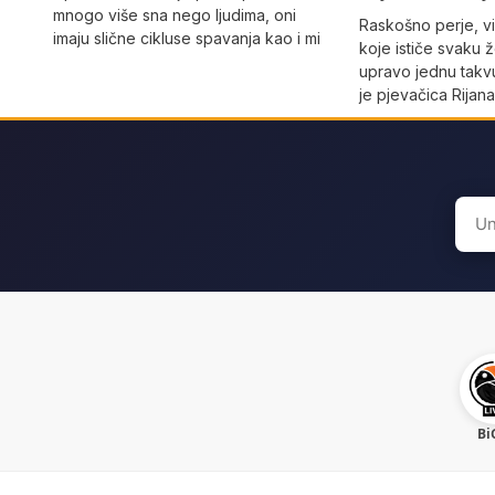
mnogo više sna nego ljudima, oni
Raskošno perje, vi
imaju slične cikluse spavanja kao i mi
koje ističe svaku 
upravo jednu takvu
je pjevačica Rijan
Sear
for:
Bi