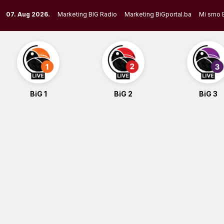
Skip
07. Aug 2026.
Marketing BIG Radio
Marketing BiGportal.ba
Mi smo 
to
content
BiG 1
BiG 2
BiG 3