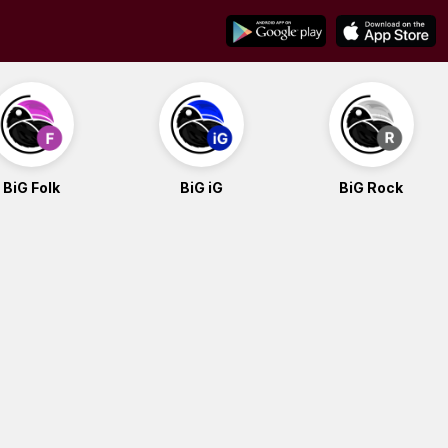
BiG Folk
BiG iG
BiG Rock