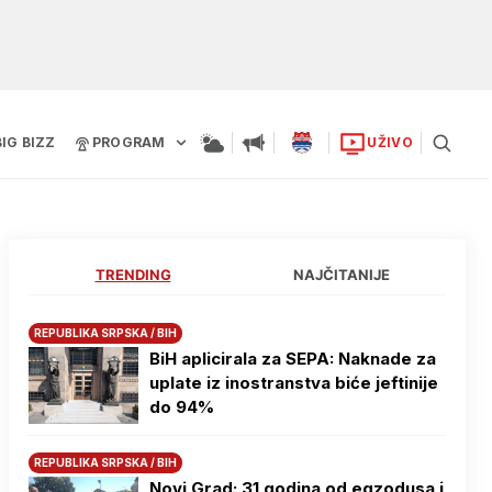
BIG BIZZ
PROGRAM
UŽIVO
TRENDING
NAJČITANIJE
REPUBLIKA SRPSKA / BIH
BiH aplicirala za SEPA: Naknade za
uplate iz inostranstva biće jeftinije
do 94%
REPUBLIKA SRPSKA / BIH
Novi Grad: 31 godina od egzodusa i