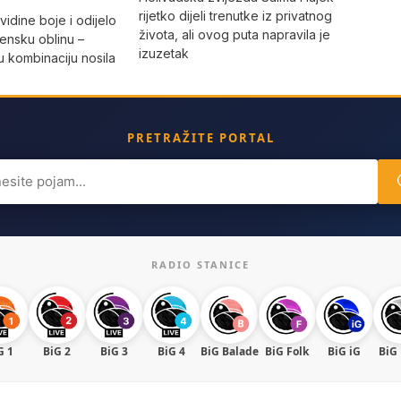
rijetko dijeli trenutke iz privatnog
vidine boje i odijelo
života, ali ovog puta napravila je
žensku oblinu –
izuzetak
 kombinaciju nosila
a
PRETRAŽITE PORTAL
ch
RADIO STANICE
G 1
BiG 2
BiG 3
BiG 4
BiG Balade
BiG Folk
BiG iG
BiG