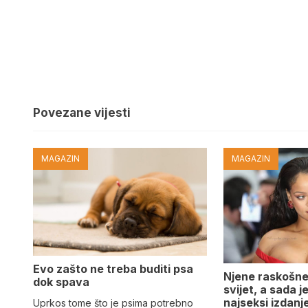
Povezane vijesti
MAGAZIN
MAGAZIN
Evo zašto ne treba buditi psa
Njene raskošne
dok spava
svijet, a sada 
najseksi izdanj
Uprkos tome što je psima potrebno