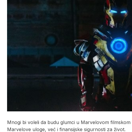
Mnogi bi voleli da budu glumci u Marvelovom filmsko
Marvelove uloge, već i finansijske sigurnosti za život.