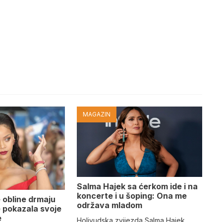
MAGAZIN
Salma Hajek sa ćerkom ide i na
koncerte i u šoping: Ona me
 obline drmaju
održava mladom
je pokazala svoje
e
Holivudska zvijezda Salma Hajek