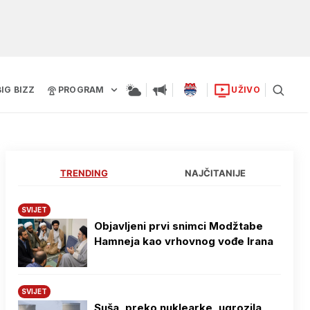
BIG BIZZ
PROGRAM
UŽIVO
TRENDING
NAJČITANIJE
SVIJET
Objavljeni prvi snimci Modžtabe
Hamneja kao vrhovnog vođe Irana
SVIJET
Suša, preko nuklearke, ugrozila