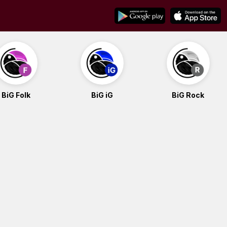
BiG Folk
BiG iG
BiG Rock