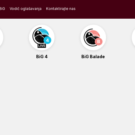
BiG
Vodič oglašavanja
Kontaktirajte nas
BiG 4
BiG Balade