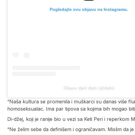
Pogledajte ovu objavu na Instagramu.
Objavu dijeli diplo (@diplo)
“Naša kultura se promenila i muškarci su danas više flu
homoseksualac. Ima par tipova sa kojima bih mogao biti
Di-džej, koji je ranije bio u vezi sa Keti Peri i reperkom 
“Ne želim sebe da definišem i ograničavam. Mislim da je 