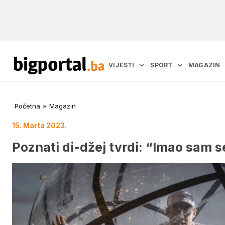
VIJESTI
SPORT
MAGAZIN
Početna
»
Magazin
15. Marta 2023.
Poznati di-džej tvrdi: “Imao sam 