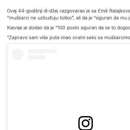
Ovaj 44-godišnji di-džej razgovarao je sa Emili Ratajkov
“muškarci ne uzbuđuju toliko”, ali da je “siguran da mu j
Kasnije je dodao da je “100 posto siguran da se to dogodil
“Zapravo sam više puta imao oralni seks sa muškarcima. 