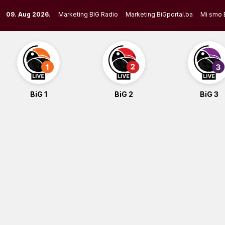
Skip
09. Aug 2026.
Marketing BIG Radio
Marketing BiGportal.ba
Mi smo 
to
content
BiG 1
BiG 2
BiG 3