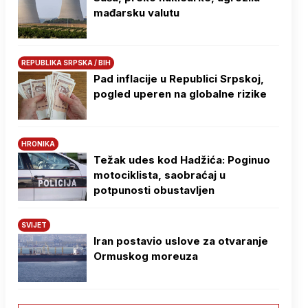
mađarsku valutu
REPUBLIKA SRPSKA / BIH
Pad inflacije u Republici Srpskoj,
pogled uperen na globalne rizike
HRONIKA
Težak udes kod Hadžića: Poginuo
motociklista, saobraćaj u
potpunosti obustavljen
SVIJET
Iran postavio uslove za otvaranje
Ormuskog moreuza