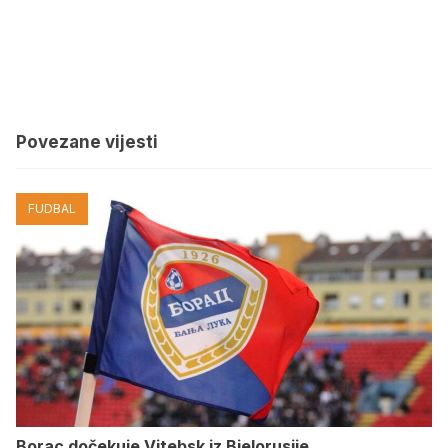
Povezane vijesti
FUDBAL
Borac dočekuje Vitebsk iz Bjelorusije