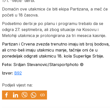
171. “večiti” derbi.
Domaćin ove utakmice će biti ekipa Partizana, a meč će
početi u 18 časova.
Podsetimo derbi je po planu i programu trebalo da se
odigra 27. septmebra, ali zbog situacije na Kosovu i
Metohiji utakmica je prolongirana za tri meseca kasnije.
Partizan i Crvena zvezda trenutno imaju isti broj bodova,
ali crno-beli imaju utakmicu manje, tačnije oni će u
ponedeljak odigrati utakmicu 18. kola Superlige Srbije.
Foto:
Srdjan Stevanovic/Starsportphoto ©
Izvor:
B92
Podijeli vijest na: