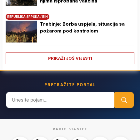
njima isprobana vakcina
REPUBLIKA SRPSKA / BIH
Trebinje: Borba uspjela, situacija sa
požarom pod kontrolom
PRIKAŽI JOŠ VIJESTI
PRETRAŽITE PORTAL
Search
for:
RADIO STANICE