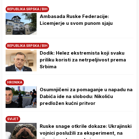
REPUBLIKA SRPSKA / BIH
Ambasada Ruske Federacije:
Licemjerje u svom punom sjaju
REPUBLIKA SRPSKA / BIH
Dodik: Helez ekstremista koji svaku
priliku koristi za netrpeljivost prema
Srbima
HRONIKA
Osumnjičeni za pomaganje u napadu na
Dabića ide na slobodu: Nikoliću
predložen kućni pritvor
SVIJET
Ruske snage otkrile dokaze: Ukrajinski
vojnici poslužili za eksperiment, na