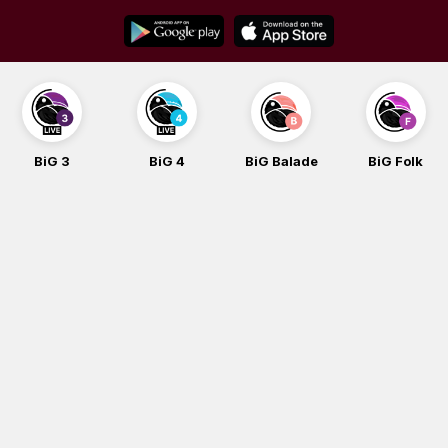
Skip
to
content
BiG 3
BiG 4
BiG Balade
BiG Folk