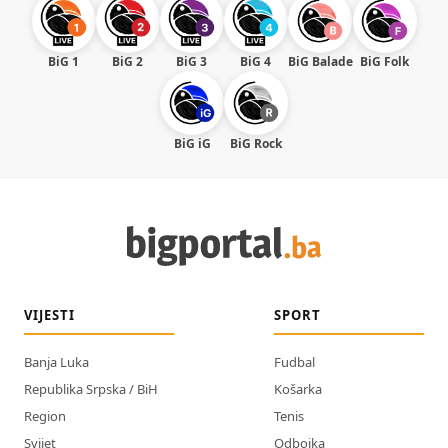
BiG 1
BiG 2
BiG 3
BiG 4
BiG Balade
BiG Folk
BiG iG
BiG Rock
VIJESTI
SPORT
Banja Luka
Fudbal
Republika Srpska / BiH
Košarka
Region
Tenis
Svijet
Odbojka