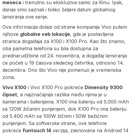
meseca
i trenutno su ekskluziva samo za Kinu. Ipak,
danas smo saznali i toliko željeni datum globalnog
lansiranja ove serije.
Ova informacija dolazi od strane kompanije Vivo putem
njihove
globalne veb lokacije
, gde je postavljena
stranica događaja za X100 i X100 Pro. Kao što znamo,
oba pametna telefona su bila dostupna za
prednarudžbine od 24. novembra, a događaj lansiranja
će početi u 19 časova sledećeg četvrtka, odnosno 14.
decembra. Ono što Vivo nije pomenuo je vremenska
zona.
Vivo X100
i Vivo X100 Pro pokreće
Dimensity 9300
čipset
, a najznačajnija razlika među njima je u
kamerama i baterijama. X100 ima bateriju od 5.000 mAh
sa 120W žičanim punjenjem, dok X100 Pro ima bateriju
od 5.400 mAh sa 100W žičnim i 50W bežičnim
punjenjem. Sa softverske strane, ove telefone
pokreće
Funtouch 14
verzija, zasnovana na Android 14