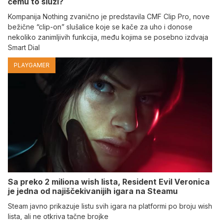
čemu to služi?
Kompanija Nothing zvanično je predstavila CMF Clip Pro, nove
bežične “clip-on” slušalice koje se kače za uho i donose
nekoliko zanimljivih funkcija, među kojima se posebno izdvaja
Smart Dial
PLAYGAMER
Sa preko 2 miliona wish lista, Resident Evil Veronica
je jedna od najiščekivanijih igara na Steamu
Steam javno prikazuje listu svih igara na platformi po broju wish
lista, ali ne otkriva tačne brojke