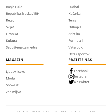
Banja Luka
Fudbal
Republika Srpska / BiH
Košarka
Region
Tenis
Svijet
Odbojka
Hronika
Atletika
Kultura
Formula 1
Saopštenje za medije
Vaterpolo
Ostali sportovi
MAGAZIN
PRATITE NAS
Facebook
Ljubav i seks
Instagram
Moda
X / Twitter
ShowBiz
Zanimljivo