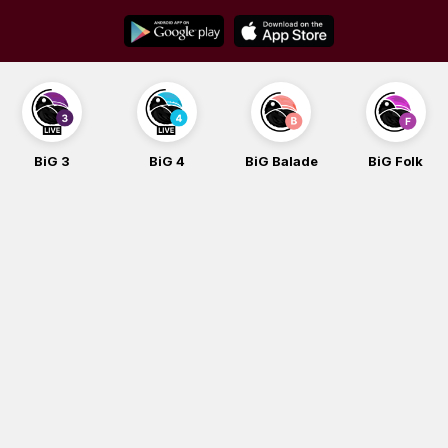
Skip
to
content
BiG 4
BiG Balade
BiG Folk
BiG iG