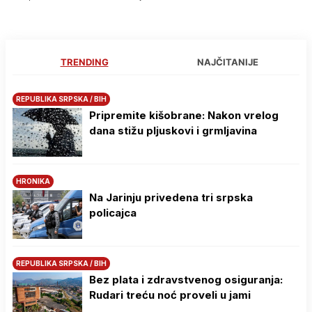
TRENDING
NAJČITANIJE
REPUBLIKA SRPSKA / BIH
Pripremite kišobrane: Nakon vrelog
dana stižu pljuskovi i grmljavina
HRONIKA
Na Јarinju privedena tri srpska
policajca
REPUBLIKA SRPSKA / BIH
Bez plata i zdravstvenog osiguranja:
Rudari treću noć proveli u jami