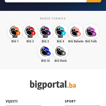
RADIO STANICE
BiG 1
BiG 2
BiG 3
BiG 4
BiG Balade
BiG Folk
BiG iG
BiG Rock
VIJESTI
SPORT