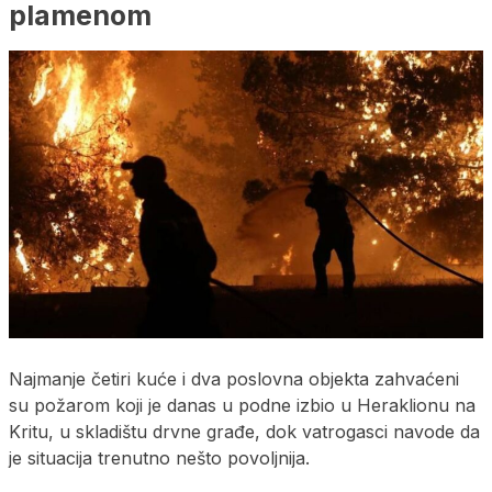
plamenom
Najmanje četiri kuće i dva poslovna objekta zahvaćeni
su požarom koji je danas u podne izbio u Heraklionu na
Kritu, u skladištu drvne građe, dok vatrogasci navode da
je situacija trenutno nešto povoljnija.