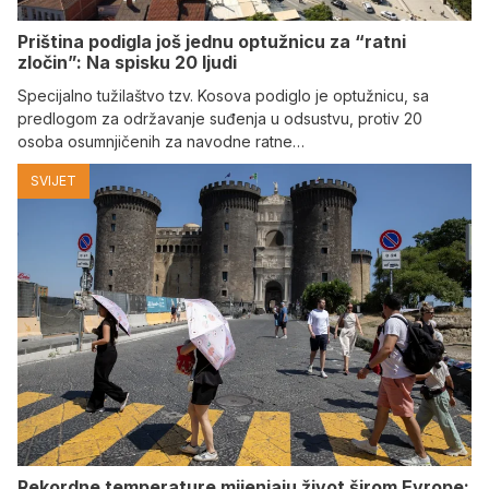
Priština podigla još jednu optužnicu za “ratni
zločin”: Na spisku 20 ljudi
Specijalno tužilaštvo tzv. Kosova podiglo je optužnicu, sa
predlogom za održavanje suđenja u odsustvu, protiv 20
osoba osumnjičenih za navodne ratne…
SVIJET
Rekordne temperature mijenjaju život širom Evrope: