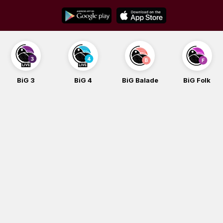
Skip
to
content
BiG 4
BiG Balade
BiG Folk
BiG iG