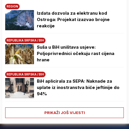
REGION
Izdata dozvola za elektranu kod
Ostroga: Projekat izazvao brojne
reakcije
REPUBLIKA SRPSKA / BIH
Suša u BiH uništava usjeve:
Poljoprivrednici očekuju rast cijena
hrane
REPUBLIKA SRPSKA / BIH
BiH aplicirala za SEPA: Naknade za
uplate iz inostranstva biće jeftinije do
94%
PRIKAŽI JOŠ VIJESTI