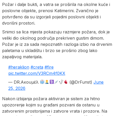
Požar i dalje bukti, a vatra se proširila na okolne kuće i
poslovne objekte, prenosi Katimerini. Zvanično je
potvrđeno da su izgorjeli pojedini poslovni objekti i
dvorišni prostori.
Snimci sa lica mjesta pokazuju razmjere požara, dok je
veliki dio okolnog područja prekriven gustim dimom.
Požar je iz za sada nepoznatih razloga izbio na drvenim
paletama u skladištu i brzo se proširio zbog lako
zapaljivog materijala.
#heraklion
#creta
#fire
pic.twitter.com/V3RCm4f0KX
— DR.Ακουμέλ
(@DrFunst)
June
25, 2026
Nakon izbijanja požara aktiviran je sistem za hitno
upozorenje kojim su građani pozvani da ostanu u
zatvorenim prostorijama i zatvore vrata i prozore. Na