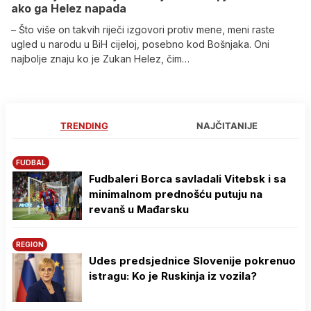
ako ga Helez napada
– Što više on takvih riječi izgovori protiv mene, meni raste
ugled u narodu u BiH cijeloj, posebno kod Bošnjaka. Oni
najbolje znaju ko je Zukan Helez, čim…
TRENDING
NAJČITANIJE
FUDBAL
Fudbaleri Borca savladali Vitebsk i sa
minimalnom prednošću putuju na
revanš u Mađarsku
REGION
Udes predsjednice Slovenije pokrenuo
istragu: Ko je Ruskinja iz vozila?