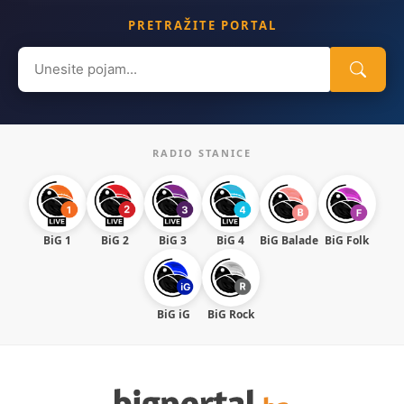
PRETRAŽITE PORTAL
Search
for:
RADIO STANICE
BiG 1
BiG 2
BiG 3
BiG 4
BiG Balade
BiG Folk
BiG iG
BiG Rock