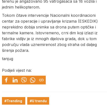
terenu je angažovano 95 vatrogasaca sa 18 vozila i
jednim helikopterom.
Tokom čitave intervencije Nacionalni koordinacioni
centar za operacije i upravljanje krizama (ESKEDIK)
neprekidno dobija snimke sa drona putem optičke i
termalne kamere. Istovremeno, crni dim koji izlazi iz
fabrike vidljiv je iz mnogih dijelova grada, dok u tom
području vlada uznemirenost zbog straha od daljeg
širenja požara.
tanjug
Podijeli vijest na:
#Trending
#U trendu