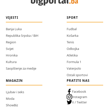
VIJESTI
SPORT
Banja Luka
Fudbal
Republika Srpska / BiH
Košarka
Region
Tenis
Svijet
Odbojka
Hronika
Atletika
Kultura
Formula 1
Saopštenje za medije
Vaterpolo
Ostali sportovi
MAGAZIN
PRATITE NAS
Facebook
Ljubav i seks
Instagram
Moda
X / Twitter
ShowBiz