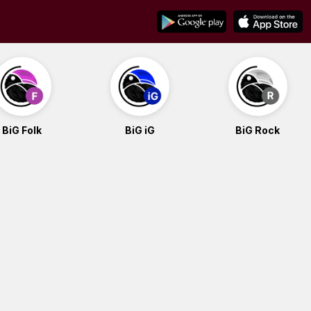
BiG Folk
BiG iG
BiG Rock