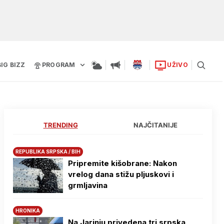
BIG BIZZ
PROGRAM
UŽIVO
TRENDING
NAJČITANIJE
REPUBLIKA SRPSKA / BIH
Pripremite kišobrane: Nakon
vrelog dana stižu pljuskovi i
grmljavina
HRONIKA
Na Јarinju privedena tri srpska