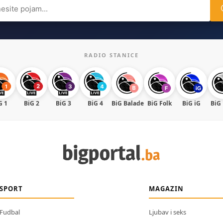
ch
RADIO STANICE
G 1
BiG 2
BiG 3
BiG 4
BiG Balade
BiG Folk
BiG iG
BiG
SPORT
MAGAZIN
Fudbal
Ljubav i seks