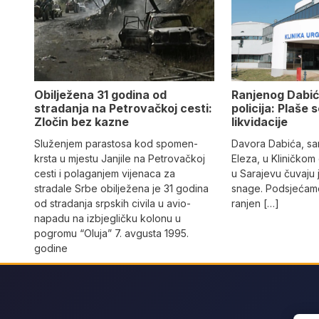
Obilježena 31 godina od
Ranjenog Dabić
stradanja na Petrovačkoj cesti:
policija: Plaše 
Zločin bez kazne
likvidacije
Služenjem parastosa kod spomen-
Davora Dabića, sa
krsta u mjestu Janjile na Petrovačkoj
Eleza, u Kliničkom
cesti i polaganjem vijenaca za
u Sarajevu čuvaju 
stradale Srbe obilježena je 31 godina
snage. Podsjećamo
od stradanja srpskih civila u avio-
ranjen […]
napadu na izbjegličku kolonu u
pogromu “Oluja” 7. avgusta 1995.
godine