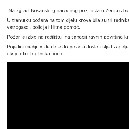
Na zgradi Bosanskog narodnog pozorišta u Zenici izbio je
U trenutku požara na tom dijelu krova bila su tri radnik
vatrogasci, policija i Hitna pomoć.
Požar je izbio na radilištu, na sanaciji ravnih površina k
Pojedini mediji tvrde da je do požara došlo usljed zapalj
eksplodirala plinska boca.