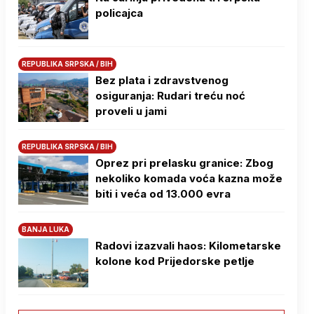
policajca
REPUBLIKA SRPSKA / BIH
Bez plata i zdravstvenog
osiguranja: Rudari treću noć
proveli u jami
REPUBLIKA SRPSKA / BIH
Oprez pri prelasku granice: Zbog
nekoliko komada voća kazna može
biti i veća od 13.000 evra
BANJA LUKA
Radovi izazvali haos: Kilometarske
kolone kod Prijedorske petlje