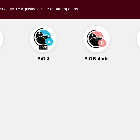
BiG
Vodič oglašavanja
Kontaktirajte nas
BiG 4
BiG Balade