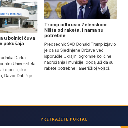
Tramp odbrusio Zelenskom:
Ništa od raketa, i nama su
potrebne
a u bolnici čuva
se pokušaja
Predsednik SAD Donald Tramp izjavio
je da su Sjedinjene Države već
isporučile Ukrajini ogromne količine
radnika Darka
naoružanja i municije, dodajući da su
 centru Univerziteta
rakete potrebne i američkoj vojsci.
jake policijske
, Davor Dabić je
PRETRAŽITE PORTAL