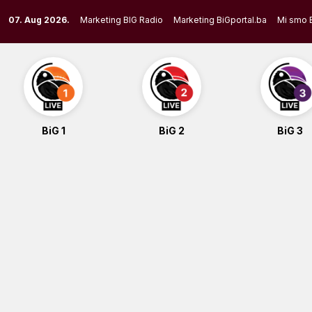
Skip
07. Aug 2026.
Marketing BIG Radio
Marketing BiGportal.ba
Mi smo 
to
content
BiG 1
BiG 2
BiG 3