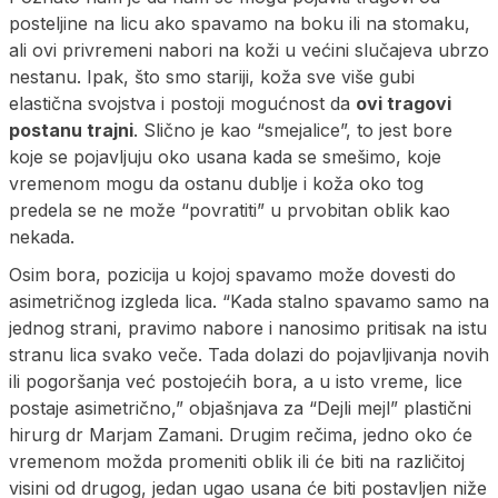
posteljine na licu ako spavamo na boku ili na stomaku,
ali ovi privremeni nabori na koži u većini slučajeva ubrzo
nestanu. Ipak, što smo stariji, koža sve više gubi
elastična svojstva i postoji mogućnost da
ovi tragovi
postanu trajni
. Slično je kao “smejalice”, to jest bore
koje se pojavljuju oko usana kada se smešimo, koje
vremenom mogu da ostanu dublje i koža oko tog
predela se ne može “povratiti” u prvobitan oblik kao
nekada.
Osim bora, pozicija u kojoj spavamo može dovesti do
asimetričnog izgleda lica. “Kada stalno spavamo samo na
jednog strani, pravimo nabore i nanosimo pritisak na istu
stranu lica svako veče. Tada dolazi do pojavljivanja novih
ili pogoršanja već postojećih bora, a u isto vreme, lice
postaje asimetrično,” objašnjava za “Dejli mejl” plastični
hirurg dr Marjam Zamani. Drugim rečima, jedno oko će
vremenom možda promeniti oblik ili će biti na različitoj
visini od drugog, jedan ugao usana će biti postavljen niže