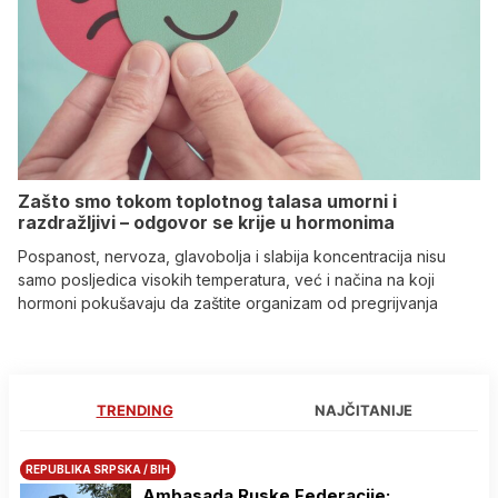
Zašto smo tokom toplotnog talasa umorni i
razdražljivi – odgovor se krije u hormonima
Pospanost, nervoza, glavobolja i slabija koncentracija nisu
samo posljedica visokih temperatura, već i načina na koji
hormoni pokušavaju da zaštite organizam od pregrijvanja
TRENDING
NAJČITANIJE
REPUBLIKA SRPSKA / BIH
Ambasada Ruske Federacije: