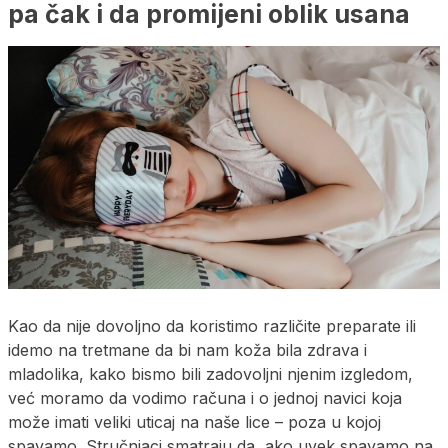
pa čak i da promijeni oblik usana
Kao da nije dovoljno da koristimo različite preparate ili
idemo na tretmane da bi nam koža bila zdrava i
mladolika, kako bismo bili zadovoljni njenim izgledom,
već moramo da vodimo računa i o jednoj navici koja
može imati veliki uticaj na naše lice – poza u kojoj
spavamo. Stručnjaci smatraju da, ako uvek spavamo na