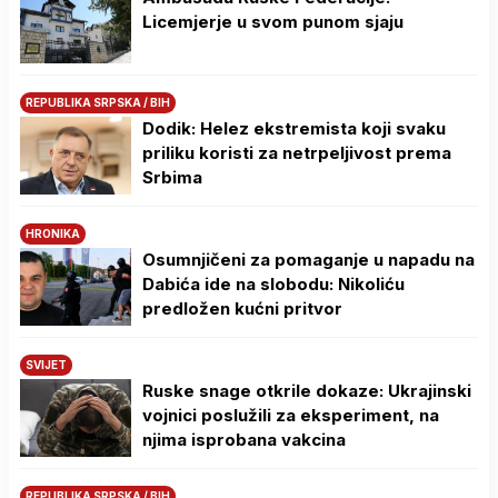
Licemjerje u svom punom sjaju
REPUBLIKA SRPSKA / BIH
Dodik: Helez ekstremista koji svaku
priliku koristi za netrpeljivost prema
Srbima
HRONIKA
Osumnjičeni za pomaganje u napadu na
Dabića ide na slobodu: Nikoliću
predložen kućni pritvor
SVIJET
Ruske snage otkrile dokaze: Ukrajinski
vojnici poslužili za eksperiment, na
njima isprobana vakcina
REPUBLIKA SRPSKA / BIH