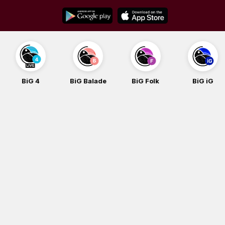
Skip
to
content
BiG 4
BiG Balade
BiG Folk
BiG iG