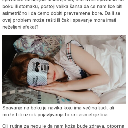
boku ili stomaku, postoji velika šansa da će nam lice biti
asimetrično i da ćemo dobiti prevremene bore. Da li se
ovaj problem može rešiti ili čak i spavanje mora imati
neželjeni efekat?
Spavanje na boku je navika koju ima većina ljudi, ali
može biti uzrok pojavljivanja bora i asimetrije lica.
Cilj rutine za negu je da nam koža bude zdrava, otporna