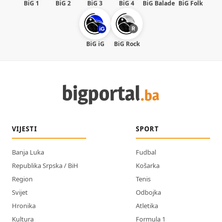
BiG 1
BiG 2
BiG 3
BiG 4
BiG Balade
BiG Folk
BiG iG
BiG Rock
VIJESTI
SPORT
Banja Luka
Fudbal
Republika Srpska / BiH
Košarka
Region
Tenis
Svijet
Odbojka
Hronika
Atletika
Kultura
Formula 1