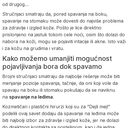
od drugog…
Stručnjaci smatraju da, pored spavanja na boku,
spavanje na stomaku može dovesti do najviše problema
za zdravlje i izgled kože. Pošto je lice direktno
prislonjeno na jastuk tokom cele noći, osim što dolazi do
nabora na koži, mogu se pojaviti iritacije ili akne. Isto važi
i za kožu na grudima i vratu.
Kako možemo umanjiti mogućnost
pojavljivanja bora dok spavamo
Brojni stručnjaci smatraju da najbolje rešenje može biti
menjanje pozicije spavanja, tačnije, da oni koji vole da
spavaju na boku ili stomaku pokušaju da se naviknu
na
spavanje na leđima
.
Kozmetičari i plastični hirurzi koji su za “Dejli mejl”
podelili ovaj savet dodaju da spavanje na leđima može
biti najbolji izbor za zdravlje i izgled kože, jer ne dolazi
do direktnog kontakta sa posteljinom, kao i da jedna