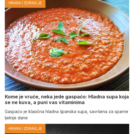
HRANA I ZDRAVLJE
Kome je vruće, neka jede gaspaćo: Hladna supa koja
se ne kuva, a puni vas vitaminima
Gaspaćo je klasična hladna španska supa, savršena za sparne
ljetnje dane
HRANA I ZDRAVLJE