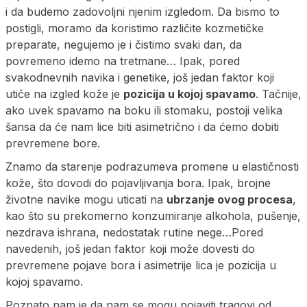
i da budemo zadovoljni njenim izgledom. Da bismo to
postigli, moramo da koristimo različite kozmetičke
preparate, negujemo je i čistimo svaki dan, da
povremeno idemo na tretmane… Ipak, pored
svakodnevnih navika i genetike, još jedan faktor koji
utiče na izgled kože je
pozicija u kojoj spavamo
. Tačnije,
ako uvek spavamo na boku ili stomaku, postoji velika
šansa da će nam lice biti asimetrično i da ćemo dobiti
prevremene bore.
Znamo da starenje podrazumeva promene u elastičnosti
kože, što dovodi do pojavljivanja bora. Ipak, brojne
životne navike mogu uticati na
ubrzanje ovog procesa
,
kao što su prekomerno konzumiranje alkohola, pušenje,
nezdrava ishrana, nedostatak rutine nege…Pored
navedenih, još jedan faktor koji može dovesti do
prevremene pojave bora i asimetrije lica je pozicija u
kojoj spavamo.
Poznato nam je da nam se mogu pojaviti tragovi od