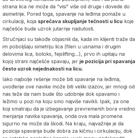
strana lica ne može da “visi” više od druge i dovede do
asimetrije. Pored toga, spavanje na leđima pomaže u
cirkulaciji, koja
sprečava skupljanje tečnosti u licu
koje
najčešće bude uzrok jutarnje nadutosti.
Stručnjaci su takođe objasnili da, kada im klijenti traže da
im poboljšaju simetriju lica (fileri u usnama i drugim
delovima lica, botoks, fejslifting…), prvo ih upitaju na
kojoj strani najčešće spavaju, jer
je pozicija pri spavanja
često uzrok nejednakosti na licu.
Iako najbolje rešenje može biti spavanje na leđima,
uvođenje ove navike može biti veliki izazov, jer mnogi od
nas teže da nam bude što udobnije dok spavamo i
ležimo u pozi na koju smo najviše navikli. Ipak, za one
koji smatraju da je izbegavanje prevremenih bora vredno
menjanja navika spavanja, onda ova mala promena
sigurno ne može da škodi. Na kraju, najvažnije je da
pozicija spavanja bude dobra za kičmu i cirkulaciju, dok