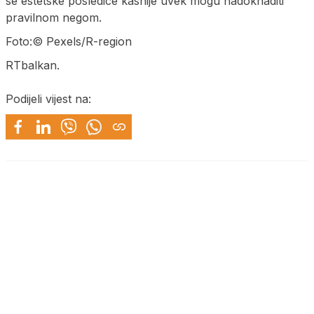
se estetske posledice kasnije uvek mogu nadoknaditi
pravilnom negom.
Foto:© Pexels/R-region
RTbalkan.
Podijeli vijest na: