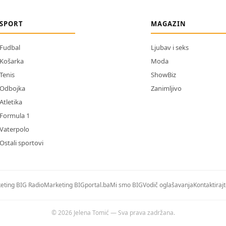
SPORT
MAGAZIN
Fudbal
Ljubav i seks
Košarka
Moda
Tenis
ShowBiz
Odbojka
Zanimljivo
Atletika
Formula 1
Vaterpolo
Ostali sportovi
eting BIG Radio
Marketing BIGportal.ba
Mi smo BIG
Vodič oglašavanja
Kontaktiraj
© 2026 Jelena Tomić — Sva prava zadržana.