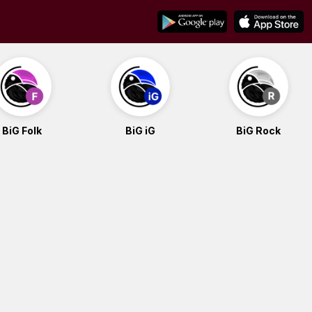
BiG Folk
BiG iG
BiG Rock