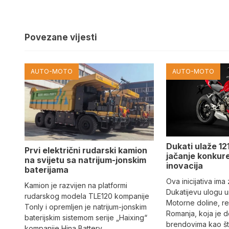
Povezane vijesti
AUTO-MOTO
AUTO-MOTO
Dukati ulaže 121
Prvi električni rudarski kamion
jačanje konkure
na svijetu sa natrijum-jonskim
inovacija
baterijama
Ova inicijativa ima
Kamion je razvijen na platformi
Dukatijevu ulogu un
rudarskog modela TLE120 kompanije
Motorne doline, reg
Tonly i opremljen je natrijum-jonskim
Romanja, koja je 
baterijskim sistemom serije „Haixing“
brendovima kao što
kompanije Hina Battery