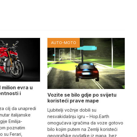
AUTO-MOTO
 milion evra u
ntnosti i
Vozite se bilo gdje po svijetu
koristeći prave mape
 za cilj da unapredi
Ljubitelji vožnje dobili su
utar italijanske
nesvakidašnju igru – Hop.Earth
ije Emilija-
omogućava igračima da voze gotovo
dom poznatim
bilo kojim putem na Zemlji koristeći
 su Ferari,
geografske podatke iz mapa, bez