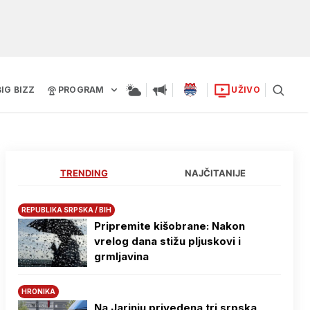
BIG BIZZ
PROGRAM
UŽIVO
TRENDING
NAJČITANIJE
REPUBLIKA SRPSKA / BIH
Pripremite kišobrane: Nakon
vrelog dana stižu pljuskovi i
grmljavina
HRONIKA
Na Јarinju privedena tri srpska