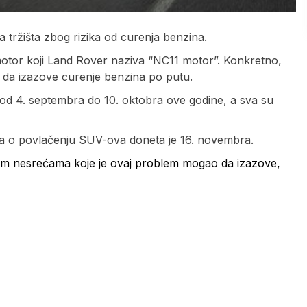
tržišta zbog rizika od curenja benzina.
8 motor koji Land Rover naziva “NC11 motor”. Konkretno,
 da izazove curenje benzina po putu.
d 4. septembra do 10. oktobra ove godine, a sva su
uka o povlačenju SUV-ova doneta je 16. novembra.
lnim nesrećama koje je ovaj problem mogao da izazove,