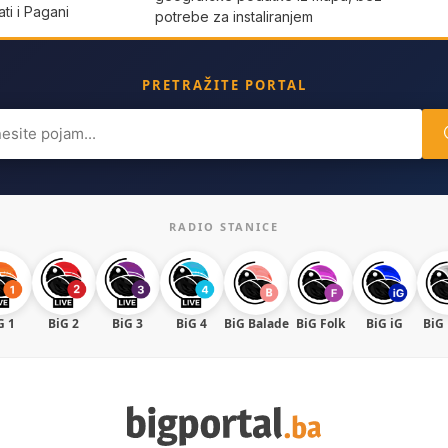
ti i Pagani
potrebe za instaliranjem
PRETRAŽITE PORTAL
ch
RADIO STANICE
G 1
BiG 2
BiG 3
BiG 4
BiG Balade
BiG Folk
BiG iG
BiG