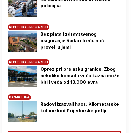
policajca
REPUBLIKA SRPSKA / BIH
Bez plata i zdravstvenog
osiguranja: Rudari treću noć
proveli u jami
REPUBLIKA SRPSKA / BIH
Oprez pri prelasku granice: Zbog
nekoliko komada voća kazna može
biti i veća od 13.000 evra
BANJA LUKA
Radovi izazvali haos: Kilometarske
kolone kod Prijedorske petlje