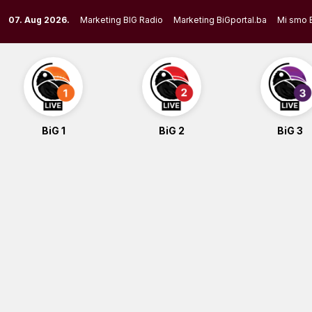
Skip
07. Aug 2026.
Marketing BIG Radio
Marketing BiGportal.ba
Mi smo 
to
content
BiG 1
BiG 2
BiG 3