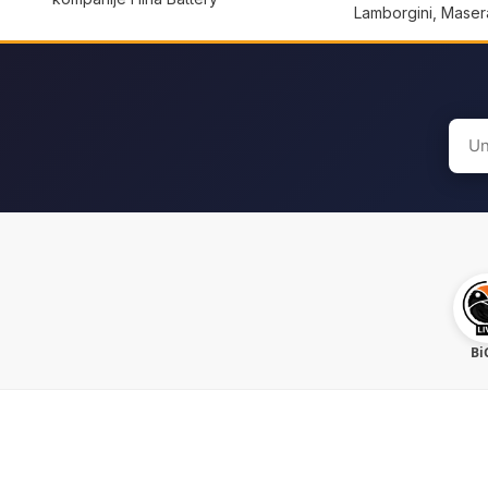
Lamborgini, Masera
Sear
for:
Bi