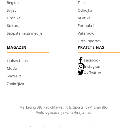
Region
Tenis
Svijet
Odbojka
Hronika
Atletika
Kultura
Formula 1
Saopštenje za medije
Vaterpolo
Ostali sportovi
MAGAZIN
PRATITE NAS
Facebook
Ljubav i seks
Instagram
Moda
X / Twitter
ShowBiz
Zanimljivo
Marketing BIG Radio
Marketing BIGportal.ba
Mi smo BIG
Vodič oglašavanja
Kontaktirajte nas