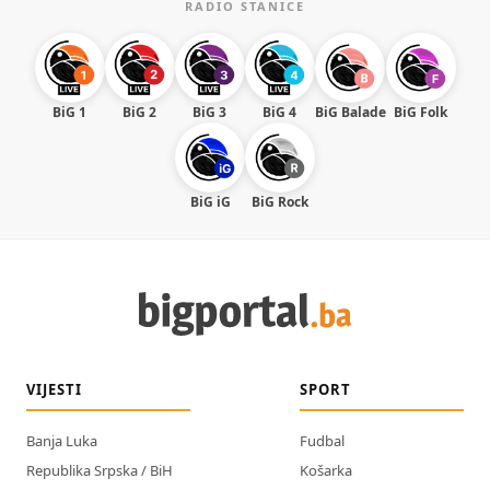
RADIO STANICE
BiG 1
BiG 2
BiG 3
BiG 4
BiG Balade
BiG Folk
BiG iG
BiG Rock
VIJESTI
SPORT
Banja Luka
Fudbal
Republika Srpska / BiH
Košarka