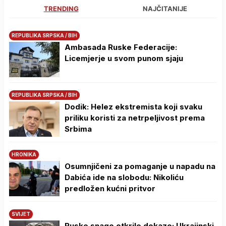
TRENDING
NAJČITANIJE
REPUBLIKA SRPSKA / BIH
Ambasada Ruske Federacije:
Licemjerje u svom punom sjaju
REPUBLIKA SRPSKA / BIH
Dodik: Helez ekstremista koji svaku
priliku koristi za netrpeljivost prema
Srbima
HRONIKA
Osumnjičeni za pomaganje u napadu na
Dabića ide na slobodu: Nikoliću
predložen kućni pritvor
SVIJET
Ruske snage otkrile dokaze: Ukrajinski