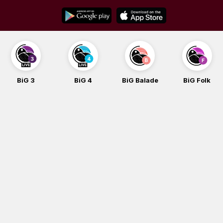
Skip
to
content
BiG 3
BiG 4
BiG Balade
BiG Folk