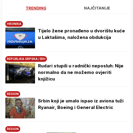
TRENDING
NAJČITANIJE
HRONIKA
Tijelo žene pronađeno u dvorištu kuće
u Laktašima, naložena obdukcija
REPUBLIKA SRPSKA / BIH
Rudari stupili u radnički neposluh: Nije
normalno da ne možemo ovjeriti
knjižicu
REGION
Srbin koji je umalo ispao iz aviona tuži
Ryanair, Boeing i General Electric
REGION