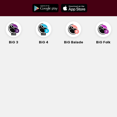
Skip
to
content
BiG 3
BiG 4
BiG Balade
BiG Folk