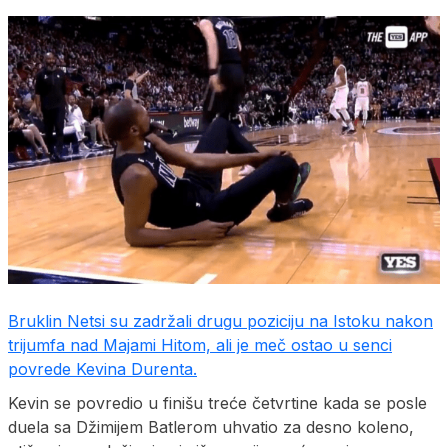
Bruklin Netsi su zadržali drugu poziciju na Istoku nakon
trijumfa nad Majami Hitom, ali je meč ostao u senci
povrede Kevina Durenta.
Kevin se povredio u finišu treće četvrtine kada se posle
duela sa Džimijem Batlerom uhvatio za desno koleno,