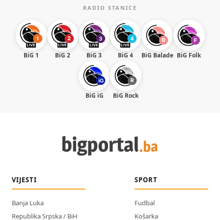
RADIO STANICE
BiG 1
BiG 2
BiG 3
BiG 4
BiG Balade
BiG Folk
BiG iG
BiG Rock
VIJESTI
SPORT
Banja Luka
Fudbal
Republika Srpska / BiH
Košarka