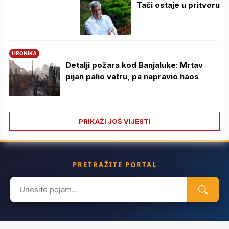
Tači ostaje u pritvoru
HRONIKA
Detalji požara kod Banjaluke: Mrtav
pijan palio vatru, pa napravio haos
PRIKAŽI JOŠ VIJESTI
PRETRAŽITE PORTAL
Search
for: