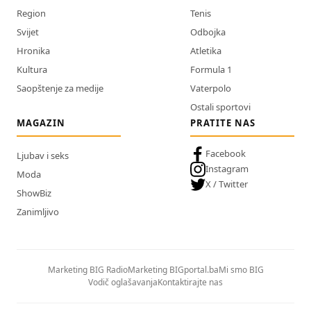
Region
Tenis
Svijet
Odbojka
Hronika
Atletika
Kultura
Formula 1
Saopštenje za medije
Vaterpolo
Ostali sportovi
MAGAZIN
PRATITE NAS
Facebook
Ljubav i seks
Instagram
Moda
X / Twitter
ShowBiz
Zanimljivo
Marketing BIG Radio
Marketing BIGportal.ba
Mi smo BIG
Vodič oglašavanja
Kontaktirajte nas