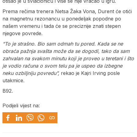
otišao je u svlačionicu i više se nije vraćao u igru.
Prema rečima trenera Netsa Žaka Vona, Durent će otići
na magnetnu rezonancu u ponedeljak popodne po
našem vremenu i tada će se preciznije znati stepen
njegove povrede.
“To je strašno. Bio sam odmah tu pored. Kada se ne
obraća pažnja svašta može da se dogodi, tako da sam
zahvalan na svakom minutu koji je proveo u teretani i što
je vodio računa o svom telu pa je uspeo da izbegne
neku ozbiljniju povredu”,
rekao je Kajri Irving posle
utakmice.
B92.
Podijeli vijest na: