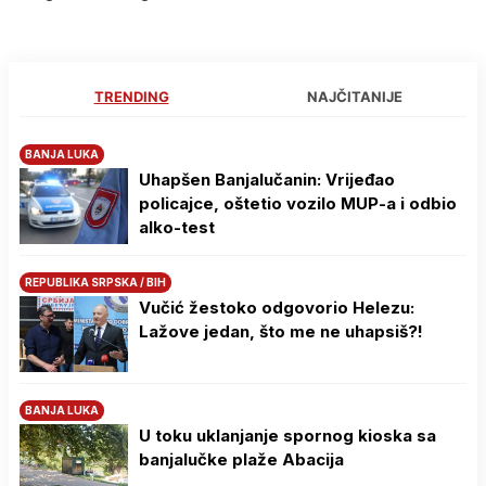
TRENDING
NAJČITANIJE
BANJA LUKA
Uhapšen Banjalučanin: Vrijeđao
policajce, oštetio vozilo MUP-a i odbio
alko-test
REPUBLIKA SRPSKA / BIH
Vučić žestoko odgovorio Helezu:
Lažove jedan, što me ne uhapsiš?!
BANJA LUKA
U toku uklanjanje spornog kioska sa
banjalučke plaže Abacija