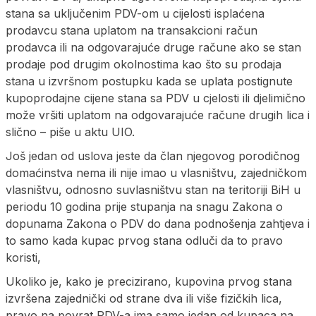
stana sa uključenim PDV-om u cijelosti isplaćena
prodavcu stana uplatom na transakcioni račun
prodavca ili na odgovarajuće druge račune ako se stan
prodaje pod drugim okolnostima kao što su prodaja
stana u izvršnom postupku kada se uplata postignute
kupoprodajne cijene stana sa PDV u cjelosti ili djelimično
može vršiti uplatom na odgovarajuće račune drugih lica i
slično – piše u aktu UIO.
Još jedan od uslova jeste da član njegovog porodičnog
domaćinstva nema ili nije imao u vlasništvu, zajedničkom
vlasništvu, odnosno suvlasništvu stan na teritoriji BiH u
periodu 10 godina prije stupanja na snagu Zakona o
dopunama Zakona o PDV do dana podnošenja zahtjeva i
to samo kada kupac prvog stana odluči da to pravo
koristi,
Ukoliko je, kako je precizirano, kupovina prvog stana
izvršena zajednički od strane dva ili više fizičkih lica,
pravo na povrat PDV-a ima samo jedan od kupaca na