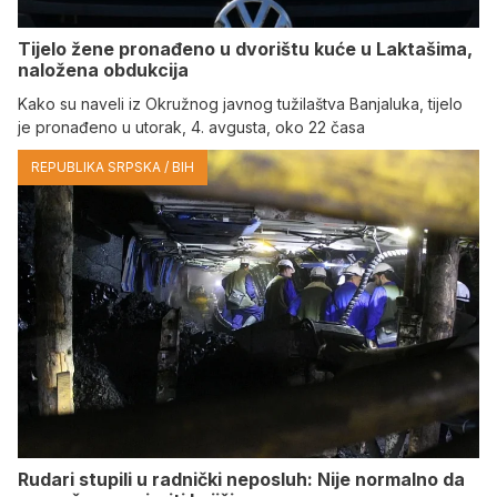
Tijelo žene pronađeno u dvorištu kuće u Laktašima,
naložena obdukcija
Kako su naveli iz Okružnog javnog tužilaštva Banjaluka, tijelo
je pronađeno u utorak, 4. avgusta, oko 22 časa
REPUBLIKA SRPSKA / BIH
Rudari stupili u radnički neposluh: Nije normalno da