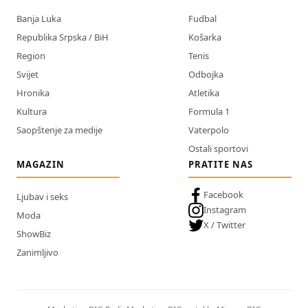
Banja Luka
Fudbal
Republika Srpska / BiH
Košarka
Region
Tenis
Svijet
Odbojka
Hronika
Atletika
Kultura
Formula 1
Saopštenje za medije
Vaterpolo
Ostali sportovi
MAGAZIN
PRATITE NAS
Facebook
Ljubav i seks
Instagram
Moda
X / Twitter
ShowBiz
Zanimljivo