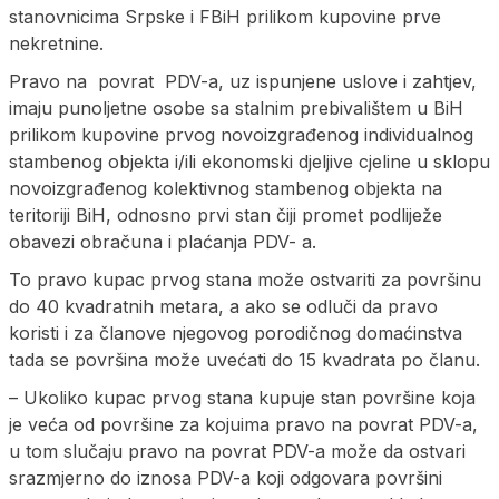
stanovnicima Srpske i FBiH prilikom kupovine prve
nekretnine.
Pravo na povrat PDV-a, uz ispunjene uslove i zahtjev,
imaju punoljetne osobe sa stalnim prebivalištem u BiH
prilikom kupovine prvog novoizgrađenog individualnog
stambenog objekta i/ili ekonomski djeljive cjeline u sklopu
novoizgrađenog kolektivnog stambenog objekta na
teritoriji BiH, odnosno prvi stan čiji promet podliježe
obavezi obračuna i plaćanja PDV- a.
To pravo kupac prvog stana može ostvariti za površinu
do 40 kvadratnih metara, a ako se odluči da pravo
koristi i za članove njegovog porodičnog domaćinstva
tada se površina može uvećati do 15 kvadrata po članu.
– Ukoliko kupac prvog stana kupuje stan površine koja
je veća od površine za kojuima pravo na povrat PDV-a,
u tom slučaju pravo na povrat PDV-a može da ostvari
srazmjerno do iznosa PDV-a koji odgovara površini