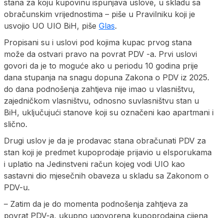
stana za koju kupovinu ispunjava uslove, u skladu sa
obračunskim vrijednostima – piše u Pravilniku koji je
usvojio UO UIO BiH, piše
Glas
.
Propisani su i uslovi pod kojima kupac prvog stana
može da ostvari pravo na povrat PDV -a. Prvi uslovi
govori da je to moguće ako u periodu 10 godina prije
dana stupanja na snagu dopuna Zakona o PDV iz 2025.
do dana podnošenja zahtjeva nije imao u vlasništvu,
zajedničkom vlasništvu, odnosno suvlasništvu stan u
BiH, uključujući stanove koji su označeni kao apartmani i
slično.
Drugi uslov je da je prodavac stana obračunati PDV za
stan koji je predmet kupoprodaje prijavio u eIsporukama
i uplatio na Jedinstveni račun kojeg vodi UIO kao
sastavni dio mjesečnih obaveza u skladu sa Zakonom o
PDV-u.
– Zatim da je do momenta podnošenja zahtjeva za
povrat PDV-a, ukupno ugovorena kupoprodajna cijena