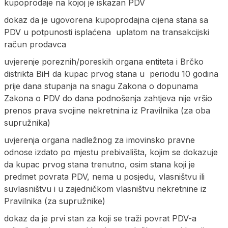
kupoprodaje na kojoj je iskazan PDV
dokaz da je ugovorena kupoprodajna cijena stana sa
PDV u potpunosti isplaćena uplatom na transakcijski
račun prodavca
uvjerenje poreznih/poreskih organa entiteta i Brčko
distrikta BiH da kupac prvog stana u periodu 10 godina
prije dana stupanja na snagu Zakona o dopunama
Zakona o PDV do dana podnošenja zahtjeva nije vršio
prenos prava svojine nekretnina iz Pravilnika (za oba
supružnika)
uvjerenja organa nadležnog za imovinsko pravne
odnose izdato po mjestu prebivališta, kojim se dokazuje
da kupac prvog stana trenutno, osim stana koji je
predmet povrata PDV, nema u posjedu, vlasništvu ili
suvlasništvu i u zajedničkom vlasništvu nekretnine iz
Pravilnika (za supružnike)
dokaz da je prvi stan za koji se traži povrat PDV-a