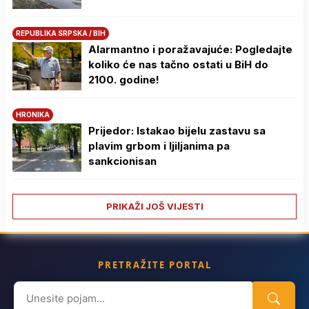
REPUBLIKA SRPSKA / BIH
Alarmantno i poražavajuće: Pogledajte
koliko će nas tačno ostati u BiH do
2100. godine!
HRONIKA
Prijedor: Istakao bijelu zastavu sa
plavim grbom i ljiljanima pa
sankcionisan
PRIKAŽI JOŠ VIJESTI
PRETRAŽITE PORTAL
Search
for: