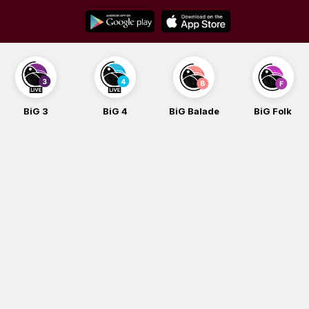
Skip
to
content
BiG 4
BiG Balade
BiG Folk
BiG iG