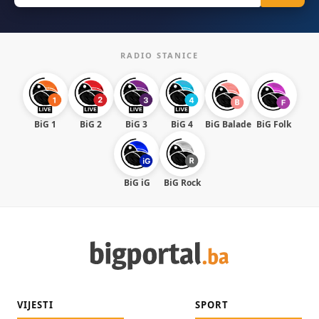
RADIO STANICE
BiG 1
BiG 2
BiG 3
BiG 4
BiG Balade
BiG Folk
BiG iG
BiG Rock
VIJESTI
SPORT