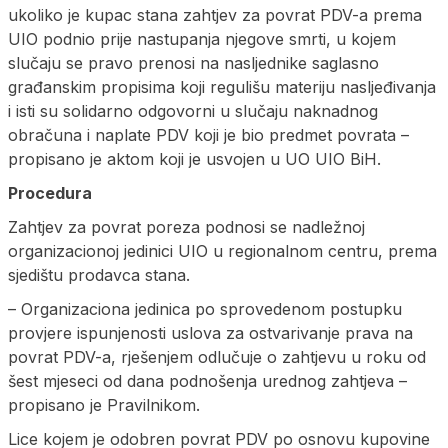
ukoliko je kupac stana zahtjev za povrat PDV-a prema
UIO podnio prije nastupanja njegove smrti, u kojem
slučaju se pravo prenosi na nasljednike saglasno
građanskim propisima koji regulišu materiju nasljeđivanja
i isti su solidarno odgovorni u slučaju naknadnog
obračuna i naplate PDV koji je bio predmet povrata –
propisano je aktom koji je usvojen u UO UIO BiH.
Procedura
Zahtjev za povrat poreza podnosi se nadležnoj
organizacionoj jedinici UIO u regionalnom centru, prema
sjedištu prodavca stana.
– Organizaciona jedinica po sprovedenom postupku
provjere ispunjenosti uslova za ostvarivanje prava na
povrat PDV-a, rješenjem odlučuje o zahtjevu u roku od
šest mjeseci od dana podnošenja urednog zahtjeva –
propisano je Pravilnikom.
Lice kojem je odobren povrat PDV po osnovu kupovine